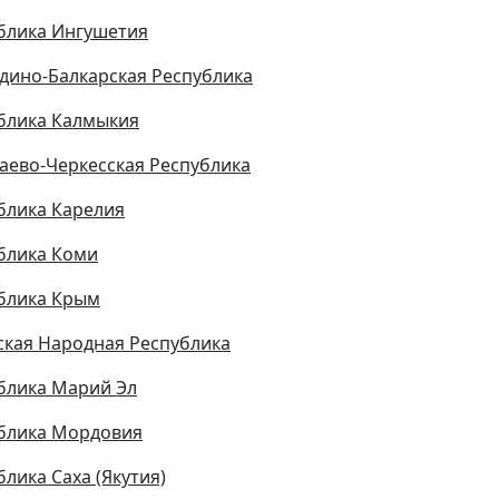
блика Ингушетия
дино-Балкарская Республика
блика Калмыкия
аево-Черкесская Республика
блика Карелия
блика Коми
блика Крым
ская Народная Республика
блика Марий Эл
блика Мордовия
блика Саха (Якутия)