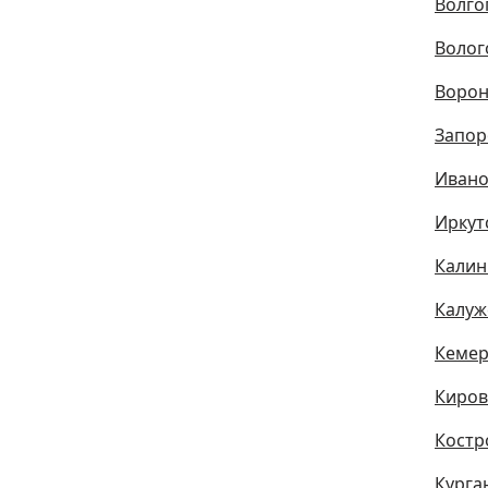
Волго
Волог
Ворон
Запор
Ивано
Иркут
Калин
Калуж
Кемер
Киров
Костр
Курга