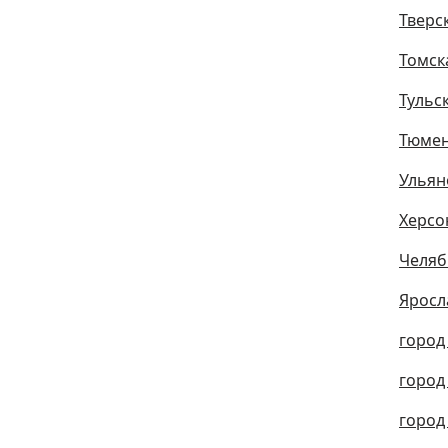
Тверс
Томск
Тульс
Тюмен
Ульян
Херсо
Челяб
Яросл
город
город
город