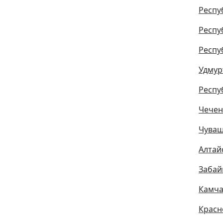
Респу
Респу
Респу
Удмур
Респу
Чечен
Чуваш
Алтай
Забай
Камча
Красн