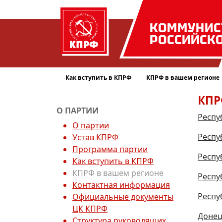
КОММУНИС
РОССИЙСК
Как вступить в КПРФ
КПРФ в вашем регионе
КПР
О ПАРТИИ
Респу
О партии
Респу
Устав КПРФ
Программа партии
Респу
Как вступить в КПРФ
КПРФ в вашем регионе
Респу
Контактная информация
Респу
Официальные документы
ЦК КПРФ
Донец
Структура руководящих