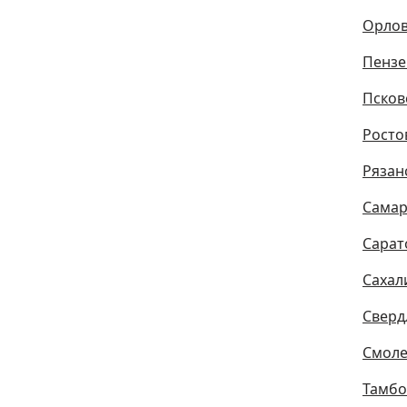
Орлов
Пензе
Псков
Росто
Рязан
Самар
Сарат
Сахал
Сверд
Смоле
Тамбо