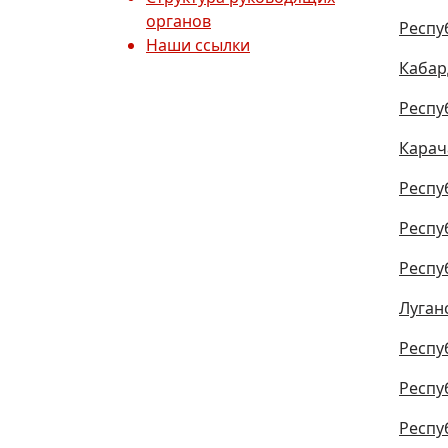
органов
Респу
Наши ссылки
Кабар
Респу
Карач
Респу
Респу
Респу
Луган
Респу
Респу
Респу