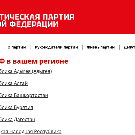
ТИЧЕСКАЯ ПАРТИЯ
ОЙ ФЕДЕРАЦИИ
О партии
Руководители партии
Жизнь партии
Депут
Ф в вашем регионе
блика Адыгея (Адыгея)
блика Алтай
блика Башкортостан
блика Бурятия
блика Дагестан
кая Народная Республика