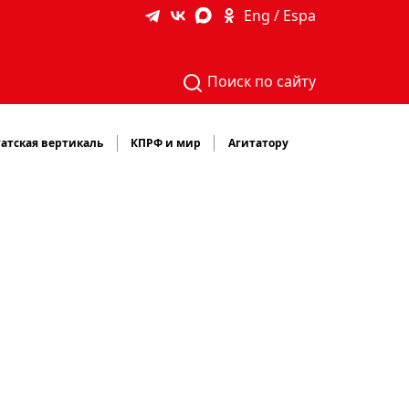
Eng / Espa
Поиск по сайту
атская вертикаль
КПРФ и мир
Агитатору