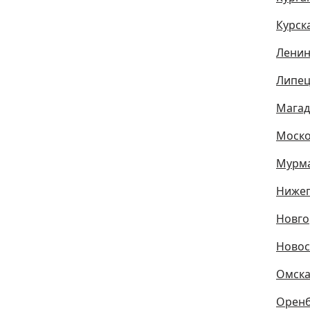
Курск
Ленин
Липец
Магад
Моско
Мурма
Нижег
Новго
Новос
Омска
Оренб