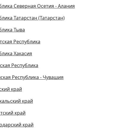
блика Северная Осетия - Алания
блика Татарстан (Татарстан)
блика Тыва
тская Республика
блика Хакасия
ская Республика
ская Республика - Чувашия
ский край
кальский край
тский край
одарский край