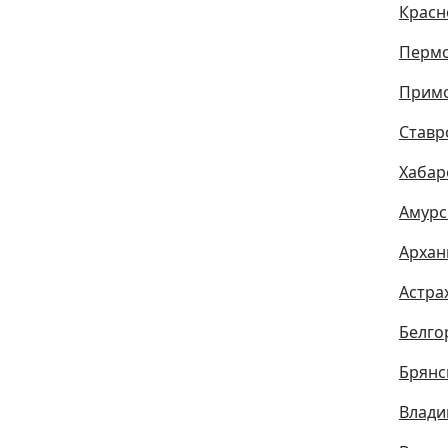
Красн
Пермс
Примо
Ставр
Хабар
Амурс
Архан
Астра
Белго
Брянс
Влади