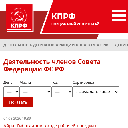
КПРФ
ОФИЦИАЛЬНЫЙ
ИНТЕРНЕТ-САЙТ
ДЕЯТЕЛЬНОСТЬ ДЕПУТАТОВ ФРАКЦИИ КПРФ В ГД ФС РФ
ДЕПУТ
Деятельность членов Совета
Федерации ФС РФ
День
Месяц
Год
Сортировка
Показать
04.08.2026 19:39
Айрат Гибатдинов в ходе рабочей поездки в