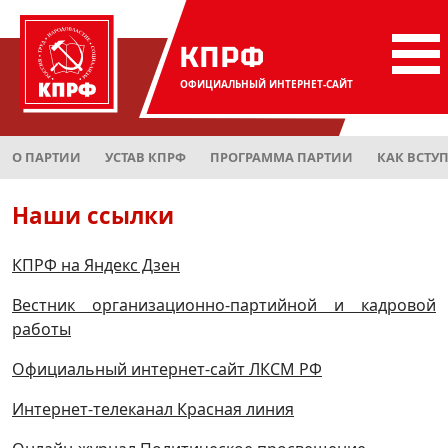
КПРФ
ОФИЦИАЛЬНЫЙ
ИНТЕРНЕТ-САЙТ
О ПАРТИИ
УСТАВ КПРФ
ПРОГРАММА ПАРТИИ
КАК ВСТУ
Наши ссылки
КПРФ на Яндекс Дзен
Вестник организационно-партийной и кадровой
работы
Официальный интернет-сайт ЛКСМ РФ
Интернет-телеканал Красная линия