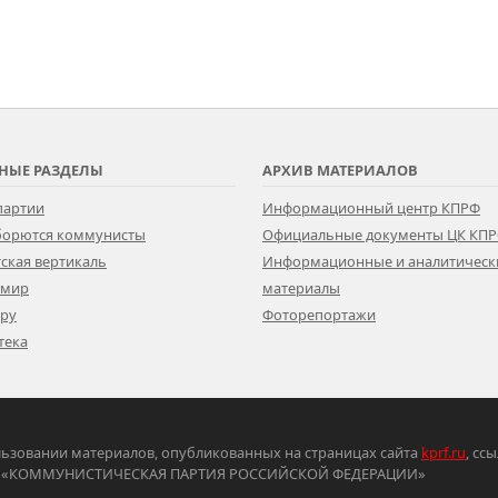
НЫЕ РАЗДЕЛЫ
АРХИВ МАТЕРИАЛОВ
партии
Информационный центр КПРФ
 борются коммунисты
Официальные документы ЦК КП
ская вертикаль
Информационные и аналитическ
 мир
материалы
ору
Фоторепортажи
тека
ьзовании материалов, опубликованных на страницах сайта
kprf.ru
, сс
ртия «КОММУНИСТИЧЕСКАЯ ПАРТИЯ РОССИЙСКОЙ ФЕДЕРАЦИИ»