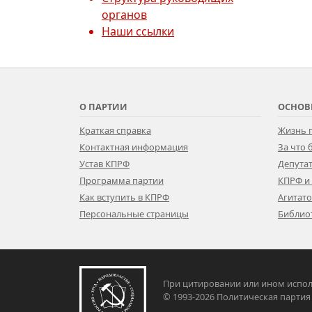
органов
Наши ссылки
О ПАРТИИ
ОСНОВ
Краткая справка
Жизнь 
Контактная информация
За что
Устав КПРФ
Депутат
Программа партии
КПРФ и
Как вступить в КПРФ
Агитат
Персональные страницы
Библио
При цитировании или ином испол
© 1993-2026 Политическая па