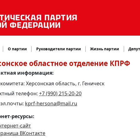
ТИЧЕСКАЯ ПАРТИЯ
ОЙ ФЕДЕРАЦИИ
О партии
Руководители партии
Жизнь партии
Депут
сонское областное отделение КПРФ
актная информация:
комитета: Херсонская область, г. Геническ
ктный телефон:
+7 (990) 215-20-20
 эл.почты:
kprf-hersona@mail.ru
нет-ресурсы:
нтернет-сайт
траница ВКонтакте