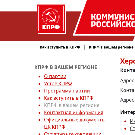
КОММУНИС
РОССИЙСК
Как вступить в КПРФ
КПРФ в вашем регионе
Хер
КПРФ В ВАШЕМ РЕГИОНЕ
Конт
О партии
Адрес 
Устав КПРФ
Конта
Программа партии
Как вступить в КПРФ
Адрес
КПРФ в вашем регионе
Интер
Контактная информация
Официальные документы
И
ЦК КПРФ
С
Структура руководящих