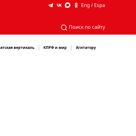
Eng / Espa
Поиск по сайту
атская вертикаль
КПРФ и мир
Агитатору