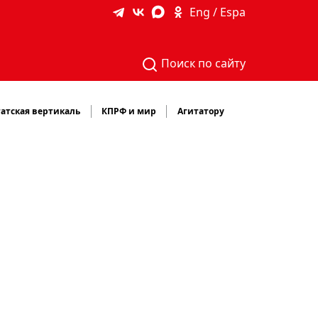
Eng / Espa
Поиск по сайту
атская вертикаль
КПРФ и мир
Агитатору