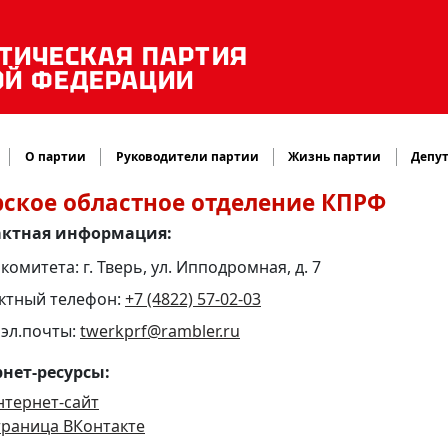
ТИЧЕСКАЯ ПАРТИЯ
ОЙ ФЕДЕРАЦИИ
О партии
Руководители партии
Жизнь партии
Депут
рское областное отделение КПРФ
актная информация:
комитета: г. Тверь, ул. Ипподромная, д. 7
ктный телефон:
+7 (4822) 57-02-03
 эл.почты:
twerkprf@rambler.ru
нет-ресурсы:
нтернет-сайт
траница ВКонтакте