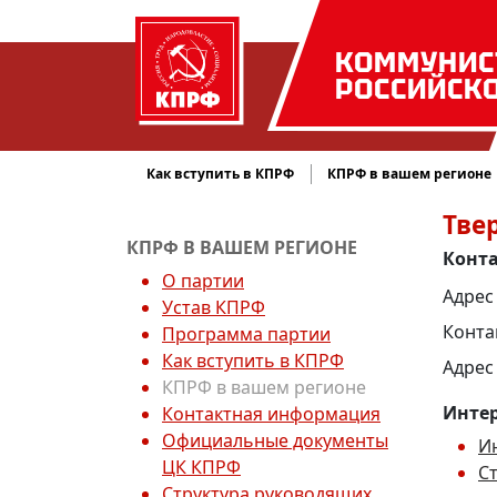
КОММУНИС
РОССИЙСК
Как вступить в КПРФ
КПРФ в вашем регионе
Тве
КПРФ В ВАШЕМ РЕГИОНЕ
Конт
О партии
Адрес 
Устав КПРФ
Конта
Программа партии
Как вступить в КПРФ
Адрес
КПРФ в вашем регионе
Интер
Контактная информация
Официальные документы
И
ЦК КПРФ
С
Структура руководящих