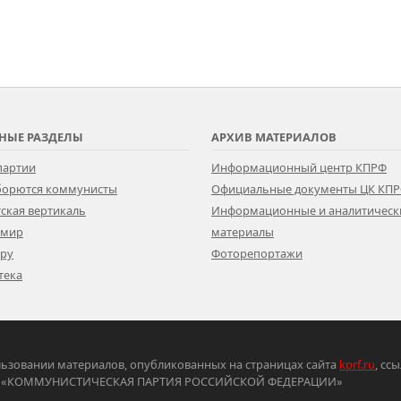
НЫЕ РАЗДЕЛЫ
АРХИВ МАТЕРИАЛОВ
партии
Информационный центр КПРФ
 борются коммунисты
Официальные документы ЦК КП
ская вертикаль
Информационные и аналитическ
 мир
материалы
ору
Фоторепортажи
тека
ьзовании материалов, опубликованных на страницах сайта
kprf.ru
, сс
ртия «КОММУНИСТИЧЕСКАЯ ПАРТИЯ РОССИЙСКОЙ ФЕДЕРАЦИИ»