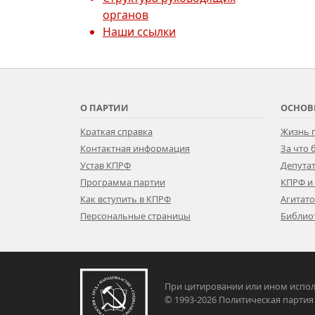
органов
Наши ссылки
О ПАРТИИ
ОСНОВ
Краткая справка
Жизнь 
Контактная информация
За что
Устав КПРФ
Депутат
Программа партии
КПРФ и
Как вступить в КПРФ
Агитат
Персональные страницы
Библио
При цитировании или ином испол
© 1993-2026 Политическая па