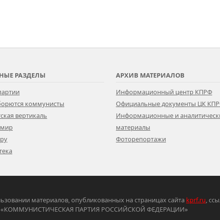
НЫЕ РАЗДЕЛЫ
АРХИВ МАТЕРИАЛОВ
партии
Информационный центр КПРФ
 борются коммунисты
Официальные документы ЦК КП
ская вертикаль
Информационные и аналитическ
 мир
материалы
ору
Фоторепортажи
тека
ьзовании материалов, опубликованных на страницах сайта
kprf.ru
, сс
ртия «КОММУНИСТИЧЕСКАЯ ПАРТИЯ РОССИЙСКОЙ ФЕДЕРАЦИИ»