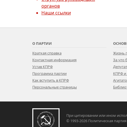
органов
Наши ссылки
О ПАРТИИ
ОСНОВ
Краткая справка
Жизнь 
Контактная информация
За что
Устав КПРФ
Депутат
Программа партии
КПРФ и
Как вступить в КПРФ
Агитат
Персональные страницы
Библио
При цитировании или ином испол
© 1993-2026 Политическая па