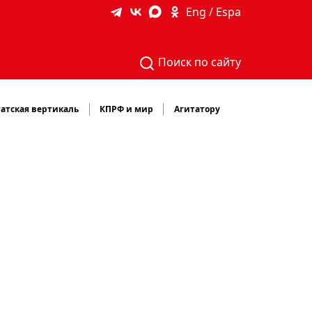
Eng / Espa
Поиск по сайту
атская вертикаль
КПРФ и мир
Агитатору