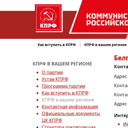
КОММУНИС
РОССИЙСК
Как вступить в КПРФ
КПРФ в вашем регионе
Бел
КПРФ В ВАШЕМ РЕГИОНЕ
Конт
О партии
Адрес 
Устав КПРФ
Конта
Программа партии
Как вступить в КПРФ
Конта
КПРФ в вашем регионе
Адрес
Контактная информация
Официальные документы
Интер
ЦК КПРФ
И
Структура руководящих