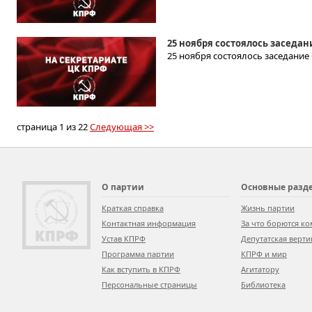
25 ноября состоялось заседа
25 ноября состоялось заседание
страница 1 из 22
Следующая >>
О партии
Основные разд
Краткая справка
Жизнь партии
Контактная информация
За что борются к
Устав КПРФ
Депутатская верти
Программа партии
КПРФ и мир
Как вступить в КПРФ
Агитатору
Персональные страницы
Библиотека