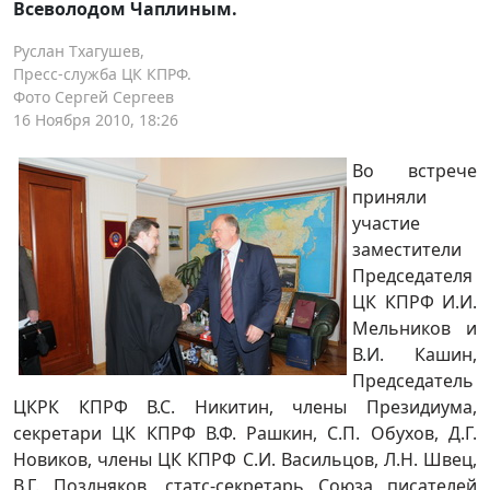
Всеволодом Чаплиным.
Руслан Тхагушев,
Пресс-служба ЦК КПРФ.
Фото Сергей Сергеев
16 Ноября 2010, 18:26
Во встрече
приняли
участие
заместители
Председателя
ЦК КПРФ И.И.
Мельников и
В.И. Кашин,
Председатель
ЦКРК КПРФ В.С. Никитин, члены Президиума,
секретари ЦК КПРФ В.Ф. Рашкин, С.П. Обухов, Д.Г.
Новиков, члены ЦК КПРФ С.И. Васильцов, Л.Н. Швец,
В.Г. Поздняков, статс-секретарь Союза писателей