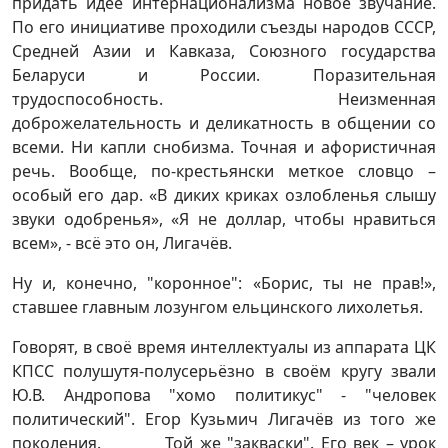
придать идее интернационализма новое звучание.
По его инициативе проходили съезды народов СССР,
Средней Азии и Кавказа, Союзного государства
Беларуси и России. Поразительная
трудоспособность. Неизменная
доброжелательность и деликатность в общении со
всеми. Ни капли снобизма. Точная и афористичная
речь. Вообще, по-крестьянски меткое словцо –
особый его дар. «В диких криках озлобленья слышу
звуки одобренья», «Я не доллар, чтобы нравиться
всем», - всё это он, Лигачёв.
Ну и, конечно, "коронное": «Борис, ты не прав!»,
ставшее главным лозунгом ельцинского лихолетья.
Говорят, в своё время интеллектуалы из аппарата ЦК
КПСС полушутя-полусерьёзно в своём кругу звали
Ю.В. Андропова "хомо политикус" - "человек
политический". Егор Кузьмич Лигачёв из того же
поколения. Той же "закваски". Его век – урок