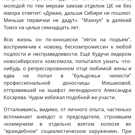
молодой по тем меркам замзав отделом ЦК не без
юмора ответит: «Думаю, дальше Сибири не пошлют.
Меньше первички не дадут». "Махнул" в далёкий
Томск на целых семнадцать лет.
Всю жизнь он по-юношески "лёгок на подъём",
восприимчив к новому, бескомпромиссен к любой
подлости и несправедливости. Ещё будучи лидером
новосибирского комсомола, попытался узнать что-
нибудь о репрессированном отце любимой жены и
едва не попал в "бульдожьи челюсти"
профессиональной доносчицы Мишаковой,
отправившей на эшафот легендарного Александра
Косарева. Чудом избежал подобной же участи.
Отталкиваясь, видимо, от личного опыта, частенько
вспоминает анекдот о председателе, строившем
«коммунизм в отдельно взятом колхозе во
"враждебном" социалистическом окружении». При