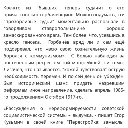
Кое-кто из "бывших" теперь судачит о его
причастности к горбачёвщине. Можно подумать, эти
"прозорливые судьи" моментально распознали в
говорливом ставропольчанине хорошо
замаскированного врага. Тем более что, усевшись в
кресло генсека, Горбачёв вряд ли и сам ещё
подозревал, что «всю свою сознательную жизнь
боролся с коммунизмом». С болью наблюдая за
постепенным регрессом той мощнейшей системы,
Лигачёв, что называется, "кожей чувствовал" острую
необходимость перемен. И по сей день он убеждён:
был исторический шанс придать назревшим
реформам иное направление, сделать апрель 1985-
го продолжением Октября 1917-го.
«Рассуждения о нереформируемости советской
социалистической системы – выдумка, - пишет Егор
Кузьмич в своей книге "Перестройка: замыслы,