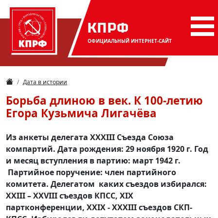
КПРФ
ОФИЦИАЛЬНЫЙ
ИНТЕРНЕТ-САЙТ
Дата в истории
Борьба длиною в век. К 100-летию
Егора Кузьмича Лигачёва
Из анкеты делегата XXXIII Съезда Союза
компартий. Дата рождения: 29 ноября 1920 г. Год
и месяц вступления в партию: март 1942 г.
Партийное поручение: член партийного
комитета. Делегатом каких съездов избирался:
XXIII – XXVIII съездов КПСС, XIX
партконференции, XXIX - XXXIII съездов СКП-