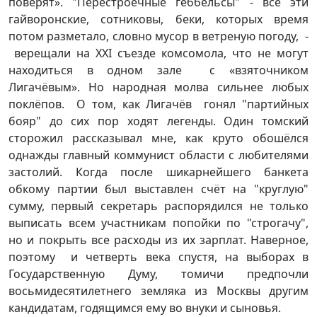
поверят». "Перестроечные геббельсы" - все эти
гайворонские, сотниковы, беки, которых время
потом разметало, словно мусор в ветреную погоду, -
верещали на XXI съезде комсомола, что не могут
находиться в одном зале с «взяточником
Лигачёвым». Но народная молва сильнее любых
поклёпов. О том, как Лигачёв гонял "партийных
бояр" до сих пор ходят легенды. Один томский
сторожил рассказывал мне, как круто обошёлся
однажды главный коммунист области с любителями
застолий. Когда после шикарнейшего банкета
обкому партии был выставлен счёт на "круглую"
сумму, первый секретарь распорядился не только
выписать всем участникам попойки по "строгачу",
но и покрыть все расходы из их зарплат. Наверное,
поэтому и четверть века спустя, на выборах в
Государственную Думу, томичи предпочли
восьмидесятилетнего земляка из Москвы другим
кандидатам, годящимся ему во внуки и сыновья.