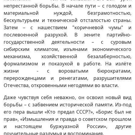
непрестанной борьбы. В начале пути – с голодом и
материальной нуждой, безграмотностью,
бескультурьем и технической отсталостью страны.
Затем – с нашествием "коричневой чумы" и
послевоенной разрухой. В зените партийно-
государственной деятельности – с суровым
сибирским климатом, изъянами экономического
механизма, хозяйственной безалаберностью,
формализмом и показухой в работе. На излёте
жизни - с вороватыми бюрократами,
перерожденцами и ренегатами, разрушителями
Отечества, откровенными негодяями во власти.
Даже чувствуя себя неважно, он освоил новый вид
борьбы – с забвением исторической памяти. Из-под
его пера вышли «Кто предал СССР?», «Борис был не
прав», «Измышления и правда о советском прошлом
и настоящем буржуазной России», другие
поучительные раздумья и воспоминания.