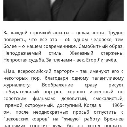
За каждой строчкой анкеты – целая эпоха. Трудно
поверить, что всё это – об одном человеке, тем
более – о нашем современнике. Самобытный образ.
Неподражаемый стиль. Железный стержень.
Непростая судьба. За плечами – век. Егор Лигачёв.
«Наш всероссийский парторг» - так именуют его с
некоторых пор, благодаря одному талантливому
журналисту. Воображение сразу рисует
собирательный портрет, хорошо известный по
советским фильмам: деловитый, смекалистый,
прямой, остроумный, доступный. Когда в 1965-
ом, после неоднократных просьб отпустить с
"цековских ковров" на "живую" работу, Брежнев
напрямик спросит, куда бы он хотел поехать,