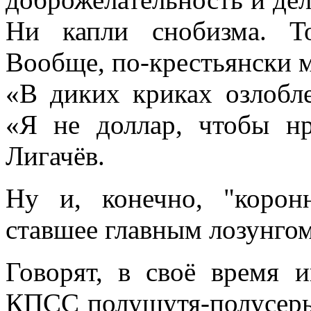
Ни капли снобизма. Т
Вообще, по-крестьянски м
«В диких криках озлобл
«Я не доллар, чтобы нр
Лигачёв.
Ну и, конечно, "корон
ставшее главным лозунгом
Говорят, в своё время 
КПСС полушутя-полусерьё