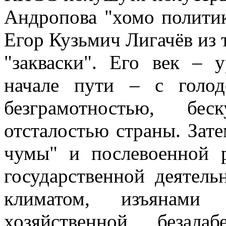
Андропова "хомо политик
Егор Кузьмич Лигачёв и
"закваски". Его век – 
начале пути – с голо
безграмотностью, бес
отсталостью страны. Зат
чумы" и послевоенной р
государственной деятел
климатом, изъянами э
хозяйственной безала