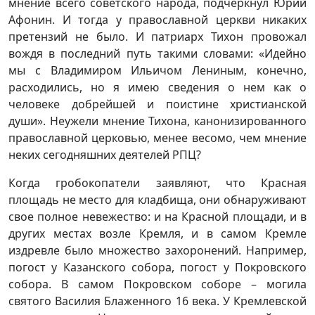
мнение всего советского народа, подчеркнул Юрий
Афонин. И тогда у православной церкви никаких
претензий не было. И патриарх Тихон провожал
вождя в последний путь такими словами: «Идейно
мы с Владимиром Ильичом Лениным, конечно,
расходились, но я имею сведения о нем как о
человеке добрейшей и поистине христианской
души». Неужели мнение Тихона, канонизированного
православной церковью, менее весомо, чем мнение
неких сегодняшних деятелей РПЦ?
Когда гробокопатели заявляют, что Красная
площадь не место для кладбища, они обнаруживают
свое полное невежество: и на Красной площади, и в
других местах возле Кремля, и в самом Кремле
издревле было множество захоронений. Например,
погост у Казанского собора, погост у Покровского
собора. В самом Покровском соборе – могила
святого Василия Блаженного 16 века. У Кремлевской