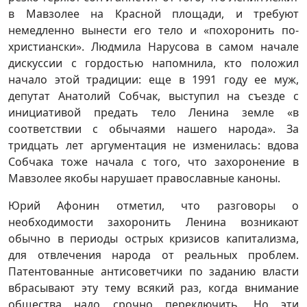
в Мавзолее на Красной площади, и требуют
немедленно вынести его тело и «похоронить по-
христиански». Людмила Нарусова в самом начале
дискуссии с гордостью напомнила, кто положил
начало этой традиции: еще в 1991 году ее муж,
депутат Анатолий Собчак, выступил на съезде с
инициативой предать тело Ленина земле «в
соответствии с обычаями нашего народа». За
тридцать лет аргументация не изменилась: вдова
Собчака тоже начала с того, что захоронение в
Мавзолее якобы нарушает православные каноны.
Юрий Афонин отметил, что разговоры о
необходимости захоронить Ленина возникают
обычно в периоды острых кризисов капитализма,
для отвлечения народа от реальных проблем.
Патентованные антисоветчики по заданию власти
вбрасывают эту тему всякий раз, когда внимание
общества надо срочно переключить. Но эти