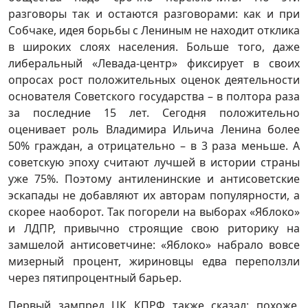
разговоры так и остаются разговорами: как и при
Собчаке, идея борьбы с Лениным не находит отклика
в широких слоях населения. Больше того, даже
либеральный «Левада-центр» фиксирует в своих
опросах рост положительных оценок деятельности
основателя Советского государства – в полтора раза
за последние 15 лет. Сегодня положительно
оценивает роль Владимира Ильича Ленина более
50% граждан, а отрицательно – в 3 раза меньше. А
советскую эпоху считают лучшей в истории страны
уже 75%. Поэтому антиленинские и антисоветские
эскапады не добавляют их авторам популярности, а
скорее наоборот. Так погорели на выборах «Яблоко»
и ЛДПР, привычно строящие свою риторику на
замшелой антисоветчине: «Яблоко» набрало вовсе
мизерный процент, жириновцы едва переползли
через пятипроцентный барьер.
Первый зампред ЦК КПРФ также сказал: похоже,