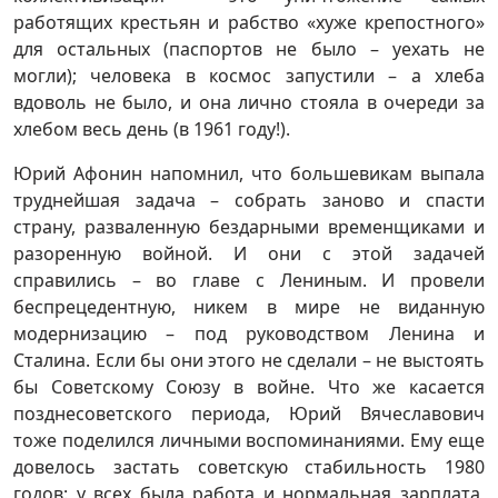
работящих крестьян и рабство «хуже крепостного»
для остальных (паспортов не было – уехать не
могли); человека в космос запустили – а хлеба
вдоволь не было, и она лично стояла в очереди за
хлебом весь день (в 1961 году!).
Юрий Афонин напомнил, что большевикам выпала
труднейшая задача – собрать заново и спасти
страну, разваленную бездарными временщиками и
разоренную войной. И они с этой задачей
справились – во главе с Лениным. И провели
беспрецедентную, никем в мире не виданную
модернизацию – под руководством Ленина и
Сталина. Если бы они этого не сделали – не выстоять
бы Советскому Союзу в войне. Что же касается
позднесоветского периода, Юрий Вячеславович
тоже поделился личными воспоминаниями. Ему еще
довелось застать советскую стабильность 1980
годов: у всех была работа и нормальная зарплата,