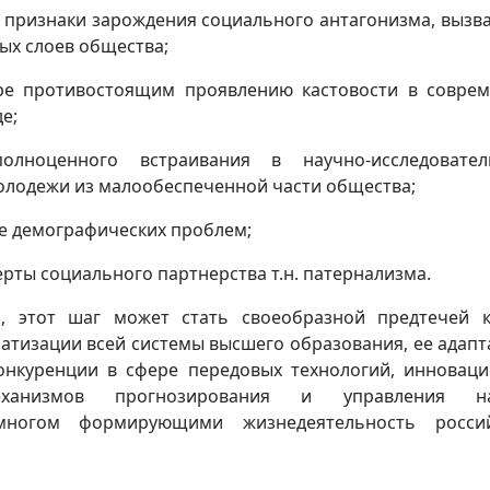
е признаки зарождения социального антагонизма, вызв
ых слоев общества;
ере противостоящим проявлению кастовости в совре
е;
олноценного встраивания в научно-исследователь
олодежи из малообеспеченной части общества;
ре демографических проблем;
ерты социального партнерства т.н. патернализма.
, этот шаг может стать своеобразной предтечей 
тизации всей системы высшего образования, ее адапт
онкуренции в сфере передовых технологий, инновац
механизмов прогнозирования и управления на
многом формирующими жизнедеятельность россий