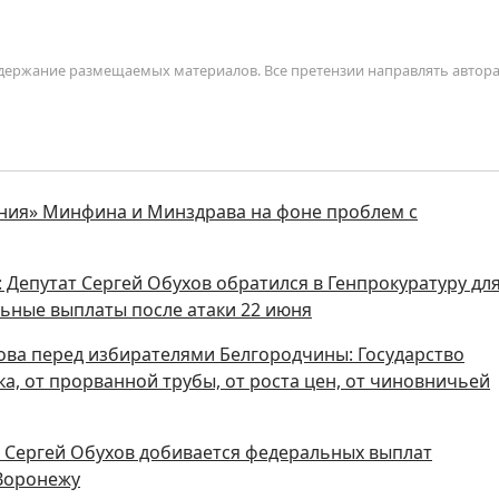
содержание размещаемых материалов. Все претензии направлять автор
ния» Минфина и Минздрава на фоне проблем с
 Депутат Сергей Обухов обратился в Генпрокуратуру дл
ьные выплаты после атаки 22 июня
ова перед избирателями Белгородчины: Государство
а, от прорванной трубы, от роста цен, от чиновничьей
ы Сергей Обухов добивается федеральных выплат
 Воронежу