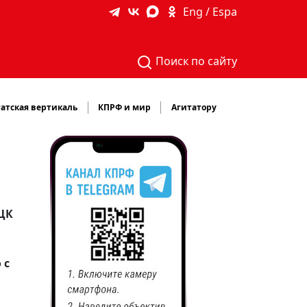
Eng / Espa
Поиск по сайту
атская вертикаль
КПРФ и мир
Агитатору
 ЦК
 с