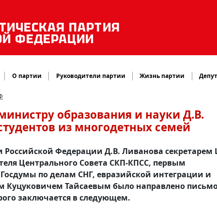
ТИЧЕСКАЯ ПАРТИЯ
ОЙ ФЕДЕРАЦИИ
О партии
Руководители партии
Жизнь партии
Депут
Ф
министру образования и науки Д.В.
студентов из многодетных семей
и Российской Федерации Д.В. Ливанова секретарем
теля Центрального Совета СКП-КПСС, первым
Госдумы по делам СНГ, евразийской интеграции и
ом Куцуковичем Тайсаевым было направлено письмо
рого заключается в следующем.