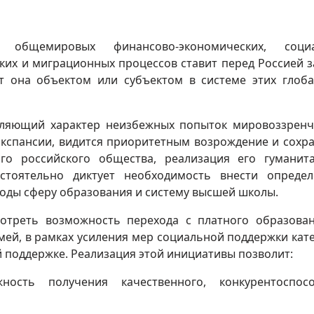
 общемировых финансово-экономических, социа
ких и миграционных процессов ставит перед Россией з
т она объектом или субъектом в системе этих глоб
ляющий характер неизбежных попыток мировоззренч
спансии, видится приоритетным возрождение и сохр
ого российского общества, реализация его гуманит
астоятельно диктует необходимость внести опреде
годы сферу образования и систему высшей школы.
мотреть возможность перехода с платного образова
мей, в рамках усиления мер социальной поддержки кат
 поддержке. Реализация этой инициативы позволит:
ость получения качественного, конкурентоспосо