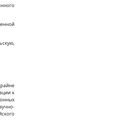
анного
менной
скую,
крайне
ации к
ионных
учно-
ского