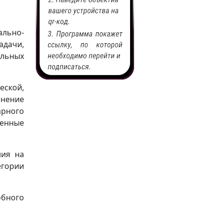
льно-
адачи,
альных
еской,
анение
арного
ленные
ния на
егории
бного