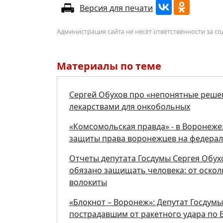
Версия для печати
Администрация сайта не несёт ответственности за 
Материалы по теме
Сергей Обухов про «непонятные реше
лекарствами для онкобольных
«Комсомольская правда» - в Воронеже:
защиты права воронежцев на федерал
Отчеты депутата Госдумы Сергея Обух
обязано защищать человека: от осколк
волокиты
«Блокнот – Воронеж»: Депутат Госдум
пострадавшим от ракетного удара по