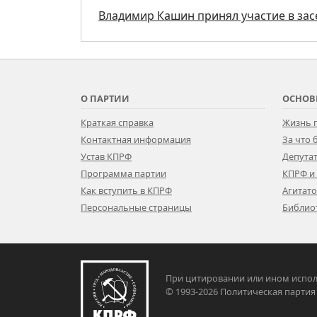
Владимир Кашин принял участие в за
О ПАРТИИ
ОСНОВ
Краткая справка
Жизнь 
Контактная информация
За что
Устав КПРФ
Депутат
Программа партии
КПРФ и
Как вступить в КПРФ
Агитат
Персональные страницы
Библио
При цитировании или ином испол
© 1993-2026 Политическая па