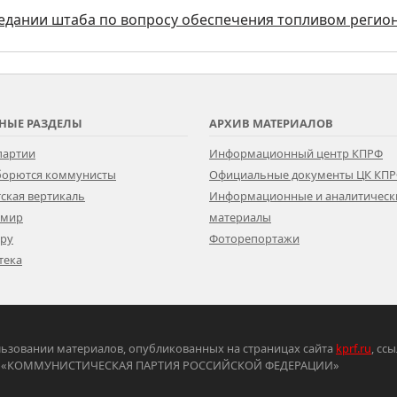
седании штаба по вопросу обеспечения топливом регио
НЫЕ РАЗДЕЛЫ
АРХИВ МАТЕРИАЛОВ
партии
Информационный центр КПРФ
 борются коммунисты
Официальные документы ЦК КП
ская вертикаль
Информационные и аналитическ
 мир
материалы
ору
Фоторепортажи
тека
ьзовании материалов, опубликованных на страницах сайта
kprf.ru
, сс
ртия «КОММУНИСТИЧЕСКАЯ ПАРТИЯ РОССИЙСКОЙ ФЕДЕРАЦИИ»