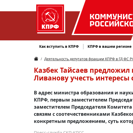
КОММУНИС
РОССИЙСК
Как вступить в КПРФ
КПРФ в вашем регионе
Деятельность депутатов фракции КПРФ в ГД ФС Р
Казбек Тайсаев предложил 
Ливанову учесть интересы 
В адрес министра образования и наук
КПРФ, первым заместителем Председа
заместителем Председателя Комитета 
связям с соотечественниками Казбек
конкретным предложением, суть кото
Пресс-служба СКП-КПСС