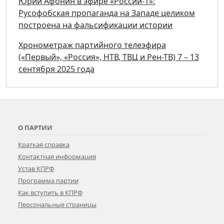
Юрий Афонин в эфире «России-1»:
Русофобская пропаганда на Западе целиком
построена на фальсификации истории
Хронометраж партийного телеэфира
(«Первый», «Россия», НТВ, ТВЦ и Рен-ТВ) 7 – 13
сентября 2025 года
О ПАРТИИ
Краткая справка
Контактная информация
Устав КПРФ
Программа партии
Как вступить в КПРФ
Персональные страницы