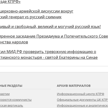
ъезде КПРФ»
церковно-армейской дискуссии вокруг
ий генерал vs русский схимник
вдивый и свободный, великий и могучий русский язык!
иренное заседание Президиума и Попечительского Сове
нства народов
осил МИД РФ проверить тревожную информацию о
стианского монастыря - святой Екатерины на Синае
НЫЕ РАЗДЕЛЫ
АРХИВ МАТЕРИАЛОВ
партии
Информационный центр КПРФ
 борются коммунисты
Официальные документы ЦК КП
ская вертикаль
Информационные и аналитическ