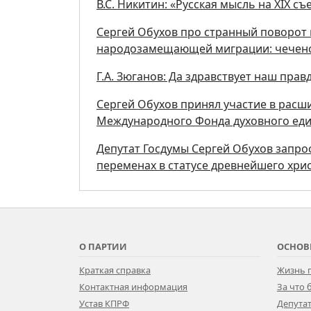
В.С. Никитин: «Русская мысль на XIX с
Сергей Обухов про странный поворот 
народозамещающей миграции: чеченск
Г.А. Зюганов: Да здравствует наш пра
Сергей Обухов принял участие в расш
Международного Фонда духовного еди
Депутат Госдумы Сергей Обухов запр
переменах в статусе древнейшего хри
О ПАРТИИ
ОСНОВ
Краткая справка
Жизнь 
Контактная информация
За что
Устав КПРФ
Депутат