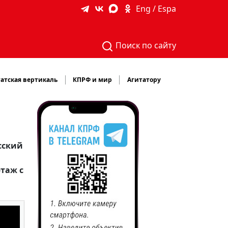
Eng / Espa
Поиск по сайту
атская вертикаль
КПРФ и мир
Агитатору
сский
таж с