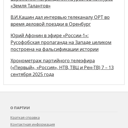
«Земля Талантов»
В.И.Кашин дал интервью телеканалу ОРТ во
время деловой поездки в Оренбург
Юрий Афонин в эфире «России-1»:
Русофобская пропаганда на Западе целиком
построена на фальсификации истории
Хронометраж партийного телеэфира
(«Первый», «Россия», НТВ, ТВЦ и Рен-ТВ) 7 – 13
сентября 2025 года
О ПАРТИИ
Краткая справка
Контактная информация