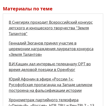
Материалы по теме
В Снегирях проходит Всероссийский конкурс
детского и юношеского творчества "Земля
Талантов"
Геннадий Зюганов принял участие в
церемонии награждения лауреатов конкурса
«Земля Талантов»
В.И.Кашин дал интервью телеканалу ОРТ во
время деловой поездки в Оренбург
Юрий Афонин в эфире «России-1»:
Русофобская пропаганда на Западе целиком
построена на фальсификации истории
Хронометраж партийного телеэфира
(«Первый», «Россия», НТВ, ТВЦ и Рен-ТВ) 7 – 13