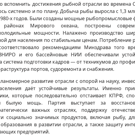
о вспомнить достижения рыбной отрасли во времена С
сь системно и по плану. Добыча рыбы выросла с 1,3 мл
цу 1980‑х годов. Были созданы мощные рыбопромысловые 
 районах Мирового океана, построены соврем
олодильные мощности. Налажено производство ши
ной для населения по стабильным ценам. Потребление 
 соответствовало рекомендациям Минздрава того вр
ы ВНИРО и его бассейновые НИИ обеспечивали усто
 система подготовки кадров — от техникумов до проф
фраструктура портов, судоремонта и снабжения.
планомерное развитие отрасли с опорой на науку, инве
населения даёт устойчивые результаты. Именно пр
ики, которые последовательно отстаивает КПРФ, сп
и былую мощь. Партия выступает за восстанов
ратегически важных отраслях, поддержку отечеств
ти социально значимых продуктов, включая рыбу, дл
 образования в развитии отрасли, а также защиту инт
ающих предприятий.