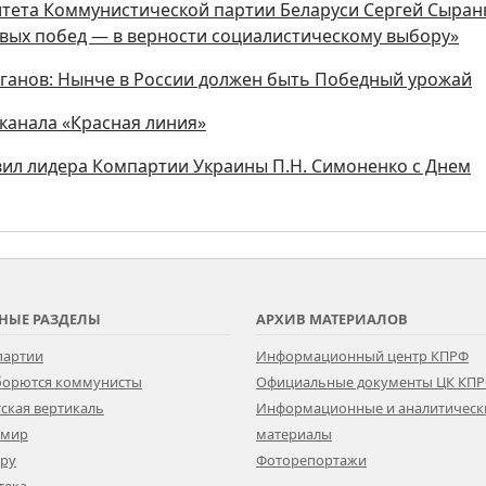
тета Коммунистической партии Беларуси Сергей Сыран
новых побед — в верности социалистическому выбору»
юганов: Нынче в России должен быть Победный урожай
еканала «Красная линия»
ил лидера Компартии Украины П.Н. Симоненко с Днем
НЫЕ РАЗДЕЛЫ
АРХИВ МАТЕРИАЛОВ
партии
Информационный центр КПРФ
 борются коммунисты
Официальные документы ЦК КП
ская вертикаль
Информационные и аналитическ
 мир
материалы
ору
Фоторепортажи