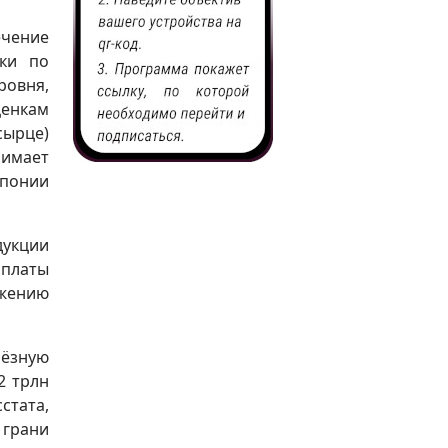
ечение
вки по
ровня,
ценкам
сырце)
нимает
Японии
дукции
 платы
ижению
ьёзную
2 трлн
стата,
 грани