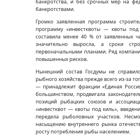
банкротства, и без срочных мер на фе
банкротствами.
Громко заявленная программа строит
программу «инвестквоты — квоты под 
составила менее 40 % от заявленных ч
значительно выросла, а сроки стр
первоначальными планами. Ряд компани
повышенных рисков.
Нынешний состав Госдумы не справилс
рыбного хозяйства прежде всего из‑за т
— принадлежит фракции «Единая Россия
большинством, продвигала законодател
позиций рыбацких союзов и ассоциац
«инвестквот — квоты под киль», введени
передела рыболовных участков. Несм
насыщению внутреннего рынка отечест
росту потребления рыбы населением.