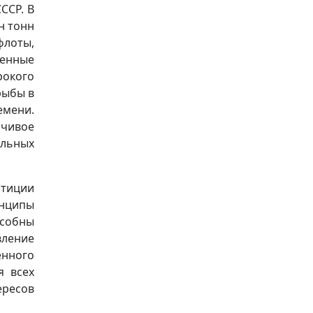
ССР. В
н тонн
флоты,
енные
рокого
рыбы в
емени.
йчивое
ильных
стиции
инципы
особны
ление
енного
я всех
ересов