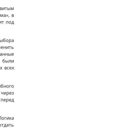
витым
ма», в
ит под
выбора
менить
ванные
, были
х всех
ыбного
 через
 перед
Логика
отдать