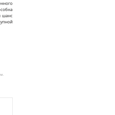
енного
особна
й шанс
тупной
ам.