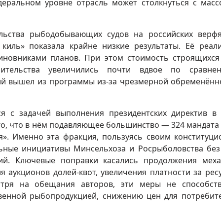
деральном уровне отрасль может столкнуться с мас
ельства рыбодобывающих судов на российских верф
киль» показала крайне низкие результаты. Её реал
иновниками планов. При этом стоимость строящихся
оительства увеличились почти вдвое по сравне
й вышел из программы из‑за чрезмерной обременённ
я с задачей выполнения президентских директив в
ого, что в нём подавляющее большинство — 324 мандата 
». Именно эта фракция, пользуясь своим конституц
ьные инициативы Минсельхоза и Росрыболовства без
ий. Ключевые поправки касались продолжения мех
я аукционов долей‑квот, увеличения платности за рес
отря на обещания авторов, эти меры не способст
венной рыбопродукцией, снижению цен для потребит