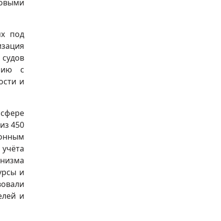
совыми
ях под
изация
 судов
нию с
ости и
 сфере
из 450
ионным
 учёта
анизма
урсы и
вовали
елей и