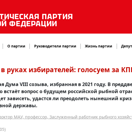
ТИЧЕСКАЯ ПАРТИЯ
ОЙ ФЕДЕРАЦИИ
О партии
Руководители партии
Жизнь партии
Депут
в руках избирателей: голосуем за К
 Дума VIII созыва, избранная в 2021 году. В предд
о встаёт вопрос о будущем российской рыбной отра
дет зависеть, удастся ли преодолеть нынешний криз
овной державы.
октор МАУ, профессор, Заслуженный работник рыбного хозяйст
05)