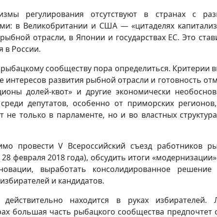
измы регулирования отсутствуют в странах с раз
и: в Великобритании и США — «цитаделях капитализ
ыбной отрасли, в Японии и государствах ЕС. Это став
 в России.
и рыбацкому сообществу пора определиться. Критерии 
е интересов развития рыбной отрасли и готовность от
ционы долей‑квот» и другие экономически необосно
среди депутатов, особенно от приморских регионов
 не только в парламенте, но и во властных структура
имо провести V Всероссийский съезд работников р
я 28 февраля 2018 года), обсудить итоги «модернизации»
 новации, выработать консолидированное решение
избирателей и кандидатов.
действительно находится в руках избирателей. 
рах большая часть рыбацкого сообщества предпочтет 