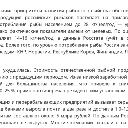
значил приоритеты развития рыбного хозяйства: обесп
продукция российских рыбаков поступает на прила
потребления рыбы населением до 28 кг/чел/год — у
ко фактические показатели далеки от целевых. По о
вляет 14–16 кг/чел/год, а данные Росстата (учёт в 
год. Более того, по уровню потребления рыбы Россия за
оседям: КНР, Норвегии, Республике Корея, Финляндии, 
 ухудшилась. Стоимость отечественной рыбной про
ению с предыдущим периодом. Из‑за низкой заработной
ой для большинства населения, что привело к сн
0–25 %, прямо противореча президентским установкам.
щих и перерабатывающих предприятий вызывает сер
д банками выросла почти в два раза и достигла 1,0–1,
итам составляют около 5 млрд рублей. По данным Рос
евышает её выручку. Многие компании оказались на