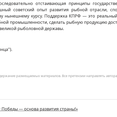
последовательно отстаивающая принципы государств
шный советский опыт развития рыбной отрасли, сп
ву нынешнему курсу. Поддержка КПРФ — это реальны
бной промышленности, сделать рыбную продукцию дос
с великой рыболовной державы.
нца").
содержание размещаемых материалов. Все претензии направлять автор
т Победы — основа развития страны!»