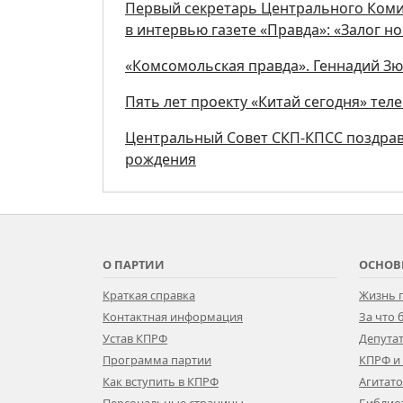
Первый секретарь Центрального Коми
в интервью газете «Правда»: «Залог 
«Комсомольская правда». Геннадий З
Пять лет проекту «Китай сегодня» тел
Центральный Совет СКП-КПСС поздрав
рождения
О ПАРТИИ
ОСНОВ
Краткая справка
Жизнь 
Контактная информация
За что
Устав КПРФ
Депутат
Программа партии
КПРФ и
Как вступить в КПРФ
Агитат