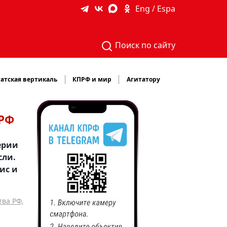
Eng / Espa
Поиск по сайту
атская вертикаль
КПРФ и мир
Агитатору
ПРФ
верии
сли.
ис и
ва РФ,