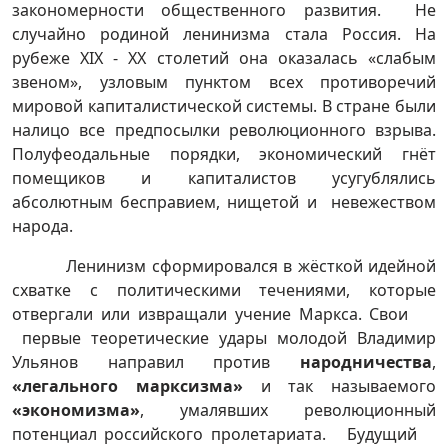
закономерности общественного развития. Не
случайно родиной ленинизма стала Россия. На
рубеже XIX - XX столетий она оказалась «слабым
звеном», узловым пунктом всех противоречий
мировой капиталистической системы. В стране были
налицо все предпосылки революционного взрыва.
Полуфеодальные порядки, экономический гнёт
помещиков и капиталистов усугублялись
абсолютным бесправием, нищетой и невежеством
народа.
Ленинизм сформировался в жёсткой идейной
схватке с политическими течениями, которые
отвергали или извращали учение Маркса. Свои
первые теоретические удары молодой Владимир
Ульянов направил против
народничества
,
«легального марксизма»
и так называемого
«экономизма»
, умалявших революционный
потенциал российского пролетариата. Будущий