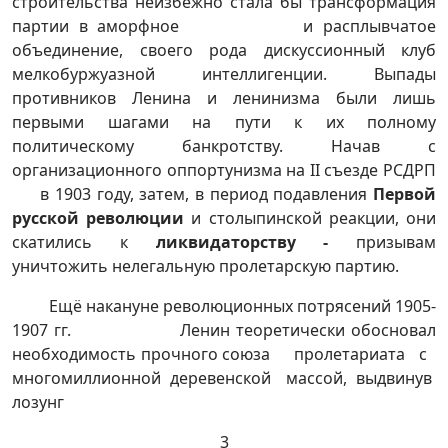
строительства неизбежно стала бы трансформация
партии в аморфное и расплывчатое
объединение, своего рода дискуссионный клуб
мелкобуржуазной интеллигенции. Выпады
противников Ленина и ленинизма были лишь
первыми шагами на пути к их полному
политическому банкротству. Начав с
организационного оппортунизма на II съезде РСДРП
в 1903 году, затем, в период подавления
Первой
русской революции
и столыпинской реакции, они
скатились к
ликвидаторству -
призывам
уничтожить нелегальную пролетарскую партию.
Ещё накануне революционных потрясений 1905-
1907 гг. Ленин теоретически обосновал
необходимость прочного союза пролетариата с
многомиллионной деревенской массой, выдвинув
лозунг
3