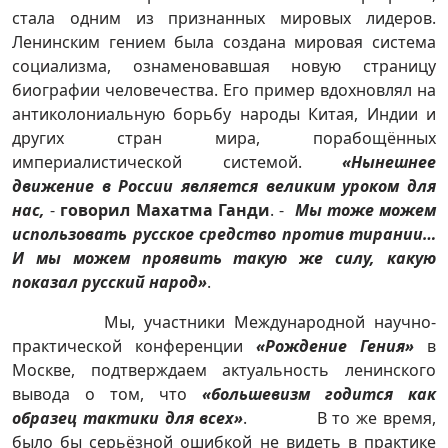
стала одним из признанных мировых лидеров.
Ленинским гением была создана мировая система
социализма, ознаменовавшая новую страницу
биографии человечества. Его пример вдохновлял на
антиколониальную борьбу народы Китая, Индии и
других стран мира, порабощённых
империалистической системой.
«Нынешнее
движение в России является великим уроком для
нас,
-
говорил Махатма Ганди
. -
Мы тоже можем
использовать русское средство против тирании…
И мы можем проявить такую же силу, какую
показал русский народ»
.
Мы, участники Международной научно-
практической конференции
«Рождение Гения»
в
Москве, подтверждаем актуальность ленинского
вывода о том, что
«большевизм годится как
образец тактики для всех»
. В то же время,
было бы серьёзной ошибкой не видеть в практике