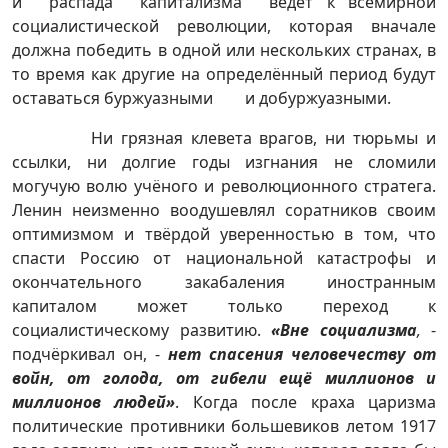
и распада капитализма ведёт к всемирной
социалистической революции, которая вначале
должна победить в одной или нескольких странах, в
то время как другие на определённый период будут
оставаться буржуазными и добуржуазными.
Ни грязная клевета врагов, ни тюрьмы и
ссылки, ни долгие годы изгнания не сломили
могучую волю учёного и революционного стратега.
Ленин неизменно воодушевлял соратников своим
оптимизмом и твёрдой уверенностью в том, что
спасти Россию от национальной катастрофы и
окончательного закабаления иностранным
капиталом может только переход к
социалистическому развитию.
«Вне социализма
,
-
подчёркивал он, -
нет
спасения человечеству от
войн, от голода, от гибели ещё миллионов и
миллионов людей»
. Когда после краха царизма
политические противники большевиков летом 1917