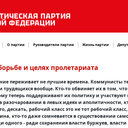
ТИЧЕСКАЯ ПАРТИЯ
ОЙ ФЕДЕРАЦИИ
О партии
Руководители партии
Жизнь партии
Депут
борьбе и целях пролетариата
ние переживает не лучшие времена. Коммунисты т
и трудящихся вообще. Кто-то обвиняет их в том, что
ому теперь поддерживают их политику и участвуют 
в разочаровании в левых идеях и аполитичности, к
, дескать, рабочий класс это не тот рабочий класс,
ина, кто-то даже сомневается в существовании сам
ади одного - ради сохранения власти буржуев, власти