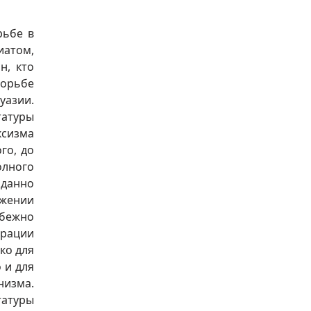
рьбе в
иатом,
н, кто
борьбе
уазии.
татуры
ксизма
го, до
олного
данно
яжении
збежно
врации
ко для
 и для
низма.
татуры