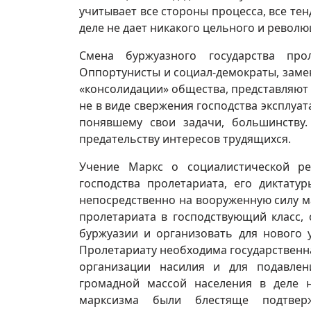
учитывает все стороны процесса, все те
деле не дает никакого цельного и револ
Смена буржуазного государства про
Оппортунисты и социал-демократы, заме
«консолидации» общества, представляют
не в виде свержения господства эксплуа
понявшему свои задачи, большинству.
предательству интересов трудящихся.
Учение Маркс о социалистической ре
господства пролетариата, его диктату
непосредственно на вооруженную силу 
пролетариата в господствующий класс,
буржуазии и организовать для нового 
Пролетариату необходима государственна
организации насилия и для подавлен
громадной массой населения в деле н
марксизма были блестяще подтве