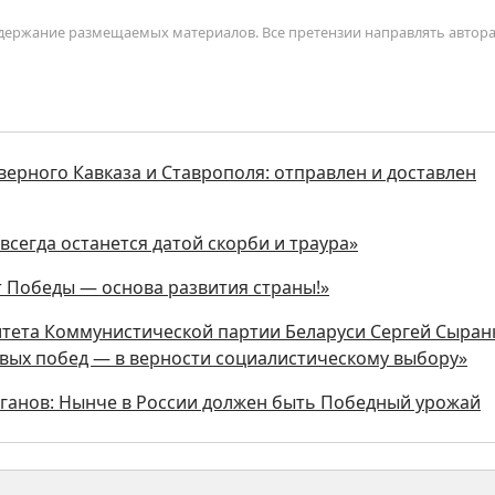
содержание размещаемых материалов. Все претензии направлять автор
верного Кавказа и Ставрополя: отправлен и доставлен
авсегда останется датой скорби и траура»
т Победы — основа развития страны!»
тета Коммунистической партии Беларуси Сергей Сыран
новых побед — в верности социалистическому выбору»
юганов: Нынче в России должен быть Победный урожай