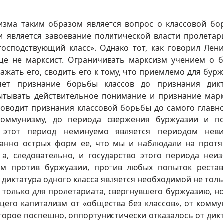
зма таким образом является вопрос о классовой бо
и является завоевание политической власти пролетар
осподствующий класс». Однако тот, как говорил Лени
еще не марксист. Ограничивать марксизм учением о 
кажать его, сводить его к тому, что приемлемо для бурж
яет признание борьбы классов до признания дик
пытывать действительное понимание и признание мар
оводит признания классовой борьбы до самого главно
коммунизму, до периода свержения буржуазии и п
и этот период неминуемо является периодом неви
данно острых форм ее, что мы и наблюдали на прот
 а, следовательно, и государство этого периода неи
им против буржуазии, против любых попыток реста
 диктатура одного класса является необходимой не толь
 только для пролетариата, свергнувшего буржуазию, но
щего капитализм от «общества без классов», от комму
торое поспешно, оппортунистически отказалось от дик