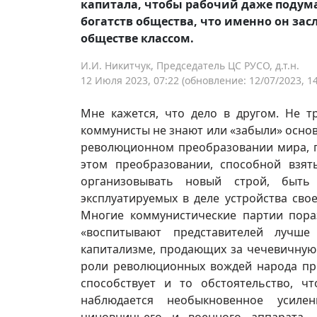
капитала, чтобы рабочий даже подума
богатств общества, что именно он зас
обществе классом.
И.И. Никитчук, Председатель ЦС РУСО, д.т.н.
12 Июля 2023, 07:22
(обновление: 12/07/2023, 14
Мне кажется, что дело в другом. Не 
коммунисты не знают или «забыли» осно
революционном преобразовании мира, п
этом преобразовании, способной взят
организовывать новый строй, быть
эксплуатируемых в деле устройства св
Многие коммунистические партии пора
«воспитывают представителей лучше
капитализме, продающих за чечевичную 
роли революционных вождей народа про
способствует и то обстоятельство, 
наблюдается необыкновенное усиле