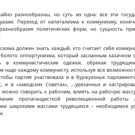
йно разнообразны, но суть их одна: все эти госуд
уазии. Переход от капитализма к коммунизму, конеч
разнообразия политических форм, но сущность пр
.
сизма должен знать каждый, кто считает себя коммун
болото оппортунизма, который засланным казачком 
сь в коммунистические одежки, обрекая трудящих
м надо каждому коммунисту, используя все возможност
чтобы партия участвовала и в буржуазных парламента
 и в «заводских Советах», …урезанных и кастриров
де можно говорить к рабочим, влиять на рабочую массу
ания пропагандисткой революционной работы 
ими широкими массами трудящихся – необходимое у
и.