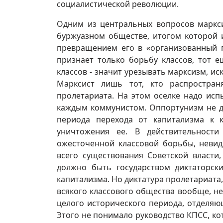
социалистической революции.
Одним из центральных вопросов маркси
буржуазном обществе, итогом которой 
превращением его в «организованный г
признает только борьбу классов, тот 
классов - значит урезывать марксизм, ис
Марксист лишь тот, кто распростран
пролетариата. На этом оселке надо ис
каждым коммунистом. Оппортунизм не д
периода перехода от капитализма к 
уничтожения ее. В действительност
ожесточенной классовой борьбы, неви
всего существования Советской власти,
должно быть государством диктаторск
капитализма. Но диктатура пролетариата,
всякого классового общества вообще, не
целого исторического периода, отделяю
Этого не понимало руководство КПСС, ко