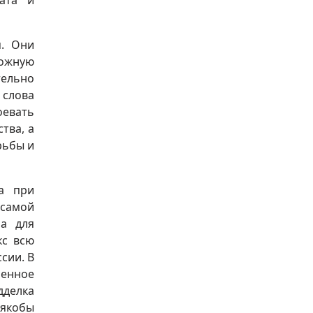
ата и
м. Они
ложную
тельно
 слова
оевать
тва, а
рьбы и
ва при
 самой
ла для
кс всю
сии. В
ненное
делка
 якобы