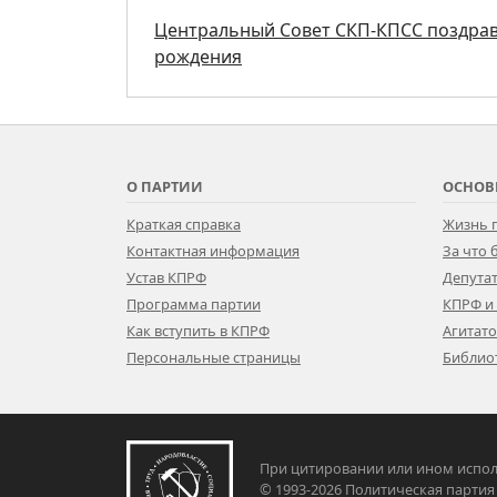
Центральный Совет СКП-КПСС поздрав
рождения
О ПАРТИИ
ОСНОВ
Краткая справка
Жизнь 
Контактная информация
За что
Устав КПРФ
Депутат
Программа партии
КПРФ и
Как вступить в КПРФ
Агитат
Персональные страницы
Библио
При цитировании или ином испол
© 1993-2026 Политическая па