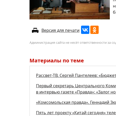
н
б
Версия для печати
Администрация сайта не несёт ответственности за 
Материалы по теме
Рассвет-ТВ. Сергей Пантелеев: «Бюдже
Первый секретарь Центрального Коми
в интервью газете «Правда»: «Залог 
«Комсомольская правда». Геннадий З
Пять лет проекту «Китай сегодня» тел