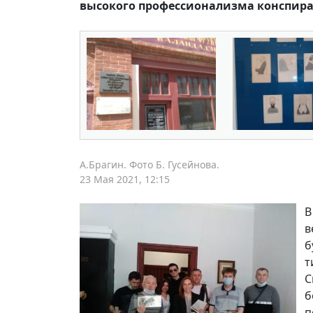
высокого профессионализма конспира
А.Брагин. Фото Б. Гусейнова.
23 Мая 2021, 12:15
В
в
б
т
С
б
п