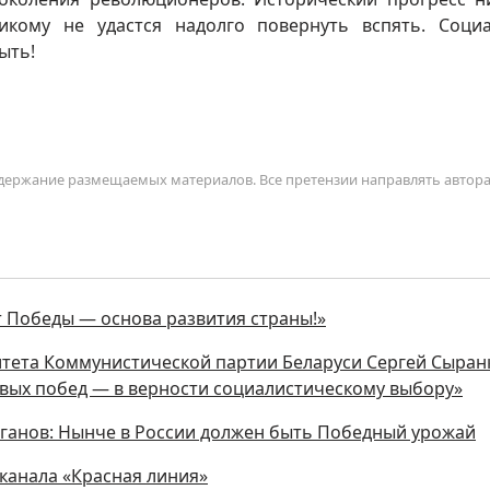
икому не удастся надолго повернуть вспять. Соци
ыть!
содержание размещаемых материалов. Все претензии направлять автор
т Победы — основа развития страны!»
тета Коммунистической партии Беларуси Сергей Сыран
новых побед — в верности социалистическому выбору»
юганов: Нынче в России должен быть Победный урожай
еканала «Красная линия»