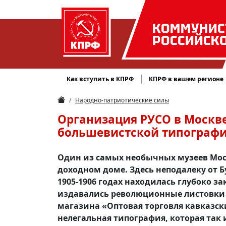
КОММУНИС
РОССИЙСК
Как вступить в КПРФ
КПРФ в вашем регионе
Народно-патриотические силы
Организация РУСО в Москве
большевистской типограф
Один из самых необычных музеев Мос
доходном доме. Здесь неподалеку от 
1905-1906 годах находилась глубоко з
издавались революционные листовки 
магазина «Оптовая торговля кавказск
нелегальная типография, которая так