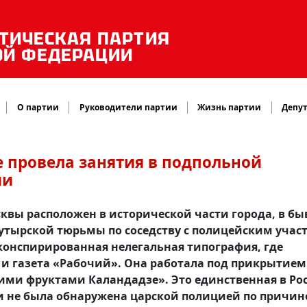
ТИЧЕСКАЯ ПАРТИЯ
ОЙ ФЕДЕРАЦИИ
О партии
Руководители партии
Жизнь партии
Депут
 провела занятия в подпольной
ии
квы расположен в исторической части города, в б
Бутырской тюрьмы по соседству с полицейским учас
аконспирированная нелегальная типография, где
и газета «Рабочий». Она работала под прикрытием
ими фруктами Каландадзе». Это единственная в Ро
 и не была обнаружена царской полицией по причин