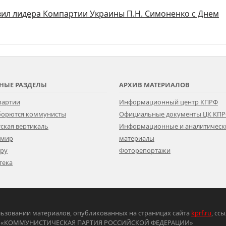
ил лидера Компартии Украины П.Н. Симоненко с Днем
НЫЕ РАЗДЕЛЫ
АРХИВ МАТЕРИАЛОВ
партии
Информационный центр КПРФ
 борются коммунисты
Официальные документы ЦК КП
ская вертикаль
Информационные и аналитическ
 мир
материалы
ору
Фоторепортажи
тека
ьзовании материалов, опубликованных на страницах сайта
kprf.ru
, сс
ртия «КОММУНИСТИЧЕСКАЯ ПАРТИЯ РОССИЙСКОЙ ФЕДЕРАЦИИ»