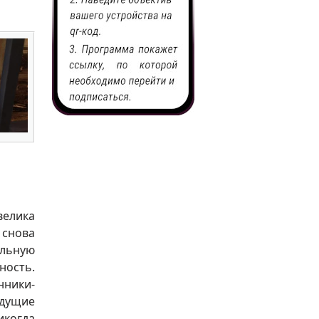
велика
 снова
ольную
ность.
нники-
дущие
икогда