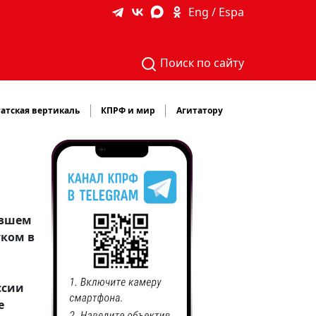
Eng / Espa
Поиск по сайту
атская вертикаль
КПРФ и мир
Агитатору
ывшем
тком в
ссии
е