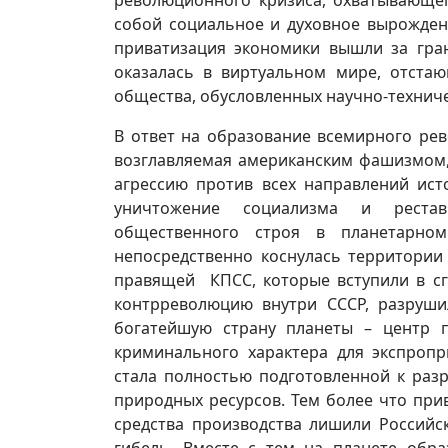
революционного кризиса, охватывающег
собой социальное и духовное вырожден
приватизация экономики вышли за гран
оказалась в виртуальном мире, отста
общества, обусловленных научно-технич
В ответ на образование всемирного ре
возглавляемая американским фашизмом,
агрессию против всех направлений ист
уничтожение социализма и реставр
общественного строя в планетарном
непосредственно коснулась территории
правящей КПСС, которые вступили в сг
контрреволюцию внутри СССР, разруш
богатейшую страну планеты – центр 
криминального характера для экспропр
стала полностью подготовленной к раз
природных ресурсов. Тем более что при
средства производства лишили Российс