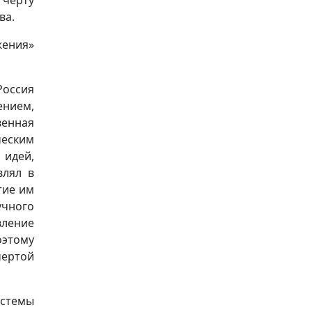
 черту
ва.
жения»
Россия
ением,
венная
ческим
 идей,
влял в
тие им
учного
ление
этому
чертой
истемы