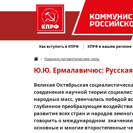
КОММУНИС
РОССИЙСК
Как вступить в КПРФ
КПРФ в вашем регионе
Народно-патриотические силы
Ю.Ю. Ермалавичюс: Русска
Великая Октябрьская социалистическа
соединение научной теории социали
народных масс, увенчалась победой 
глубинное преобразующее воздействие
развитие всех стран и народов земно
говорить о международном значении р
основные и многие второстепенные 