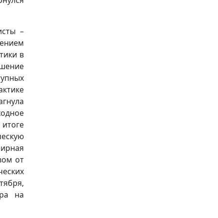
рнулся
исты –
ением
тики в
ушение
тупных
актике
агнула
ходное
 итоге
ческую
мирная
вом от
ческих
ября,
ра на