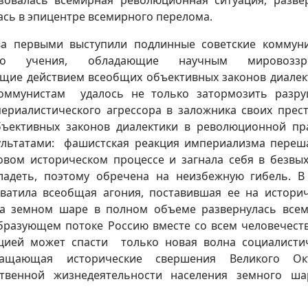
зовалась всемирная революционная ситуация, разве
ась в эпицентре всемирного перелома.
ва первыми выступили подлинные советские коммун
ского учения, обладающие научным мировоззр
ющие действием всеобщих объективных законов диалек
коммунистам удалось не только затормозить разр
периалистического агрессора в заложника своих прес
ъективных законов диалектики в революционной пр
ультатами: фашистская реакция империализма переш
вом историческом процессе и загнала себя в безвы
адеть, поэтому обречена на неизбежную гибель. В
ватила всеобщая агония, поставившая ее на истори
На земном шаре в полном объеме развернулась все
образующем потоке Россию вместе со всем человечест
цией может спасти только новая волна социалисти
щающая исторические свершения Великого Окт
твенной жизнедеятельности населения земного ша