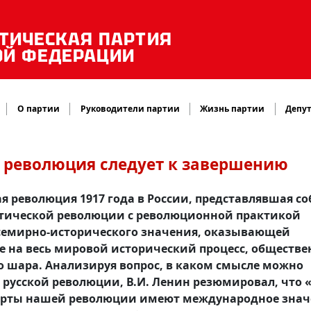
ТИЧЕСКАЯ ПАРТИЯ
ОЙ ФЕДЕРАЦИИ
О партии
Руководители партии
Жизнь партии
Депут
я революция следует к завершению
я революция 1917 года в России, представлявшая с
стической революции с революционной практикой
всемирно-исторического значения, оказывающей
 на весь мировой исторический процесс, обществе
го шара. Анализируя вопрос, в каком смысле можно
усской революции, В.И. Ленин резюмировал, что «
черты нашей революции имеют международное зна