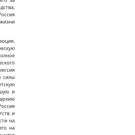
его за
дства,
Россия
 жизни
люция,
ческую
полное
ского
ессия
е силы
етскую
йшую и
гархию
Россия
тств и
сти на
его на