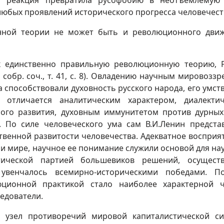
я реакция превратила русофобию в неотъемлемую
юбых проявлений исторического прогресса человечест
онной теории не может быть и революционного дви
ак единственно правильную революционную теорию, 
собр. соч., т. 41, с. 8). Овладению научным мировоззр
способствовали духовность русского народа, его умст
 отличается аналитическим характером, диалекти
ого развития, духовным иммунитетом против дурных
 По силе человеческого ума сам В.И.Ленин предста
твенной развитости человечества. Адекватное восприя
 и мире, научное ее понимание служили основой для на
ической партией большевиков решений, осуществ
увенчалось всемирно-историческими победами. По
ционной практикой стало наиболее характерной 
едователи.
й узел противоречий мировой капиталистической с