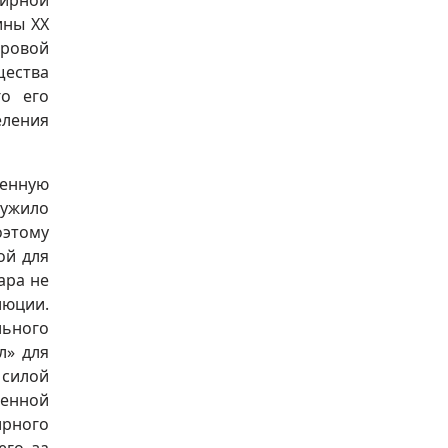
ирной
ины ХХ
ировой
щества
го его
еления
енную
лужило
этому
ой для
ара не
юции.
ьного
л» для
 силой
венной
ирного