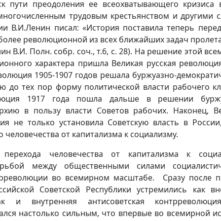
ск пути преодоления ее всеохватывающего кризиса
 многочисленным трудовым крестьянством и другими 
ии В.И.Ленин писал: «История поставила теперь пере
иболее революционной из всех ближайших задач пролет
 В.И. Полн. собр. соч., т.6, с. 28). На решение этой вс
ионного характера пришла Великая русская революция
волюция 1905-1907 годов решала буржуазно-демократи
ю до тех пор форму политической власти рабочего кл
олюция 1917 года пошла дальше в решении буржу
рхию в пользу власти Советов рабочих. Наконец, В
ия не только установила Советскую власть в России
 человечества от капитализма к социализму.
 перехода человечества от капитализма к социа
борьбой между общественными силами социалистич
трреволюции во всемирном масштабе. Сразу после 
ссийской Советской Республики устремились как в
так и внутренняя антисоветская контрреволюци
ался настолько сильным, что впервые во всемирной и