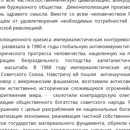
о всю частнособственническую цивилизацию, влекущ
ие буржуазного общества. Демонополизация произво
ь здравого смысла. Вместе со всем человечеством 
ющем от удовлетворения необходимых потребностей
еской революцией.
волюционного кризиса империалистическая контррево
 развязала в 1980-е годы глобальную антикоммунисти
орического прогресса человечества, нацеленную на 
ацию безраздельного господства капиталистиче
 масштабе. В 1988 году империалистическая агр
 Советского Союза. Навстречу ей пошли антинаучны
овор с американским фашизмом, возглавили антисов
или естественно исторически сложившуюся огромне
притяжения мира, - сколотили компрадорскую оли
иации общественного богатства советского народа. 
рушению с целью разграбления ее национальных бога
ватизация экономики, реанимация частной собственно
кое государство материального фундамента, обрекли 