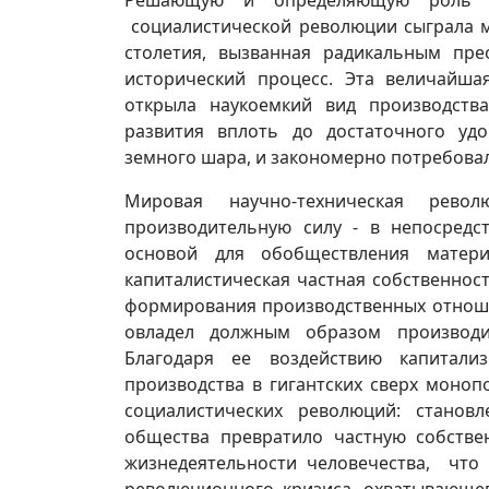
Решающую и определяющую роль в
социалистической революции сыграла м
столетия, вызванная радикальным пр
исторический процесс. Эта величайш
открыла наукоемкий вид производств
развития вплоть до достаточного удо
земного шара, и закономерно потребова
Мировая научно-техническая рев
производительную силу - в непосредс
основой для обобществления матери
капиталистическая частная собственнос
формирования производственных отноше
овладел должным образом производи
Благодаря ее воздействию капитали
производства в гигантских сверх моноп
социалистических революций: станов
общества превратило частную собстве
жизнедеятельности человечества, что 