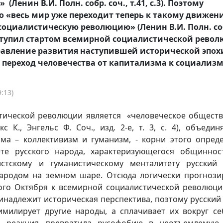
(Ленин В.И. Полн. собр. соч., т.41, с.3). Поэтому
о «весь мир уже переходит теперь к такому движен
оциалистическую революцию» (Ленин В.И. Полн. со
 выступил стартом всемирной социалистической рево
равление развития наступившей исторической эпох
переход человечества от капитализма к социализм
:13)
тической революции является «человеческое обществ
 К., Энгельс Ф. Соч., изд. 2-е, т. 3, с. 4), объеди
а – коллективизм и гуманизм, - корни этого опред
ете русского народа, характеризующегося общинно
истскому и гуманистическому менталитету русский
ародом на земном шаре. Отсюда логически прогнози
ого Октября к всемирной социалистической революци
инадлежит историческая перспектива, поэтому русский
имилирует другие народы, а сплачивает их вокруг се