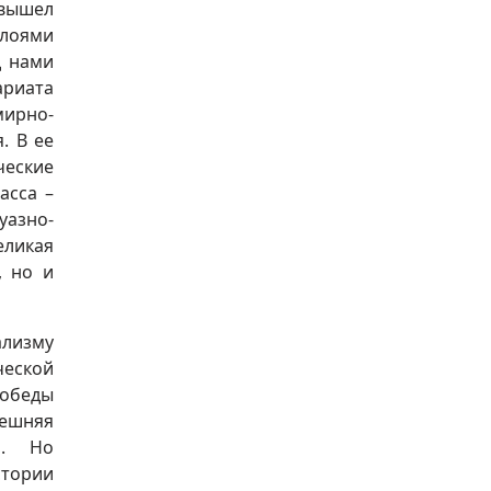
 вышел
слоями
д нами
ариата
емирно-
. В ее
ческие
асса –
азно-
еликая
, но и
лизму
еской
победы
нешняя
я. Но
стории