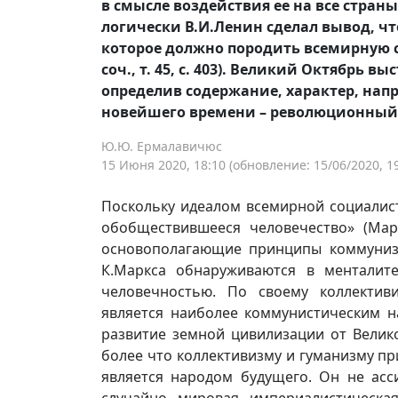
в смысле воздействия ее на все страны» 
логически В.И.Ленин сделал вывод, чт
которое должно породить всемирную с
соч., т. 45, с. 403). Великий Октябрь
определив содержание, характер, нап
новейшего времени – революционный 
Ю.Ю. Ермалавичюс
15 Июня 2020, 18:10
(обновление: 15/06/2020, 19
Поскольку идеалом всемирной социалис
обобществившееся человечество» (Маркс
основополагающие принципы коммунизм
К.Маркса обнаруживаются в менталит
человечностью. По своему коллектив
является наиболее коммунистическим н
развитие земной цивилизации от Велик
более что коллективизму и гуманизму пр
является народом будущего. Он не асс