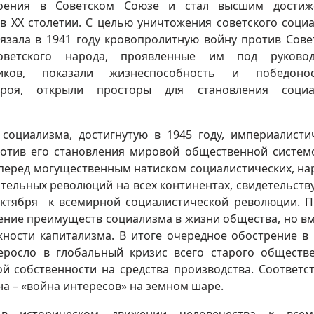
роения в Советском Союзе и стал высшим достиж
в ХХ столетии. С целью уничтожения советского соци
язала в 1941 году кровопролитную войну против Сове
ветского народа, проявленные им под руковод
иков, показали жизнеспособность и победонос
строя, открыли просторы для становления социа
 социализма, достигнутую в 1945 году, империалисти
ротив его становления мировой общественной систем
 перед могущественным натиском социалистических, на
тельных революций на всех континентах, свидетельст
Октября к всемирной социалистической революции. П
ение преимуществ социализма в жизни общества, но вм
ности капитализма. В итоге очередное обострение в 
еросло в глобальный кризис всего старого обществ
ой собственности на средства производства. Соответс
а – «война интересов» на земном шаре.