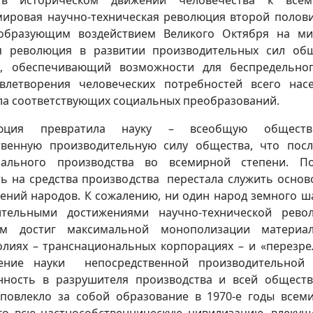
 историческом движении человечества к всем
ировая научно-техническая революция второй полов
еобразующим воздействием Великого Октября на м
ая революция в развитии производительных сил об
а, обеспечивающий возможности для беспредельно
влетворения человеческих потребностей всего нас
ла соответствующих социальных преобразований.
олюция превратила науку – всеобщую обществ
твенную производительную силу общества, что пос
ального производства во всемирной степени. По
ть на средства производства перестала служить основ
ний народов. К сожалению, ни один народ земного ш
тельными достижениями научно-технической револ
зм достиг максимальной монополизации материал
олиях – транснациональных корпорациях – и «перезре
ление науки непосредственной производительной
нность в разрушителя производства и всей общест
повлекло за собой образование в 1970-е годы всем