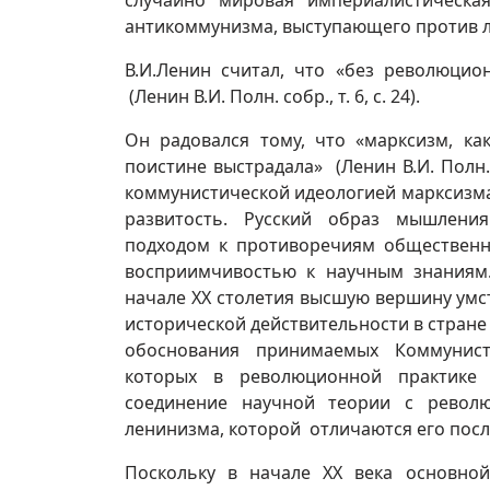
случайно мировая империалистическа
антикоммунизма, выступающего против л
В.И.Ленин считал, что «без революци
(Ленин В.И. Полн. собр., т. 6, с. 24).
Он радовался тому, что «марксизм, к
поистине выстрадала» (Ленин В.И. Полн. 
коммунистической идеологией марксизма 
развитость. Русский образ мышления
подходом к противоречиям общественн
восприимчивостью к научным знаниям.
начале ХХ столетия высшую вершину умс
исторической действительности в стране
обоснования принимаемых Коммунист
которых в революционной практике 
соединение научной теории с револю
ленинизма, которой отличаются его посл
Поскольку в начале ХХ века основно