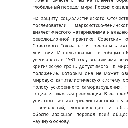
гибель. Вместе с тем на планете обра
глобальный передел мира. Россия оказал
На защиту социалистического Отечест
последователи марксистско-ленин
диалектического материализма и владе
революционной практике. Советским 
Советского Союза, но и превратить им
действий. Использование всеобщих об
увенчалось в 1991 году значимыми рез
критическую грань допустимого в миро
положение, которым она не может овл
мировую капиталистическую систему ох
полосу ускоренного саморазрушения. 
социалистическая революция. В ее пре
уничтожения империалистической реак
революций, дополняющая и обога
обеспечивающая перевод всей общес
научную основу.