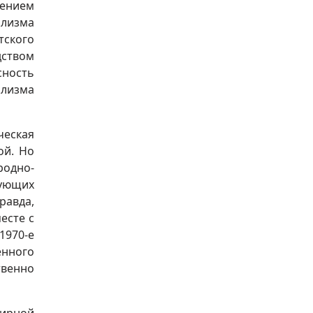
ением
ализма
тского
ством
ность
лизма
ческая
ой. Но
родно-
вующих
равда,
есте с
1970-е
енного
твенно