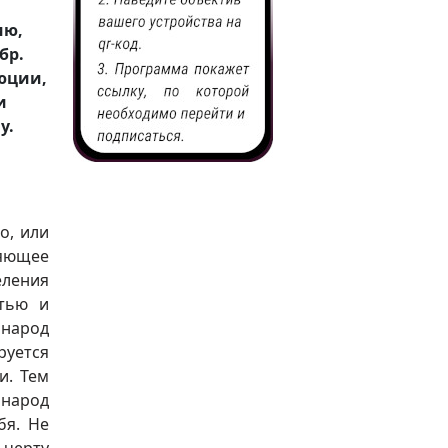
ию,
бр.
люции,
и
у.
о, или
няющее
еления
стью и
 народ
руется
и. Тем
 народ
бя. Не