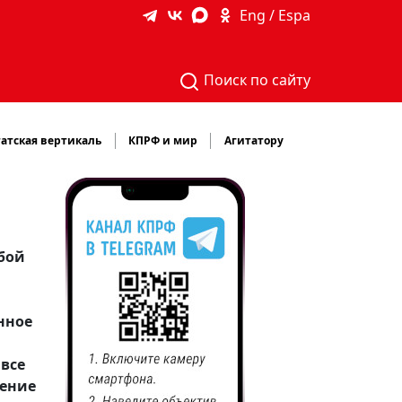
Eng / Espa
Поиск по сайту
атская вертикаль
КПРФ и мир
Агитатору
обой
нное
все
чение