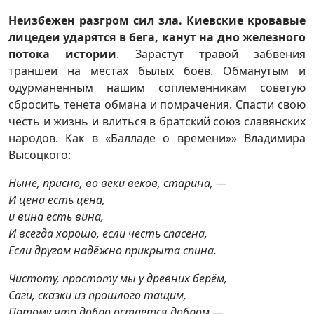
Неизбежен разгром сил зла. Киевские кровавые
лицедеи ударятся в бега, канут на дно железного
потока истории
. Зарастут травой забвения
траншеи на местах былых боёв. Обманутым и
одурманенным нашим соплеменникам советую
сбросить тенета обмана и помрачения. Спасти свою
честь и жизнь и влиться в братский союз славянских
народов. Как в «Балладе о времени»» Владимира
Высоцкого:
Ныне, присно, во веки веков, старина, —
И цена есть цена,
и вина есть вина,
И всегда хорошо, если честь спасена,
Если другом надёжно прикрыта спина.
Чистоту, простоту мы у древних берём,
Саги, сказки из прошлого тащим,
Потому что добро остаётся добром —