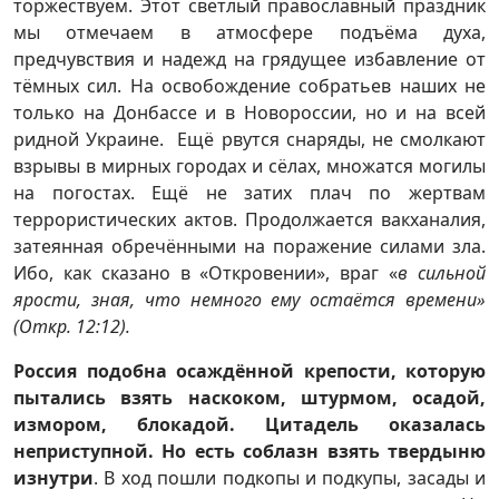
торжествуем. Этот светлый православный праздник
мы отмечаем в атмосфере подъёма духа,
предчувствия и надежд на грядущее избавление от
тёмных сил. На освобождение собратьев наших не
только на Донбассе и в Новороссии, но и на всей
ридной Украине. Ещё рвутся снаряды, не смолкают
взрывы в мирных городах и сёлах, множатся могилы
на погостах. Ещё не затих плач по жертвам
террористических актов. Продолжается вакханалия,
затеянная обречёнными на поражение силами зла.
Ибо, как сказано в «Откровении», враг «
в сильной
ярости, зная, что немного ему остаётся времени»
(Откр. 12:12).
Россия подобна осаждённой крепости, которую
пытались взять наскоком, штурмом, осадой,
измором, блокадой. Цитадель оказалась
неприступной. Но есть соблазн взять твердыню
изнутри
. В ход пошли подкопы и подкупы, засады и