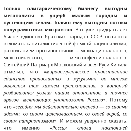
Только олигархическому бизнесу выгодны
мегаполисы в ущерб малым городам и
пустеющим селам. Только ему выгодны потоки
полуграмотных мигрантов
. Вот уже тридцать лет
былое единство братских народов СССР пытаются
взломать капиталистической фомкой национализма,
разжиганием противостояния – межнационального,
межэтнического, межконфессионального.
Святейший Патриарх Московский и всея Руси Кирилл
отметил, что «
мировоззренческое нравственное
единство православных и мусульман во многом
является тем камнем преткновения, о который
разбиваются усилия наших оппонентов
,
а точнее
врагов, мечтающих уничтожить Россию
». Потому
что «
сегодня мы действительно впереди — со своими
идеями, со своим целеполаганием, со своей верой, со
своим патриотизмом
». И можем уверенно сказать,
что именно «
Россия стала настоящей