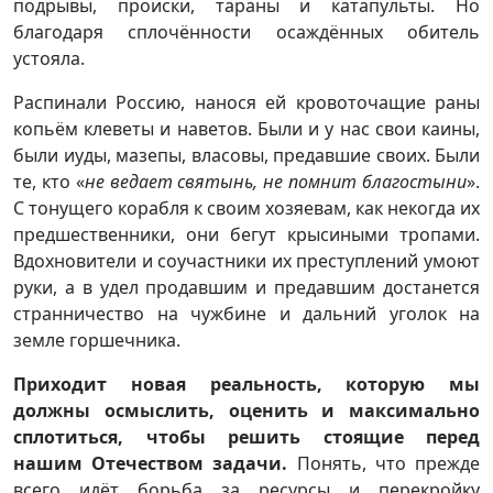
подрывы, происки, тараны и катапульты. Но
благодаря сплочённости осаждённых обитель
устояла.
Распинали Россию, нанося ей кровоточащие раны
копьём клеветы и наветов. Были и у нас свои каины,
были иуды, мазепы, власовы, предавшие своих. Были
те, кто «
не ведает святынь, не помнит благостыни
».
С тонущего корабля к своим хозяевам, как некогда их
предшественники, они бегут крысиными тропами.
Вдохновители и соучастники их преступлений умоют
руки, а в удел продавшим и предавшим достанется
странничество на чужбине и дальний уголок на
земле горшечника.
Приходит новая реальность, которую мы
должны осмыслить, оценить и максимально
сплотиться, чтобы решить стоящие перед
нашим Отечеством задачи.
Понять, что прежде
всего идёт борьба за ресурсы и перекройку