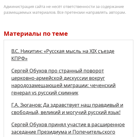
Администрация сайта не несёт ответственности за содержание
размещаемых материалов. Все претензии направлять авторам.
Материалы по теме
В.С. Никитин: «Русская мысль на XIX съезде
КПРФ»
Сергей Обухов про странный поворот
церковно-армейской дискуссии вокруг
народозамещающей миграции: чеченский
генерал vs русский схимник
Г.А. Зюганов: Да здравствует наш правдивый и
свободный, великий и могучий русский язык!
Сергей Обухов принял участие в расширенное
заседание Президиума и Попечительского