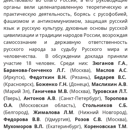
действовало во благо России, а его руководящие
органы вели целенаправленную теоретическую и
практическую деятельность, борясь с русофобией,
фашизмом и антикоммунизмом, защищая русский
язык и русскую культуру, духовные основы русской
цивилизации и традиции народов России, возрождая
самосознание и державную ответственность
русского народа за судьбу Русского мира и
человечества. В обсуждении доклада приняли
участие 18 человек. Среди них:
Зюганов Г.А
.,
Баранова-Гонченко Л.Г.
(Москва),
Маслов А.С
.
(Иркутск),
Федоткин В.Н.
(Рязань),
Бедарев В.С.
(Красноярск),
Боженко Г.Н.
(Донецк),
Маслихин А.В
.
(Марий Эл),
Ганичева М.В.
(Москва),
Туровская Л.Т.
(
Тверь),
Антонов А.В
. (Санкт-Петербург),
Торопова
О.А
. (Московская область),
Стольников С.Б.
(Белгород),
Жималова Л.М
. (Нижний Новгород),
Федорова В.В
. (Удмуртия),
Розов С.В.
(Москва),
Мухоморов В.Л.
(Екатеринбург),
Кореновская Т.М
.