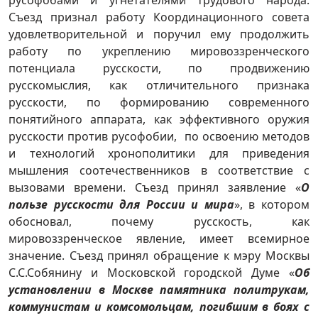
русофобами и угнетателями трудового народа.
Съезд признал работу Координационного совета
удовлетворительной и поручил ему продолжить
работу по укреплению мировоззренческого
потенциала русскости, по продвижению
русскомыслия, как отличительного признака
русскости, по формированию современного
понятийного аппарата, как эффективного оружия
русскости против русофобии, по освоению методов
и технологий хронополитики для приведения
мышления соотечественников в соответствие с
вызовами времени. Съезд принял заявление «
О
пользе русскости для России и мира
», в котором
обосновал, почему русскость, как
мировоззренческое явление, имеет всемирное
значение. Съезд принял обращение к мэру Москвы
С.С.Собянину и Московской городской Думе «
Об
установлении в Москве памятника политрукам,
коммунистам и комсомольцам, погибшим в боях с