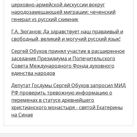
церковно-армейской дискуссии вокруг
народозамещающей миграции: чеченский
генерал vs русский схимник
Г.А. Зюганов: Да здравствует наш правдивый и
свободный, великий и могучий русский язык!
Сергей Обухов принял участие в расширенное
заседание Президиума и Попечительского
Совета Международного Фонда духовного
единства народов
Депутат Госдумы Сергей Обухов запросил МИД
РФ проверить тревожную информацию о
переменах в статусе древнейшего
христианского монастыря - святой Екатерины
на Синае