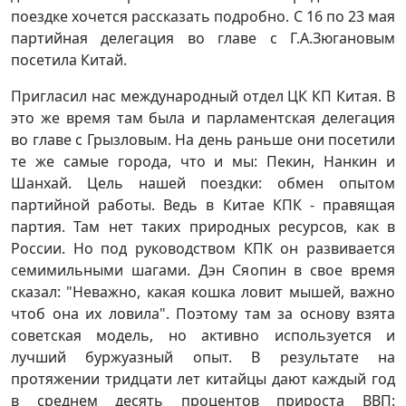
поездке хочется рассказать подробно. С 16 по 23 мая
партийная делегация во главе с Г.А.Зюгановым
посетила Китай.
Пригласил нас международный отдел ЦК КП Китая. В
это же время там была и парламентская делегация
во главе с Грызловым. На день раньше они посетили
те же самые города, что и мы: Пекин, Нанкин и
Шанхай. Цель нашей поездки: обмен опытом
партийной работы. Ведь в Китае КПК - правящая
партия. Там нет таких природных ресурсов, как в
России. Но под руководством КПК он развивается
семимильными шагами. Дэн Сяопин в свое время
сказал: "Неважно, какая кошка ловит мышей, важно
чтоб она их ловила". Поэтому там за основу взята
советская модель, но активно используется и
лучший буржуазный опыт. В результате на
протяжении тридцати лет китайцы дают каждый год
в среднем десять процентов прироста ВВП: