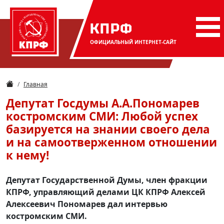
КПРФ
ОФИЦИАЛЬНЫЙ
ИНТЕРНЕТ-САЙТ
Главная
Депутат Госдумы А.А.Пономарев
костромским СМИ: Любой успех
базируется на знании своего дела
и на самоотверженном отношении
к нему!
Депутат Государственной Думы, член фракции
КПРФ, управляющий делами ЦК КПРФ Алексей
Алексеевич Пономарев дал интервью
костромским СМИ.