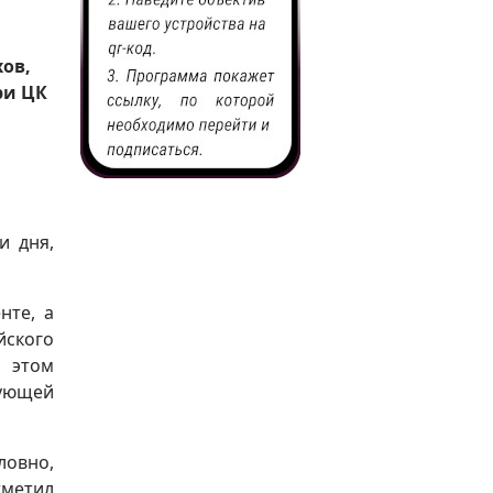
хов,
ри ЦК
и дня,
нте, а
йского
и этом
кующей
ловно,
метил