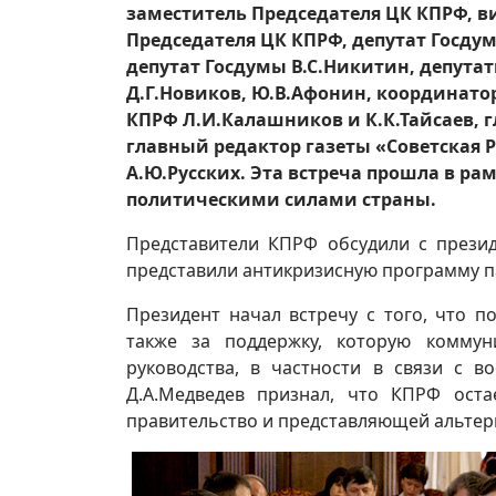
заместитель Председателя ЦК КПРФ, в
Председателя ЦК КПРФ, депутат Госду
депутат Госдумы В.С.Никитин, депутат
Д.Г.Новиков, Ю.В.Афонин, координато
КПРФ Л.И.Калашников и К.К.Тайсаев, 
главный редактор газеты «Советская 
А.Ю.Русских. Эта встреча прошла в р
политическими силами страны.
Представители КПРФ обсудили с прези
представили антикризисную программу п
Президент начал встречу с того, что 
также за поддержку, которую коммун
руководства, в частности в связи с 
Д.А.Медведев признал, что КПРФ ост
правительство и представляющей альте