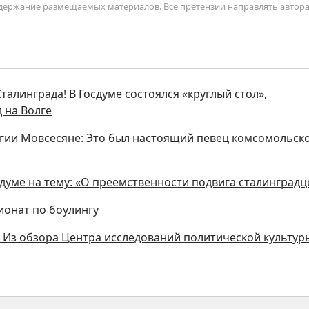
содержание размещаемых материалов. Все претензии направлять автор
талинграда! В Госдуме состоялся «круглый стол»,
 на Волге
ргии Мовсесяне: Это был настоящий певец комсомольск
сдуме на тему: «О преемственности подвига сталинградц
ионат по боулингу
. Из обзора Центра исследований политической культур