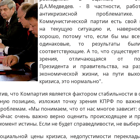
Д.А.Медведев. - В частности, раб
антикризисной проблематик
Коммунистической партии есть свой 
на текущую ситуацию и, наверное
хорошо, потому что, если бы мы вс
одинаковые, то результаты бы
соответствующие. А то, что существует
зрения, отличающаяся от по
Президента и правительства, на ра
экономической жизни, на пути вых
кризиса, это нормально".
тив, что Компартия является фактором стабильности в 
ивную позицию, изложил точку зрения КПРФ по важ
облемам. «Мы понимаем, что от нас многое зависит: 
- Сейчас очень важно верно оценить происходящее и п
омент истины. Если не будет справедливости, не выбер
оциальной цены кризиса, недопустимости переклад