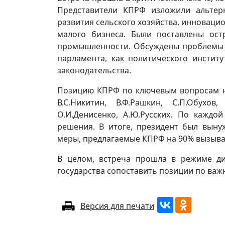
Представители КПРФ изложили альте
развития сельского хозяйства, инноваци
малого бизнеса. Были поставлены ост
промышленности. Обсуждены проблемы 
парламента, как политического инстит
законодательства.
Позицию КПРФ по ключевым вопросам на 
В.С.Никитин, В.Ф.Рашкин, С.П.Обухов,
О.И.Денисенко, А.Ю.Русских. По кажд
решения. В итоге, президент был выну
меры, предлагаемые КПРФ на 90% вызываю
В целом, встреча прошла в режиме ди
государства сопоставить позиции по ва
Версия для печати