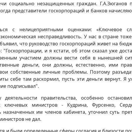
ечи социально незащищенных граждан. Г.А.Зюганов 
огда представители госкорпораций и банков начисляю
ться с нелицеприятными оценками: «Ключевое сл
экономическая несправедливость. У нас в стране тоже
объявил, что руководство госкорпораций живет на бюд
: "Госкорпорации, и я кстати, об этом сказал уже дост
твенным участием должны вести себя в нынешней си
твенные деньги, они должны, естественно, ими пра
свои собственные личные проблемы. Поэтому разъеда
титы себе там раскормил, пусть эти деньги вернут. Я у
ние подписывал".
ку деятельности правительства, особенно останови
х ключевых министров - Кудрина, Фурсенко, Серд
ь назначенных им членов кабинета, уточнил суть пре
министров не дал.
тя и были определенные сферы согласия и близости по