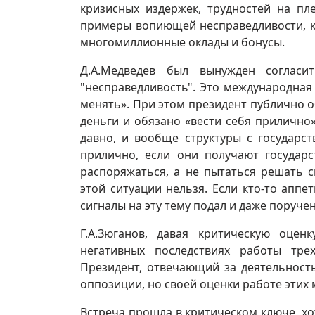
кризисных издержек, трудностей на пл
примеры вопиющей несправедливости, к
многомиллионные оклады и бонусы.
Д.А.Медведев был вынужден согласи
"несправедливость". Это международная 
менять». При этом президент публично 
деньги и обязано «вести себя прилично»
давно, и вообще структуры с государс
прилично, если они получают государс
распоряжаться, а не пытаться решать 
этой ситуации нельзя. Если кто-то аппе
сигналы на эту тему подал и даже поруче
Г.А.Зюганов, давая критическую оцен
негативных последствиях работы тре
Президент, отвечающий за деятельност
оппозиции, но своей оценки работе этих 
Встреча прошла в критическом ключе, хо