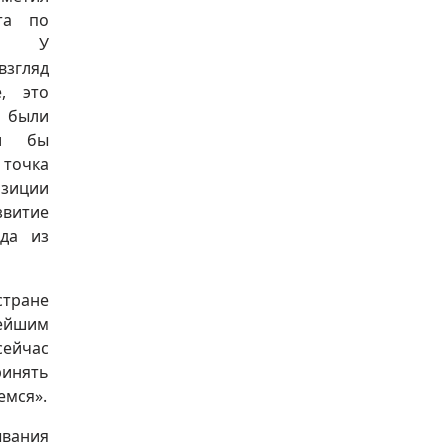
ота по
е. У
взгляд
, это
е были
ли бы
 точка
зиции
звитие
ода из
стране
нейшим
сейчас
ринять
емся».
ывания