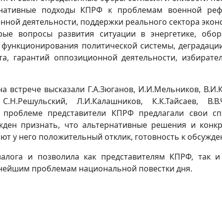
рнативные подходы КПРФ к проблемам военной реф
онной деятельности, поддержки реального сектора экон
рые вопросы развития ситуации в энергетике, обо
функционирования политической системы, деградаци
ута, гарантий оппозиционной деятельности, избирате
встрече высказали Г.А.Зюганов, И.И.Мельников, В.И.
 С.Н.Решульский, Л.И.Калашников, К.К.Тайсаев, В.В.
ой проблеме представители КПРФ предлагали свои с
жден признать, что альтернативные решения и конк
т у него положительный отклик, готовность к обсужде
алога и позволила как представителям КПРФ, так и
жнейшим проблемам национальной повестки дня.