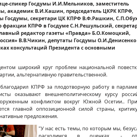
ице-спикер Госдумы И.И.Мельников, заместитель
мы, академик В.И.Кашин, председатель ЦКРК КПРФ,
ы Госдумы, секретари ЦК КПРФ В.Ф.Рашкин, С.П.Обу
р фракции КПРФ в Госдуме С.Н.Решульский, секрета
главный редактор газеты «Правда» Б.О.Комоцкий,
Россия» В.В.Чикин, депутаты Госдумы О.И.Денисенко
амках консультаций Президента с основными
дентом широкий круг проблем национальной повестк
артии, альтернативную правительственной.
поблагодарил КПРФ за плодотворную работу в парламе
исты оказывают внешнеполитическому курсу росси
вооруженным конфликтом вокруг Южной Осетии.. Пр
ается главной оппозиционной силой страны, крити
рнативные предложения.
"У нас есть темы, по которым мы, безус
расходимся в оценках, - от