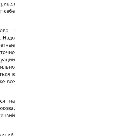
привел
т себе
ово -
. Надо
жетные
аточно
туации
вильно
ться в
же все
лся на
юкова.
тензий
зиций.