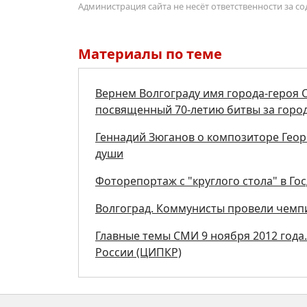
Администрация сайта не несёт ответственности за 
Материалы по теме
Вернем Волгограду имя города-героя С
посвященный 70-летию битвы за город
Геннадий Зюганов о композиторе Гео
души
Фоторепортаж с "круглого стола" в Го
Волгоград. Коммунисты провели чемп
Главные темы СМИ 9 ноября 2012 года
России (ЦИПКР)