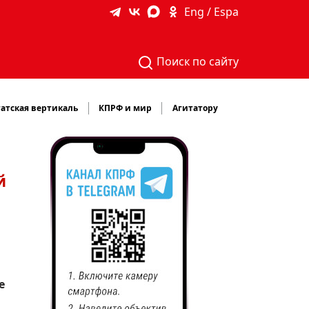
Eng / Espa
Поиск по сайту
атская вертикаль
КПРФ и мир
Агитатору
й
е