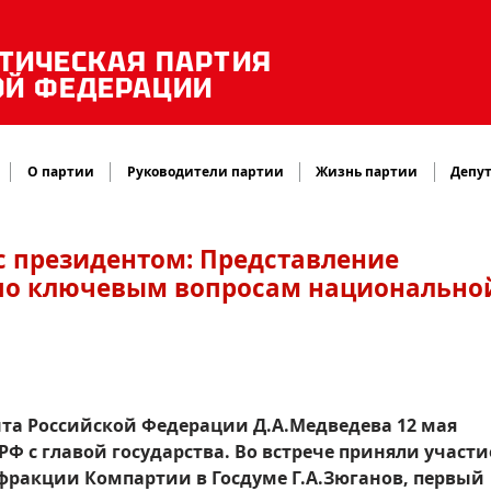
ТИЧЕСКАЯ ПАРТИЯ
ОЙ ФЕДЕРАЦИИ
О партии
Руководители партии
Жизнь партии
Депут
с президентом: Представление
по ключевым вопросам национально
та Российской Федерации Д.А.Медведева 12 мая
РФ с главой государства. Во встрече приняли участи
фракции Компартии в Госдуме Г.А.Зюганов, первый