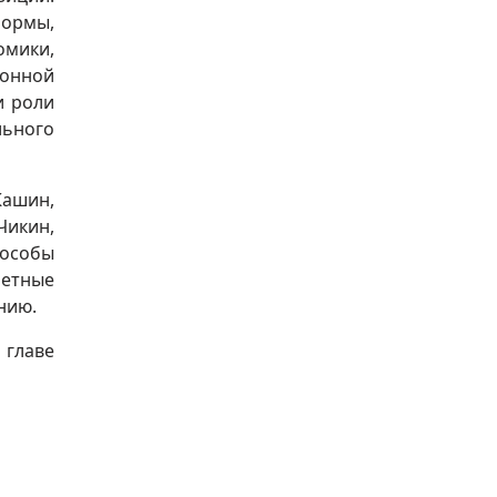
ормы,
омики,
ронной
и роли
льного
Кашин,
Чикин,
пособы
ретные
нию.
 главе