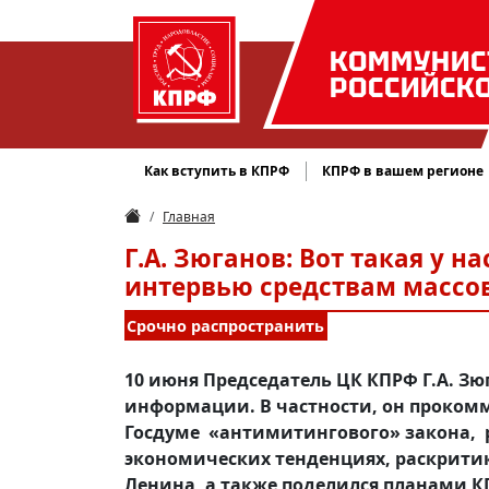
КОММУНИС
РОССИЙСК
Как вступить в КПРФ
КПРФ в вашем регионе
Главная
Г.А. Зюганов: Вот такая у н
интервью средствам масс
Срочно распространить
10 июня Председатель ЦК КПРФ Г.А. З
информации. В частности, он проком
Госдуме «антимитингового» закона, 
экономических тенденциях, раскрити
Ленина, а также поделился планами 