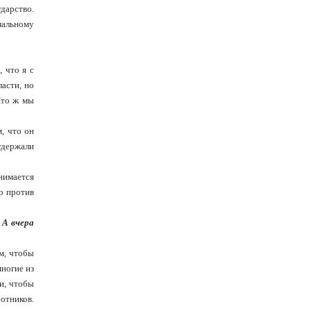
дарство.
рмальному
, что я с
асти, но
 Что ж мы
м, что он
удержали
инимается
о против
 А вчера
м, чтобы
многие из
и, чтобы
ботников.