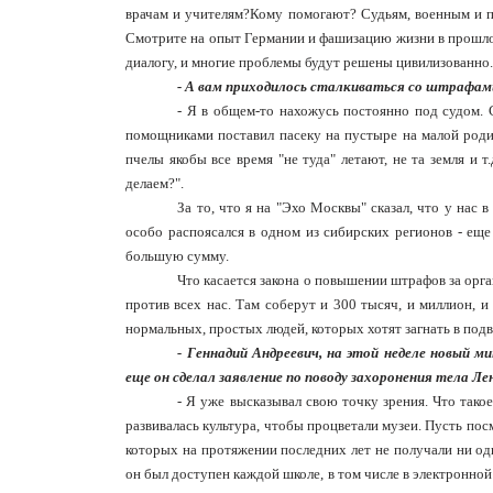
врачам и учителям?Кому помогают? Судьям, военным и по
Смотрите на опыт Германии и фашизацию жизни в прошлом 
диалогу, и многие проблемы будут решены цивилизованно.
- А вам приходилось сталкиваться со штрафам
- Я в общем-то нахожусь постоянно под судом. С
помощниками поставил пасеку на пустыре на малой родин
пчелы якобы все время "не туда" летают, не та земля и 
делаем?".
За то, что я на "Эхо Москвы" сказал, что у нас 
особо распоясался в одном из сибирских регионов - еще
большую сумму.
Что касается закона о повышении штрафов за орг
против всех нас. Там соберут и 300 тысяч, и миллион,
нормальных, простых людей, которых хотят загнать в подв
- Геннадий Андреевич, на этой неделе новый 
еще он сделал заявление по поводу захоронения тела Л
- Я уже высказывал свою точку зрения. Что тако
развивалась культура, чтобы процветали музеи. Пусть пос
которых на протяжении последних лет не получали ни од
он был доступен каждой школе, в том числе в электронной 