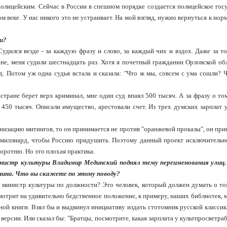
лицейским. Сейчас в России в спешном порядке создается полицейское госу
веке. У нас никого это не устраивает. На мой взгляд, нужно вернуться к но
и?
удился везде - за каждую фразу и слово, за каждый чих и вздох. Даже за то
е, меня судили шестнадцать раз. Хотя я почетный гражданин Орловской обл
т.д. Потом уж одна судья встала и сказала: "Что ж мы, совсем с ума сошли?
в стране берет верх криминал, мне один суд впаял 500 тысяч. А за фразу о то
 450 тысяч. Описали имущество, арестовали счет. Из трех думских зарплат 
анизацию митингов, то он принимается не против "оранжевой проказы", он пр
 и миллиард, чтобы Россию придушить. Поэтому данный проект исключительн
оротню. Но это плохая практика.
министр культуры Владимир Мединский поднял тему переименования улиц.
енина. Что вы скажете по этому поводу?
е министр культуры по должности? Это человек, который должен думать о то
мотрит на удивительно бедственное положение, к примеру, наших библиотек, 
ной книги. Взял бы и выдвинул инициативу издать стотомник русской классик
версии. Или сказал бы: "Братцы, посмотрите, какая зарплата у культпросветра