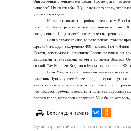
Они же концы с концами еле сводят. Посмотрите, что дел
наше все". Или заявил бы: "Ну, нельзя же терпеть, чтобы
умирают в нищете.
Но он все носится с гробокопательством. Вообще
Романова. Посмотрел бы на историю повнимательнее. Кто
воскресенье...
Предлагает безответственные решения.
Если в стране кризис, то надо решать главные пр
Красной площади захоронено 400 человек. Там и Ленин, 
Кстати, легитимность нынешняя Россия получила из де
маршалами и генералами, которые во время Великой От
сворой. Там Королев, Келдыш и Курчатов - три гения XX в
Если Мединский нормальный человек - пусть зай
памятник Пушкину (тем более, теперь подписан указ о п
культуры и светоч русского языка весь увешан иностранны
что касается гробокопательства и попыток спровоциров
провокаторов, мерзавцев и подлецов. Мне бы не хотелось,
Версия для печати
Администрация сайта не несёт ответственности за 