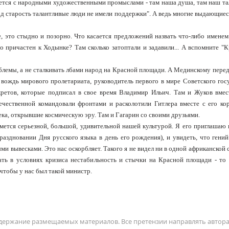
ается с народными художественными промыслами - там наша душа, там наш тал
 под старость талантливые люди не имели поддержки". А ведь многие выдающие
, это стыдно и позорно. Что касается предложений назвать что-либо именем
 причастен к Ходынке? Там сколько затоптали и задавили... А вспомните "К
облемы, а не сталкивать лбами народ на Красной площади. А Мединскому перед
вождь мирового пролетариата, руководитель первого в мире Советского госу
кретов, которые подписал в свое время Владимир Ильич. Там и Жуков вмес
ечественной командовали фронтами и расколотили Гитлера вместе с его ко
ека, открывшие космическую эру. Там и Гагарин со своими друзьями.
мется серьезной, большой, удивительной нашей культурой. Я его приглашаю 
раздновании Дня русского языка в день его рождения), и увидеть, что гений
ми вывесками. Это нас оскорбляет. Такого я не видел ни в одной африканской 
ать в условиях кризиса нестабильность и стычки на Красной площади - то 
 чтобы у нас был такой министр.
содержание размещаемых материалов. Все претензии направлять автор