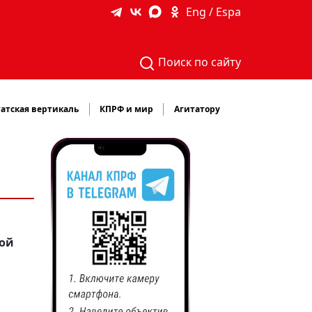
Eng / Espa
Поиск по сайту
атская вертикаль
КПРФ и мир
Агитатору
вой