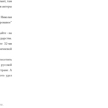
ант, там
ся актеры
 Николая
ровавое"
айте - на
дарства.
те 32-мя
ричневой
посетить
 русской
стране. А
это удел
ам.