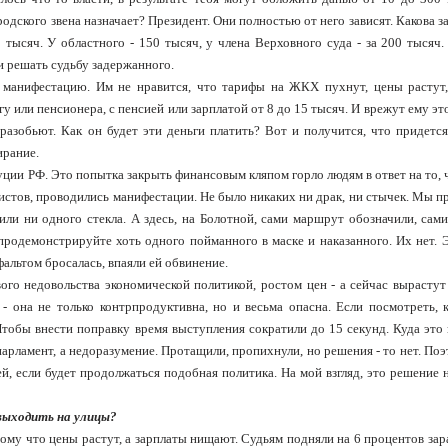
родского звена назначает? Президент. Они полностью от него зависят. Какова з
 тысяч. У областного - 150 тысяч, у члена Верховного суда - за 200 тысяч.
 и решать судьбу задержанного.
 манифестацию. Им не нравится, что тарифы на ЖКХ пухнут, цены растут,
гу или пенсионера, с пенсией или зарплатой от 8 до 15 тысяч. И врежут ему э
 разобьют. Как он будет эти деньги платить? Вот и получится, что придется
ирание.
уции РФ. Это попытка закрыть финансовым кляпом горло людям в ответ на то, 
нистов, проводились манифестации. Не было никаких ни драк, ни стычек. Мы 
или ни одного стекла. А здесь, на Болотной, сами маршрут обозначили, сами
 продемонстрируйте хоть одного пойманного в маске и наказанного. Их нет. 
альтом бросалась, впаяли ей обвинение.
го недовольства экономической политикой, ростом цен - а сейчас вырастут
 - она не только контрпродуктивна, но и весьма опасна. Если посмотреть, к
Чтобы внести поправку время выступления сократили до 15 секунд. Куда это 
 парламент, а недоразумение. Протащили, пропихнули, но решения - то нет. По
й, если будет продолжаться подобная политика. На мой взгляд, это решение 
выходить на улицы?
ому что цены растут, а зарплаты нищают. Судьям подняли на 6 процентов зар