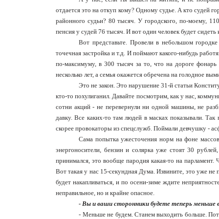
отдается это на откуп кому? Одному судье. А кто судей го
районного судьи? 80 тысяч. У городского, по-моему, 110
пенсия у судей 76 тысяч. И вот один человек будет сидеть
Вот представьте. Провели в небольшом городке
точечная застройка и т.д. И поймают какого-нибудь работя
по-максимуму, в 300 тысяч за то, что на дороге фонарь
несколько лет, а семья окажется обречена на голодное вым
Это не закон. Это нарушение 31-й статьи Констит
кто-то похулиганил. Давайте посмотрим, как у нас, комму
сотни акций - не перевернули ни одной машины, не разб
давку. Все каких-то там людей в масках показывали. Так
скорее провокаторы из спецслужб. Поймали девчушку - асф
Сама попытка ужесточения норм на фоне массово
энергоносители, бензин и солярка уже стоят 30 рублей,
принимался, это вообще пародия какая-то на парламент. 
Вот такая у нас 15-секундная Дума. Извините, это уже не
будет накапливаться, и по осени-зиме ждите неприятносте
неправильное, но и крайне опасное.
- Вы и ваши сторонники будете теперь меньше 
- Меньше не будем. Станем выходить больше. Пот