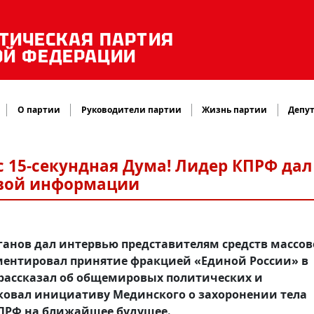
ТИЧЕСКАЯ ПАРТИЯ
ОЙ ФЕДЕРАЦИИ
О партии
Руководители партии
Жизнь партии
Депут
ас 15-секундная Дума! Лидер КПРФ дал
овой информации
юганов дал интервью представителям средств массо
ментировал принятие фракцией «Единой России» в
рассказал об общемировых политических и
ковал инициативу Мединского о захоронении тела
КПРФ на ближайшее будущее.