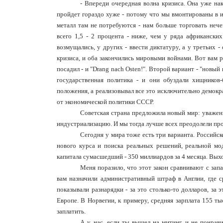
- Впереди очередная волна кризиса. Она уже на
пройдет гораздо хуже - потому что мы вмонтированы в и
металл там не потребуются - нам больше торговать неч
всего 1,5 - 2 процента - ниже, чем у ряда африкански
возмущались, у других - ввести диктатуру, а у третьих 
кризиса, и оба закончились мировыми войнами. Вот вам 
посадил - и "Drang nach Osten!". Второй вариант - "новый
государственная политика - и они обуздали хищников-
положения, а реализовывал все это исключительно демокр
от экономической политики СССР.
Советская страна предложила новый мир: уважен
индустриализацию. И мы тогда лучше всех преодолели пр
Сегодня у мира тоже есть три варианта. Российс
нового курса и поиска реальных решений, реальной мо
капитала сумасшедший - 350 миллиардов за 4 месяца. Вых
Меня поразило, что этот закон сравнивают с запа
вам назначили административный штраф в Англии, где с
показывали разнарядки - за это столько-то долларов, за э
Европе. В Норвегии, к примеру, средняя зарплата 155 т
заплатить.
А у нас, если ты вышел на митинг, и не понрави