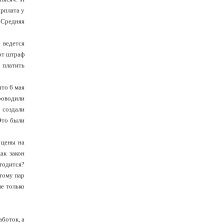
арплата у
 Средняя
 ведется
тот штраф
 платить
что 6 мая
проводили
 создали
Это были
 цены на
ак закон
годится?
этому пар
не только
аботок, а