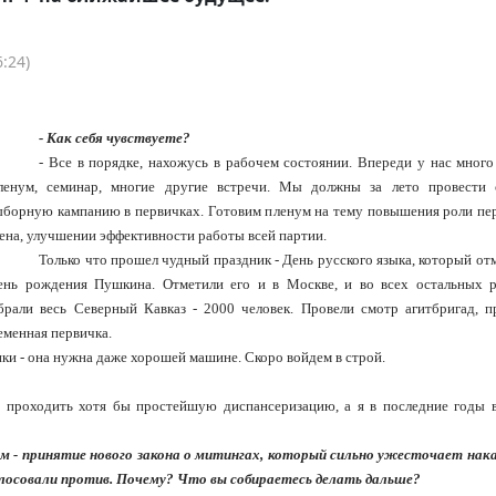
:24)
- Как себя чувствуете?
- Все в порядке, нахожусь в рабочем состоянии. Впереди у нас много
ленум, семинар, многие другие встречи. Мы должны за лето провести 
ыборную кампанию в первичках. Готовим пленум на тему повышения роли пе
вена, улучшении эффективности работы всей партии.
Только что прошел чудный праздник - День русского языка, который от
ень рождения Пушкина. Отметили его и в Москве, и во всех остальных р
рали весь Северный Кавказ - 2000 человек. Провели смотр агитбригад, п
еменная первичка.
ики - она нужна даже хорошей машине. Скоро войдем в строй.
 проходить хотя бы простейшую диспансеризацию, а я в последние годы в
ем - принятие нового закона о митингах, который сильно ужесточает нака
голосовали против. Почему? Что вы собираетесь делать дальше?