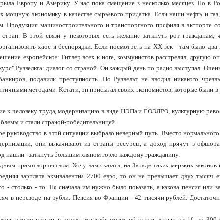
крыла Европу и Америку. У нас пока смещение в несколько месяцев. Но в Ро
х мощную экономику в качестве сырьевого придатка. Если наши нефть и газ,
ем. Продукция машиностроительного и транспортного профиля в экспорте со
х стран. В этой связи у некоторых есть желание заткнуть рот гражданам, 
- организовать хаос и беспорядки. Если посмотреть на XX век - там было дв
решение европейское: Гитлер всех к ноге, коммунистов расстрелял, другую о
 курс" Рузвельта: диалог со страной. Он каждый день по радио выступал. Очен
банкиров, подавили преступность. Но Рузвельт не вводил никакого чрезв
атичными методами. Кстати, он присылал своих экономистов, которые были в 
ие к человеку труда, модернизацию в виде НЭПа и ГОЭЛРО, культурную рев
облемы и стали страной-победительницей.
кое руководство в этой ситуации выбрало неверный путь. Вместо нормального
дернизации, они выкачивают из страны ресурсы, а доход прячут в офшора
од нашли - заткнуть большим кляпом горло каждому гражданину.
дным правотворчеством. Хочу вам сказать, на Западе таких мерзких законов 
редняя зарплата эквивалентна 2700 евро, то он не превышает двух тысяч е
то - столько - то. Но сначала им нужно было показать, а какова пенсия или з
ысяч в переводе на рубли. Пенсия во Франции - 42 тысячи рублей. Достаточн
лось что-то власти, в результате тебя могут обложить данью от 10 до 300 