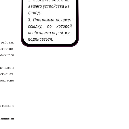
 работы:
отчетно-
рвичного
мечался в
егионах.
рекрасно
 связи с
зание за