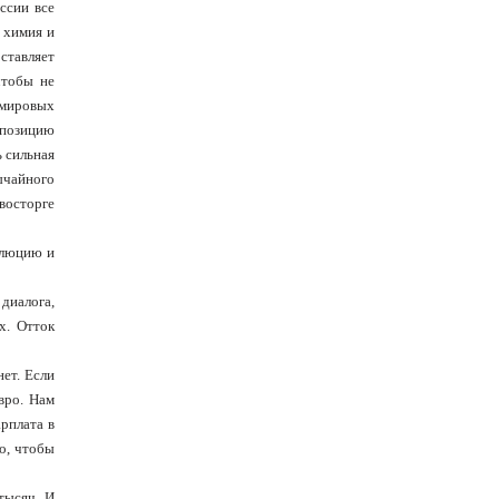
ссии все
 химия и
ставляет
чтобы не
а мировых
ппозицию
ь сильная
ычайного
восторге
олюцию и
 диалога,
х. Отток
нет. Если
вро. Нам
арплата в
о, чтобы
тысяч. И