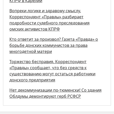
КПРФ в Карелии
Вопреки логике и здравому смыслу.
Корреспондент «Правды» разбирает
подробности судебного преследования
омских активистов КПРФ
Кто ответит за произвол? Газета «Правда» о
борьбе донских коммунистов за права
многодетной матери
Торжество бесправия. Корреспондент
«Правды» сообщает, что без средств к
существованию могут остаться работники
донского предприятия
Нет декоммунизации по-тюменски! Со здания
Облдумы демонтируют герб РСФСР