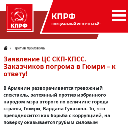
КПРФ
ОФИЦИАЛЬНЫЙ
ИНТЕРНЕТ-САЙТ
Против произвола
Заявление ЦС СКП-КПСС.
Заказчиков погрома в Гюмри – к
ответу!
В Армении разворачивается тревожный
спектакль, затеянный против избранного
народом мэра второго по величине города
страны, Гюмри, Вардана Гукасяна. То, что
преподносится как борьба с коррупцией, на
поверку оказывается грубым силовым