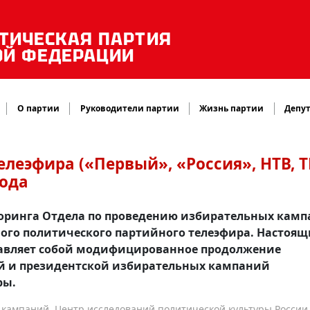
ТИЧЕСКАЯ ПАРТИЯ
ОЙ ФЕДЕРАЦИИ
О партии
Руководители партии
Жизнь партии
Депут
леэфира («Первый», «Россия», НТВ, 
года
оринга Отдела по проведению избирательных кам
ого политического партийного телеэфира. Настоя
тавляет собой модифицированное продолжение
й и президентской избирательных кампаний
ры.
кампаний, Центр исследований политической культуры России