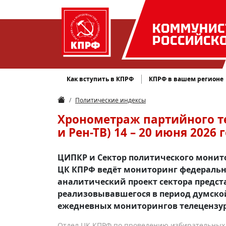
КОММУНИС
РОССИЙСК
Как вступить в КПРФ
КПРФ в вашем регионе
Политические индексы
Хронометраж партийного те
и Рен-ТВ) 14 – 20 июня 2026 
ЦИПКР и Сектор политического монит
ЦК КПРФ ведёт мониторинг федеральн
аналитический проект сектора предс
реализовывавшегося в период думско
ежедневных мониторингов телецензу
Отдел ЦК КПРФ по проведению избирательных 