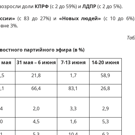
 возросли доли
КПРФ
(с 2 до 59%) и
ЛДПР
(с 2 до 5%).
оссии»
(с 83 до 27%) и
«Новых людей»
(с 10 до 6%)
овне 3%.
Таб
остного партийного эфира (в %)
0 мая
31 мая – 6 июня
7-13 июня
14-20 июня
,5
21,8
1,7
58,9
,1
66,4
83,1
26,8
,4
2,0
3,3
2,9
,0
4,5
1,6
5,3
,1
5,3
10,4
6,2