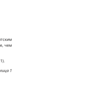
нтским
е, чем
1).
лица 1