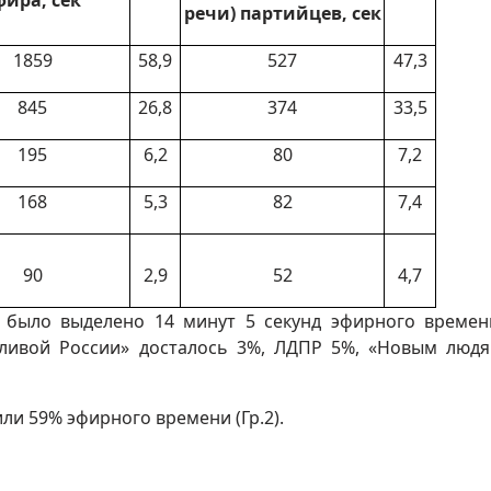
фира, сек
речи) партийцев, сек
1859
58,9
527
47,3
845
26,8
374
33,5
195
6,2
80
7,2
168
5,3
82
7,4
90
2,9
52
4,7
 было выделено 14 минут 5 секунд эфирного времен
дливой России» досталось 3%, ЛДПР 5%, «Новым люд
ли 59% эфирного времени (Гр.2).