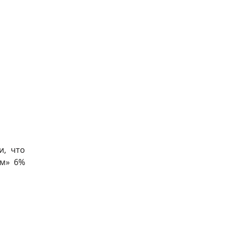
и, что
ям» 6%