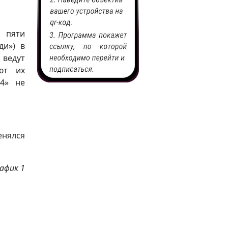
и пяти
ди») в
 ведут
ют их
24» не
енялся
афик 1