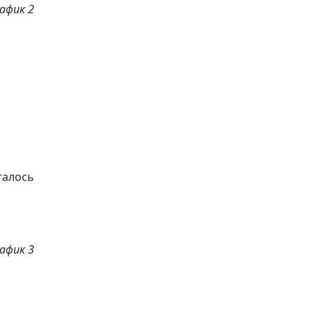
афик 2
талось
афик 3