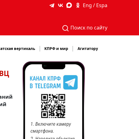
Eng / Espa
Поиск по сайту
атская вертикаль
КПРФ и мир
Агитатору
ТВЦ
паний
щий