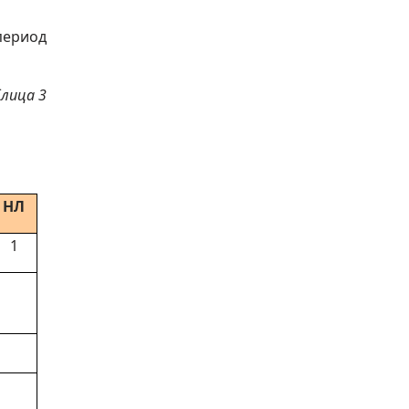
период
блица 3
НЛ
1