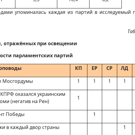
одами упоминалась каждая из партий в исследуемый 
Та
м, отражённых при освещении
ости парламентских партий
оповоды
КП
ЕР
СР
ЛД
е Мосгордумы
1
1
1
1
 КПРФ оказался украинским
1
оми (негатив на Рен)
нт Победы
1
и в каждый двор страны
1