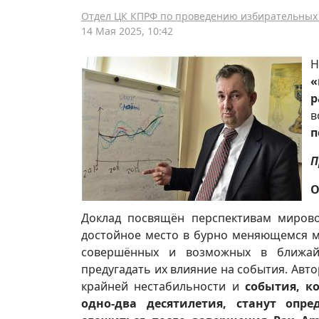
Отдел ЦК КПРФ по проведению избирательных 
14 Мая 2025, 10:42
Н
«
р
в
п
П
О
Доклад посвящён перспективам мирово
достойное место в бурно меняющемся м
совершённых и возможных в ближ
предугадать их влияние на события. Авто
крайней нестабильности и
события, к
одно-два десятилетия, станут оп