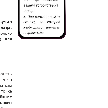
вучил
лада,
колько
И)
для
занять
слению
ыткам
 точке
жайшие
олжен