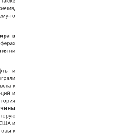
Также
речия,
ему-то
ира в
сферах
тия ни
фть и
ыграли
века к
юций и
стория
ичины
Вторую
(США и
товы к