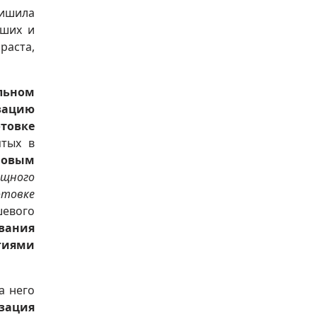
лишила
бших и
раста,
льном
зацию
товке
ятых в
овым
ощного
отовке
шевого
вания
огиями
а него
зация