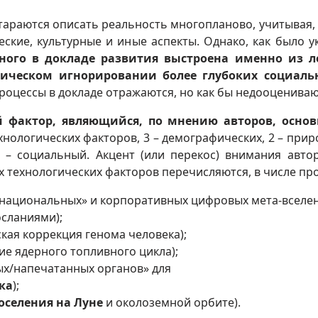
тараются описать реальность многопланово, учитывая,
ские, культурные и иные аспекты. Однако, как было у
нного в докладе развития выстроена именно из л
тическом игнорировании более глубоких социаль
процессы в докладе отражаются, но как бы недооцениваю
й фактор, являющийся, по мнению авторов, осно
технологических факторов, 3 – демографических, 2 – прир
1 – социальный. Акцент (или перекос) внимания авто
х технологических факторов перечисляются, в числе пр
национальных» и корпоративных цифровых мета-вселе
осланиями);
кая коррекция генома человека);
е ядерного топливного цикла);
х/напечатанных органов» для
ка
);
оселения на Луне
и околоземной орбите).