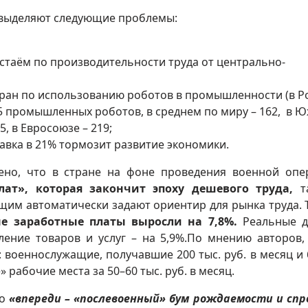
ы выделяют следующие проблемы:
тстаём по производительности труда от центрально-
тран по использованию роботов в промышленности (в Р
,5 промышленных роботов, в среднем по миру – 162, в 
95, в Евросоюзе – 219;
авка в 21% тормозит развитие экономики.
ено, что в стране на фоне проведения военной опе
ат», которая закончит эпоху дешевого труда,
т
им автоматически задают ориентир для рынка труда. Т
е заработные платы выросли на 7,8%.
Реальные 
ление товаров и услуг – на 5,9%.По мнению авторов,
 военнослужащие, получавшие 200 тыс. руб. в месяц и 
 рабочие места за 50–60 тыс. руб. в месяц.
то
«впереди – «послевоенный» бум рождаемости и спр