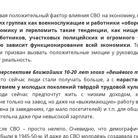
ая положительный фактор влияния СВО на экономику,
зких группах как военнослужащие и работники «обо
номику и переломить такие тенденции, как нище
ботников, участковых полицейских и огромного 
ую зависит функционирование всей экономики
. Т
и призван вызвать положительные эмоции у руковод
т реальность.
перспективе ближайших 10-20 лет эпоха «дешёвого 
 что сейчас люди стали получать больше, а с
нараст
твием у молодых поколений твёрдой трудовой кул
юди сейчас предпочтут жить с низким доходом, к
 не только на завод, но даже на «выжимающую» работу в
а (в заведениях, где мало посетителей) и т.п. для об
тельна даже при невысокой зарплате.
сле СВО – просто нелепо. Очевидно, что демографи
были в 1945-50-м. И даже до СВО молодёжь создавала с