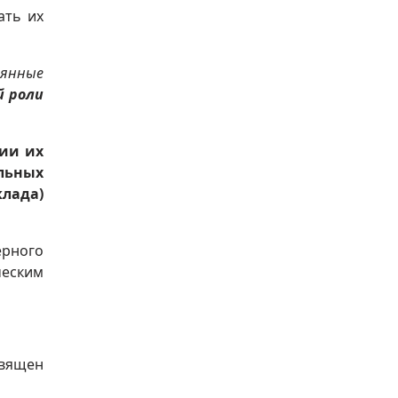
ать их
янные
й роли
ии их
льных
клада)
ерного
ческим
священ