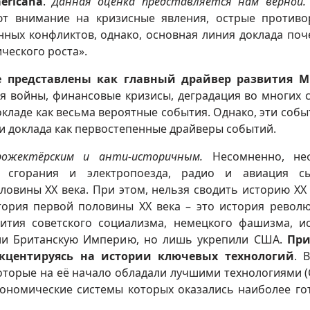
ericana
.
Данная оценка представляется нам верной.
т внимание на кризисные явления, острые противо
ных конфликтов, однако, основная линия доклада поч
ческого роста».
е представлены как главный драйвер развития М
мя войны, финансовые кризисы, деградация во многих 
окладе как весьма вероятные события. Однако, эти собы
и доклада как первостепенные драйверы событий.
ожектёрским и анти-историчным.
Несомненно, не
го сгорания и электропоезда, радио и авиация с
овины ХХ века. При этом, нельзя сводить историю ХХ 
стория первой половины ХХ века – это история револ
ития советского социализма, немецкого фашизма, и
ли Британскую Империю, но лишь укрепили США.
Пр
кцентируясь на истории ключевых технологий
. 
которые на её начало обладали лучшими технологиями 
экономические системы которых оказались наиболее го