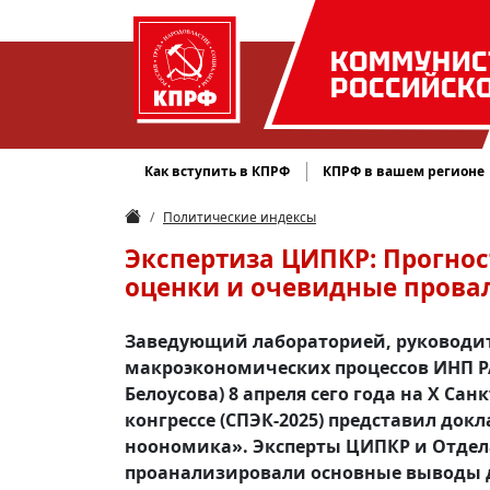
КОММУНИС
РОССИЙСК
Как вступить в КПРФ
КПРФ в вашем регионе
Политические индексы
Экспертиза ЦИПКР: Прогно
оценки и очевидные прова
Заведующий лабораторией, руководит
макроэкономических процессов ИНП РАН
Белоусова) 8 апреля сего года на X 
конгрессе (СПЭК-2025) представил док
ноономика». Эксперты ЦИПКР и Отде
проанализировали основные выводы 