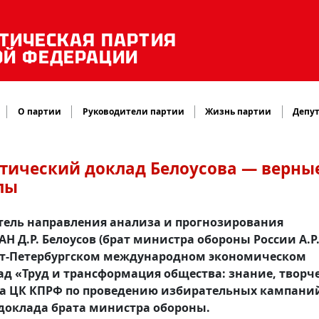
ТИЧЕСКАЯ ПАРТИЯ
ОЙ ФЕДЕРАЦИИ
О партии
Руководители партии
Жизнь партии
Депут
стический доклад Белоусова — верны
лы
ель направления анализа и прогнозирования
 Д.Р. Белоусов (брат министра обороны России А.Р
Санкт-Петербургском международном экономическом
лад «Труд и трансформация общества: знание, творче
ла ЦК КПРФ по проведению избирательных кампани
доклада брата министра обороны.