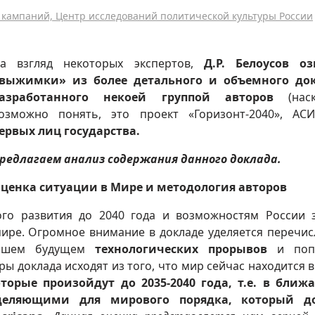
кампаний, Центр исследований политической культуры России
а взгляд некоторых экспертов,
Д.Р. Белоусов оз
выжимки» из более детального и объемного док
азработанного некоей группой авторов
(нас
озможно понять, это проект «Горизонт-2040», АС
ервых лиц государства.
редлагаем анализ содержания данного доклада.
ценка ситуации в Мире и методология авторов
го развития до 2040 года и возможностям России 
ире. Огромное внимание в докладе уделяется перечи
айшем будущем
технологических прорывов
и поп
ры доклада исходят из того, что мир сейчас находится в
оторые произойдут до 2035-2040 года, т.е. в бли
ределяющими для мирового порядка, который д