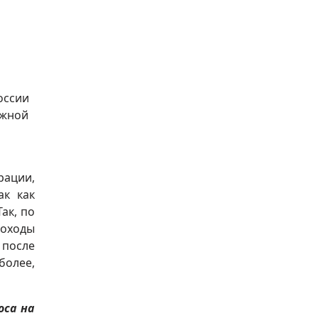
оссии
Южной
рации,
ак как
ак, по
доходы
 после
более,
оса на