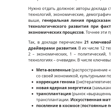
Нужно отдать должное: авторы доклада с
технологий, экономические, демографиче
выше,
генеральная линия предсказа
технологического развития при фак
экономических процессов
. Точнее эти 
Так, в докладе перечислен
21 ключево
драйверами развития
. В их числе 12 
2 – экономических, 1 – политический, 
технологиях – очевиден. В числе ключевы
Мета-вселенные
(распространение «
со своей экономикой, культурными п
коррекция генома
((не)терапевтичес
новая ядерная энергетика
(замыкани
трансплантация
(рынок «выращенны
трансплантации.
Искусственная мат
поселение в космосе
(
постоянные п