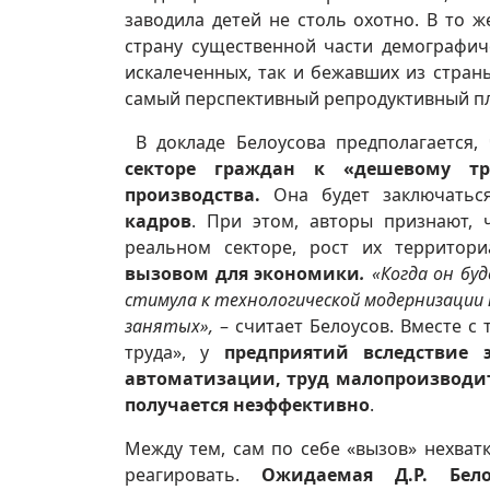
заводила детей не столь охотно. В то 
страну существенной части демографич
искалеченных, так и бежавших из стран
самый перспективный репродуктивный п
В докладе Белоусова предполагается,
секторе граждан к «дешевому т
производства.
Она будет заключать
кадров
. При этом, авторы признают, 
реальном секторе, рост их территор
вызовом для экономики
.
«Когда он бу
стимула к технологической модернизации
занятых»,
– считает Белоусов. Вместе с 
труда», у
предприятий вследствие
автоматизации, труд малопроизводит
получается неэффективно
.
Между тем, сам по себе «вызов» нехват
реагировать.
Ожидаемая Д.Р. Бел