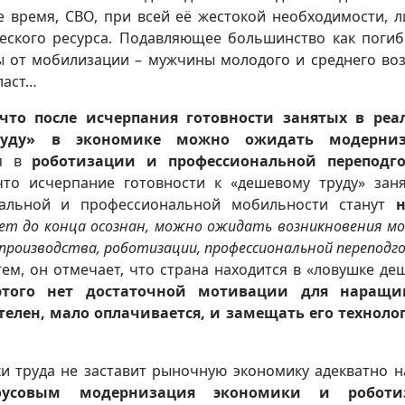
же время, СВО, при всей её жестокой необходимости, 
еского ресурса. Подавляющее большинство как поги
ы от мобилизации – мужчины молодого и среднего воз
ласт…
что после исчерпания готовности занятых в реа
руду» в экономике можно ожидать модерни
ся в
роботизации и профессиональной переподго
что исчерпание готовности к «дешевому труду» зан
иальной и профессиональной мобильности станут
н
дет до конца осознан, можно ожидать возникновения м
 производства, роботизации, профессиональной переподг
тем, он отмечает, что страна находится в «ловушке де
 этого нет достаточной мотивации для наращи
елен, мало оплачивается, и замещать его технол
ки труда не заставит рыночную экономику адекватно н
оусовым модернизация экономики и роботи