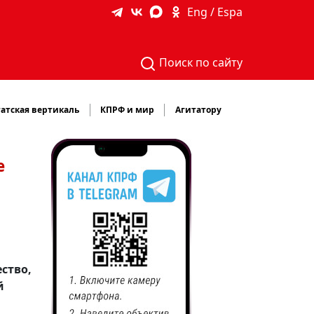
Eng / Espa
Поиск по сайту
атская вертикаль
КПРФ и мир
Агитатору
е
.
ство,
й