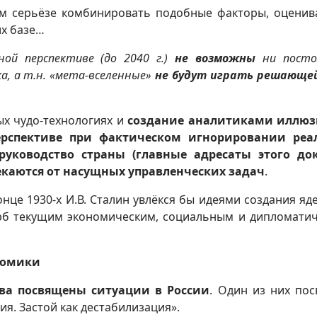
ом серьёзе комбинировать подобные факторы, оценив
их базе…
ной перспективе (до 2040 г.)
не возможны
ни посто
ка, а т.н. «мета-вселенные»
не будут играть решающе
ых чудо-технологиях и
создание аналитиками иллюз
рспективе при фактическом игнорировании реа
руководство страны (главные адресаты этого до
лекаются от насущных управленческих задач
.
онце 1930-х И.В. Сталин увлёкся бы идеями создания яд
рб текущим экономическим, социальным и дипломати
номики
ва посвящены ситуации в России
. Один из них по
ия. Застой как дестабилизация».