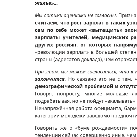
жилье»…
Мы с этими оценками не согласны.
Признав
считаем, что рост зарплат в таких у
сам по себе может «вытащить» эко
зарплаты учителей, медицинских ра
других россиян, от которых напрям
«революции зарплат» в большей степен
страны (адресатов доклада), чем отражае
При этом, мы можем согласиться, что
в 
закончится
. Но связано это не с тем,
демографической проблемой и отсутс
Говоря, попросту, многие молодые л
подрабатывая, но не пойдут «вкалывать»
Ненапряжённая работа официанта, бармен
категории молодёжи заведомо предпочти
Говорить же о «буме рождаемости» по
тенденции сейчас совершенно иные, чем 