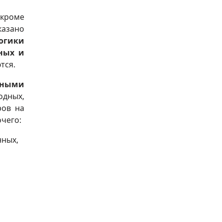
 кроме
казано
огики
ных и
тся.
вными
одных,
ров на
очего:
нных,