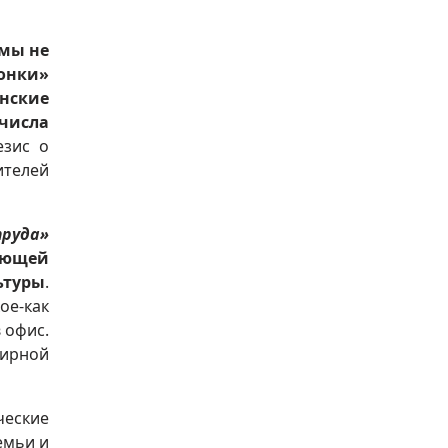
мы не
ронки»
нские
числа
езис о
ителей
труда»
ающей
ьтуры
.
ое-как
 офис.
ширной
ческие
емьи и