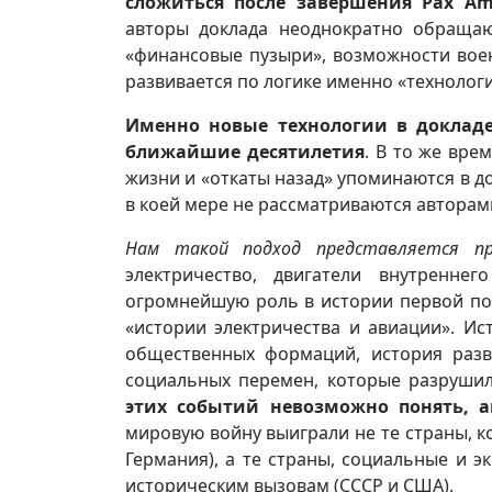
сложиться после завершения Pax Am
авторы доклада неоднократно обращаю
«финансовые пузыри», возможности воен
развивается по логике именно «технологи
Именно новые технологии в доклад
ближайшие десятилетия
. В то же вре
жизни и «откаты назад» упоминаются в д
в коей мере не рассматриваются авторам
Нам такой подход представляется пр
электричество, двигатели внутренне
огромнейшую роль в истории первой пол
«истории электричества и авиации». И
общественных формаций, история разв
социальных перемен, которые разруши
этих событий невозможно понять, а
мировую войну выиграли не те страны, 
Германия), а те страны, социальные и 
историческим вызовам (СССР и США).