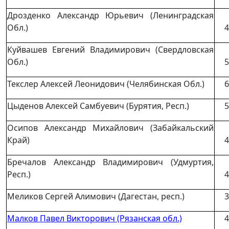
Дрозденко Александр Юрьевич (Ленинградская
Обл.)
4
Куйвашев Евгений Владимирович (Свердловская
Обл.)
5
Текслер Алексей Леонидович (Челябинская Обл.)
6
Цыденов Алексей Самбуевич (Бурятия, Респ.)
5
Осипов Александр Михайлович (Забайкальский
Край)
4
Бречалов Александр Владимирович (Удмуртия,
Респ.)
4
Меликов Сергей Алимович (Дагестан, респ.)
3
Малков Павел Викторович (Рязанская обл.)
4