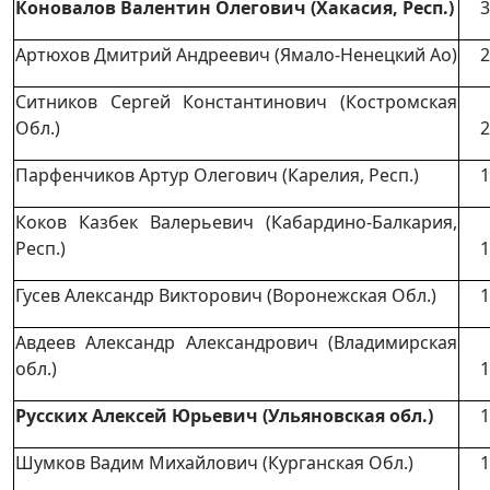
Коновалов Валентин Олегович (Хакасия, Респ.)
3
Артюхов Дмитрий Андреевич (Ямало-Ненецкий Ао)
2
Ситников Сергей Константинович (Костромская
Обл.)
2
Парфенчиков Артур Олегович (Карелия, Респ.)
1
Коков Казбек Валерьевич (Кабардино-Балкария,
Респ.)
1
Гусев Александр Викторович (Воронежская Обл.)
1
Авдеев Александр Александрович (Владимирская
обл.)
1
Русских Алексей Юрьевич (Ульяновская обл.)
1
Шумков Вадим Михайлович (Курганская Обл.)
1