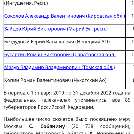
(Ингушетия, Респ.)
1
Соколов Александр Валентинович (Кировская обл.)
1
Зайцев Юрий Викторович (Марий Эл, респ.)
Бездудный Юрий Васильевич (Ненецкий АО)
1
Бусаргин Роман Викторович (Саратовская обл.)
1
Мазур Владимир Владимирович (Томская обл.)
Копин Роман Валентинович (Чукотский Ао)
В период с 1 января 2019 по 31 декабря 2022 года на
федеральных телеканалах упоминались все 85
губернаторов Российской Федерации.
Наибольшее число сюжетов было посвящено мэру
Москвы
С. Собянину
(20 738 сообщений),
губернатору Московской области
А. Воробьёву
(3