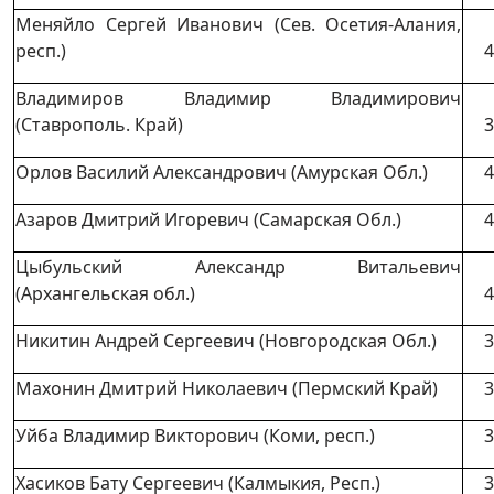
Меняйло Сергей Иванович (Сев. Осетия-Алания,
респ.)
4
Владимиров Владимир Владимирович
(Ставрополь. Край)
3
Орлов Василий Александрович (Амурская Обл.)
4
Азаров Дмитрий Игоревич (Самарская Обл.)
4
Цыбульский Александр Витальевич
(Архангельская обл.)
4
Никитин Андрей Сергеевич (Новгородская Обл.)
3
Махонин Дмитрий Николаевич (Пермский Край)
3
Уйба Владимир Викторович (Коми, респ.)
3
Хасиков Бату Сергеевич (Калмыкия, Респ.)
3