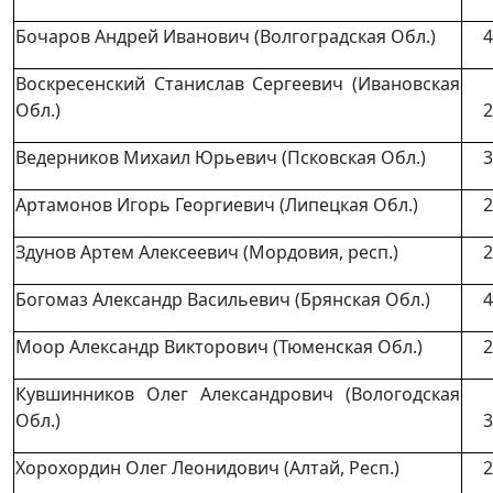
Бочаров Андрей Иванович (Волгоградская Обл.)
4
Воскресенский Станислав Сергеевич (Ивановская
Обл.)
2
Ведерников Михаил Юрьевич (Псковская Обл.)
3
Артамонов Игорь Георгиевич (Липецкая Обл.)
2
Здунов Артем Алексеевич (Мордовия, респ.)
2
Богомаз Александр Васильевич (Брянская Обл.)
4
Моор Александр Викторович (Тюменская Обл.)
2
Кувшинников Олег Александрович (Вологодская
Обл.)
3
Хорохордин Олег Леонидович (Алтай, Респ.)
2