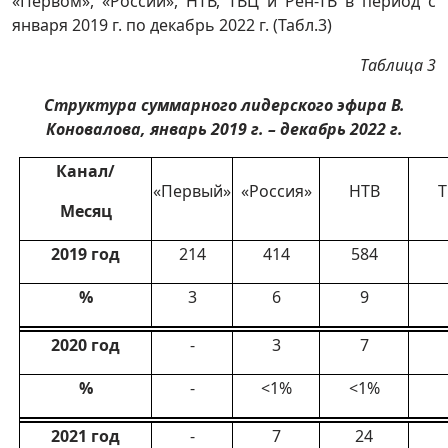
«Первом», «России», НТВ, ТВЦ и Рен-ТВ в период с
января 2019 г. по декабрь 2022 г. (Табл.3)
Таблица 3
Структура суммарного лидерского эфира В.
Коновалова, январь 2019 г. – декабрь 2022 г.
Канал/
«Первый»
«Россия»
НТВ
Т
Месяц
2019 год
214
414
584
%
3
6
9
2020 год
-
3
7
%
-
<1%
<1%
2021 год
-
7
24