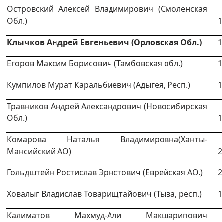
Островский Алексей Владимирович (Смоленская
Обл.)
1
Клычков Андрей Евгеньевич (Орловская Обл.)
1
Егоров Максим Борисович (Тамбовская обл.)
1
Кумпилов Мурат Каральбиевич (Адыгея, Респ.)
1
Травников Андрей Александрович (Новосибирская
Обл.)
1
Комарова Наталья Владимировна(Ханты-
Мансийский АО)
2
Гольдштейн Ростислав Эрнстович (Еврейская АО.)
2
Ховалыг Владислав Товарищтайович (Тыва, респ.)
1
Калиматов Махмуд-Али Макшарипович