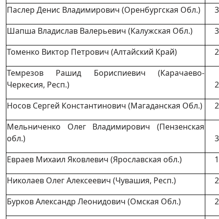
Паслер Денис Владимирович (Оренбургская Обл.)
3
Шапша Владислав Валерьевич (Калужская Обл.)
3
Томенко Виктор Петрович (Алтайский Край)
2
Темрезов Рашид Бориспиевич (Карачаево-
Черкесия, Респ.)
2
Носов Сергей Константинович (Магаданская Обл.)
2
Мельниченко Олег Владимирович (Пензенская
обл.)
3
Евраев Михаил Яковлевич (Ярославская обл.)
1
Николаев Олег Алексеевич (Чувашия, Респ.)
2
Бурков Александр Леонидович (Омская Обл.)
2