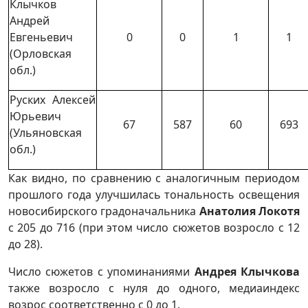
Клычков
Андрей
Евгеньевич
0
0
1
1
(Орловская
обл.)
Руских Алексей
Юрьевич
67
587
60
693
(Ульяновская
обл.)
Как видно, по сравнению с аналогичным периодом
прошлого года улучшилась тональность освещения
новосибирского градоначальника
Анатолия Локотя
с 205 до 716 (при этом число сюжетов возросло с 12
до 28).
Число сюжетов с упоминаниями
Андрея Клычкова
также возросло с нуля до одного, медиаиндекс
возрос соответственно с 0 до 1.