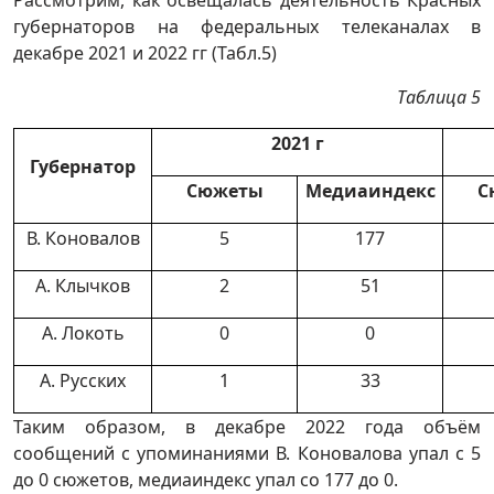
Рассмотрим, как освещалась деятельность Красных
губернаторов на федеральных телеканалах в
декабре 2021 и 2022 гг (Табл.5)
Таблица 5
2021 г
Губернатор
Сюжеты
Медиаиндекс
С
В. Коновалов
5
177
А. Клычков
2
51
А. Локоть
0
0
А. Русских
1
33
Таким образом, в декабре 2022 года объём
сообщений с упоминаниями В. Коновалова упал с 5
до 0 сюжетов, медиаиндекс упал со 177 до 0.