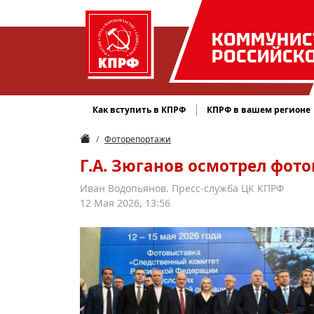
КОММУНИС
РОССИЙСК
Как вступить в КПРФ
КПРФ в вашем регионе
Фоторепортажи
Г.А. Зюганов осмотрел фот
Иван Водопьянов. Пресс-служба ЦК КПРФ
12 Мая 2026, 13:56