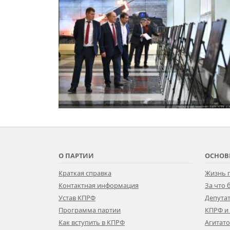
О ПАРТИИ
ОСНОВ
Краткая справка
Жизнь 
Контактная информация
За что
Устав КПРФ
Депутат
Программа партии
КПРФ и
Как вступить в КПРФ
Агитат