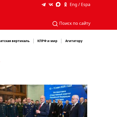
Eng / Espa
Поиск по сайту
атская вертикаль
КПРФ и мир
Агитатору
Ф