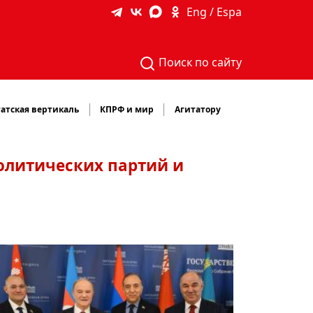
Eng / Espa
Поиск по сайту
атская вертикаль
КПРФ и мир
Агитатору
олитических партий и