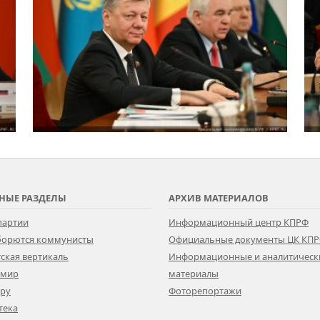
НЫЕ РАЗДЕЛЫ
АРХИВ МАТЕРИАЛОВ
партии
Информационный центр КПРФ
 борются коммунисты
Официальные документы ЦК КП
ская вертикаль
Информационные и аналитическ
 мир
материалы
ору
Фоторепортажи
тека