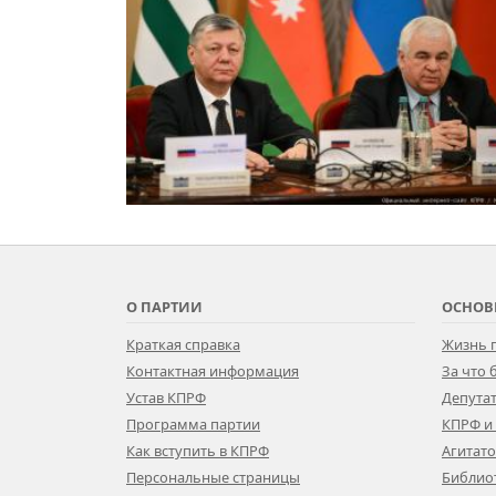
О ПАРТИИ
ОСНОВ
Краткая справка
Жизнь 
Контактная информация
За что
Устав КПРФ
Депутат
Программа партии
КПРФ и
Как вступить в КПРФ
Агитат
Персональные страницы
Библио