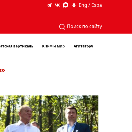
Eng / Espa
Поиск по сайту
атская вертикаль
КПРФ и мир
Агитатору
е»