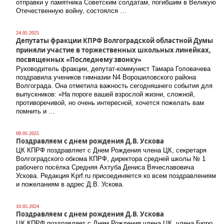
отправки у памятника Советским солдатам, погибшим в Великую
Отечественную войну, состоялся …
24.05.2025
Депутаты фракции КПРФ Волгоградской областной Думы
приняли участие в торжественных школьных линейках,
посвященных «Последнему звонку»
Руководитель фракции, депутат-коммунист Тамара Головачева
поздравила учеников гимназии N4 Ворошиловского района
Волгограда. Она отметила важность сегодняшнего события для
выпускников: «На пороге вашей взрослой жизни, сложной,
противоречивой, но очень интересной, хочется пожелать вам
помнить и …
09.05.2025
Поздравляем с днем рождения Д.В. Ускова
ЦК КПРФ поздравляет с Днем Рождения члена ЦК, секретаря
Волгоградского обкома КПРФ, директора средней школы № 1
рабочего посёлка Средняя Ахтуба Дениса Вячеславовича
Ускова. Редакция Kprf.ru присоединяется ко всем поздравлениям
и пожеланиям в адрес Д.В. Ускова.
10.05.2024
Поздравляем с днем рождения Д.В. Ускова
ЦК КПРФ поздравляет с Днем Рождения члена ЦК, члена Бюро