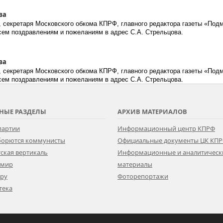
ва
 секретаря Московского обкома КПРФ, главного редактора газеты «Под
всем поздравлениям и пожеланиям в адрес С.А. Стрельцова.
ва
 секретаря Московского обкома КПРФ, главного редактора газеты «Под
всем поздравлениям и пожеланиям в адрес С.А. Стрельцова.
НЫЕ РАЗДЕЛЫ
АРХИВ МАТЕРИАЛОВ
партии
Информационный центр КПРФ
 борются коммунисты
Официальные документы ЦК КП
ская вертикаль
Информационные и аналитическ
 мир
материалы
ору
Фоторепортажи
тека