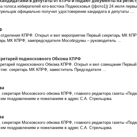
андидатами в депутаты от КПРФ и подают документы на регис
а голоса избирателей юго-востока Подмосковья ((фото1)) 24 июля перв
Стрельцов официально получил удостоверение кандидата в депутаты …
Ф
о отделения КПРФ. Открыл и вел мероприятие Первый секретарь МК КП
етарь МК КПРФ, зампредседателя Мособлдумы – руководитель …
кретарей подмосковного Обкома КПРФ
кретарей подмосковного Обкома КПРФ. Открыл и вел совещание Первый
стие: секретарь МК КПРФ, заместитель Председателя …
ва
 секретаря Московского обкома КПРФ, главного редактора газеты «Под
всем поздравлениям и пожеланиям в адрес С.А. Стрельцова.
ва
 секретаря Московского обкома КПРФ, главного редактора газеты «Под
всем поздравлениям и пожеланиям в адрес С.А. Стрельцова.