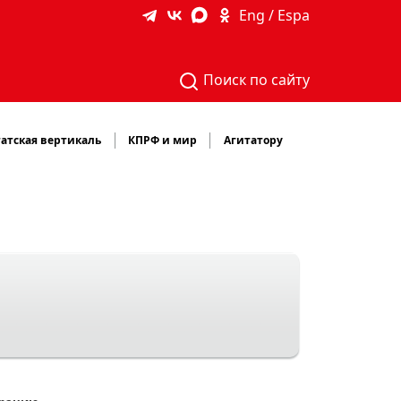
Eng / Espa
Поиск по сайту
атская вертикаль
КПРФ и мир
Агитатору