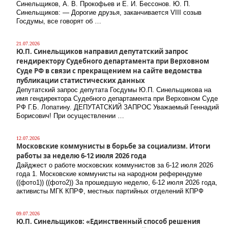
Синельщиков, А. В. Прокофьев и Е. И. Бессонов. Ю. П.
Синельщиков: — Дорогие друзья, заканчивается VIII созыв
Госдумы, все говорят об …
21.07.2026
Ю.П. Синельщиков направил депутатский запрос
гендиректору Судебного департамента при Верховном
Суде РФ в связи с прекращением на сайте ведомства
публикации статистических данных
Депутатский запрос депутата Госдумы Ю.П. Синельщикова на
имя гендиректора Судебного департамента при Верховном Суде
РФ Г.Б. Лопатину. ДЕПУТАТСКИЙ ЗАПРОС Уважаемый Геннадий
Борисович! При осуществлении …
12.07.2026
Московские коммунисты в борьбе за социализм. Итоги
работы за неделю 6-12 июля 2026 года
Дайджест о работе московских коммунистов за 6-12 июля 2026
года 1. Московские коммунисты на народном референдуме
((фото1)) ((фото2)) За прошедшую неделю, 6-12 июля 2026 года,
активисты МГК КПРФ, местных партийных отделений КПРФ
09.07.2026
Ю.П. Синельщиков: «Единственный способ решения