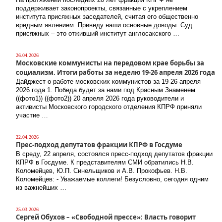
поддерживает законопроекты, связанные с укреплением
института присяжных заседателей, считая его общественно
вредным явлением. Приведу наши основные доводы. Суд
присяжных – это отживший институт англосакского …
26.04.2026
Московские коммунисты на передовом крае борьбы за
социализм. Итоги работы за неделю 19-26 апреля 2026 года
Дайджест о работе московских коммунистов за 19-26 апреля
2026 года 1. Победа будет за нами под Красным Знаменем
((фото1)) ((фото2)) 20 апреля 2026 года руководители и
активисты Московского городского отделения КПРФ приняли
участие …
22.04.2026
Прес-подход депутатов фракции КПРФ в Госдуме
В среду, 22 апреля, состоялся пресс-подход депутатов фракции
КПРФ в Госдуме. К представителям СМИ обратились Н.В.
Коломейцев, Ю.П. Синельщиков и А.В. Прокофьев. Н.В.
Коломейцев: - Уважаемые коллеги! Безусловно, сегодня одним
из важнейших …
25.03.2026
Сергей Обухов – «Свободной прессе»: Власть говорит