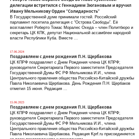
делегации встретился с Геннадием Зюгановым и вручил
Ивану Мельникову Орден “Солидарность”
В Государственной думе принимали гостей. Российский
парламент посетила делегация с “Острова Свободы”. Её
возглавляет Роберто Томас Моралес Охеда – член Политбюро и
секретарь ЦК КПК, депутат Национальной ассамблеи народной
власти Республики Куба. Вместе …
17.06.2024
Поздравляем с днем рождения П.Н. Щербакова
ЦК КПРФ поздравляет с Днем Рождения члена ЦК КПРФ;
руководителя Секретариата Первого заместителя Председателя
Государственной Думы ФС РФ Мельникова И.И., члена
Центрального правления общества Российско-Китайской дружбы
Павла Николаевича Щербакова. День Рождения П.Н. Щербаков
отметил 15 июня. Редакция …
15.06.2023
Поздравляем с днем рождения П.Н. Щербакова
ЦК КПРФ поздравляет с Днем Рождения члена ЦК КПРФ;
руководителя Секретариата Первого заместителя Председателя
Государственной Думы ФС РФ Мельникова И.И., члена
Центрального правления общества Российско-Китайской дружбы
Павла Николаевича Щербакова. Редакция Kprf.ru присоединяется