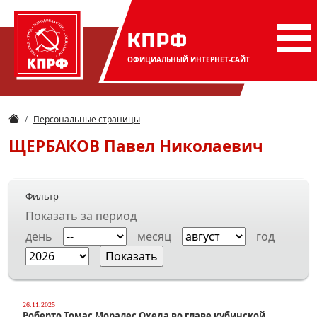
КПРФ
ОФИЦИАЛЬНЫЙ
ИНТЕРНЕТ-САЙТ
Персональные страницы
ЩЕРБАКОВ
Павел Николаевич
Фильтр
Показать за период
день
месяц
год
26.11.2025
Роберто Томас Моралес Охеда во главе кубинской