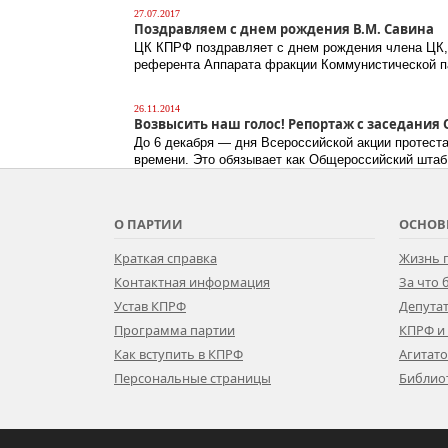
27.07.2017
Поздравляем с днем рождения В.М. Савина
ЦК КПРФ поздравляет с днем рождения члена ЦК,
референта Аппарата фракции Коммунистической 
26.11.2014
Возвысить наш голос! Репортаж с заседания
До 6 декабря — дня Всероссийской акции протест
времени. Это обязывает как Общероссийский штаб
О ПАРТИИ
ОСНОВ
Краткая справка
Жизнь 
Контактная информация
За что
Устав КПРФ
Депутат
Программа партии
КПРФ и
Как вступить в КПРФ
Агитат
Персональные страницы
Библио