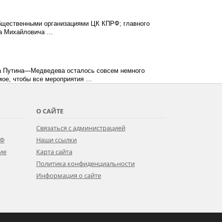
бщественными организациями ЦК КПРФ; главного
ра Михайловича …
ва Путина—Медведева осталось совсем немного
мое, чтобы все мероприятия …
О САЙТЕ
Связаться с администрацией
РФ
Наши ссылки
ие
Карта сайта
Политика конфиденциальности
Информация о сайте