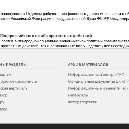
 заведующего Отделом рабочего, профсоюзного движения и связям с о
партии Российской Федерации в Государственной Думе ФС РФ Владими
 Общероссийского штаба протестных действий
а против антинародной социально-экономической политики правительст
 протестных действий, так и региональные штабы сделать всё необходи
НЫЕ РАЗДЕЛЫ
АРХИВ МАТЕРИАЛОВ
партии
Информационный центр КПРФ
 борются коммунисты
Официальные документы ЦК КП
ская вертикаль
Информационные и аналитическ
 мир
материалы
ору
Фоторепортажи
тека