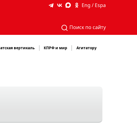
Eng / Espa
Поиск по сайту
атская вертикаль
КПРФ и мир
Агитатору