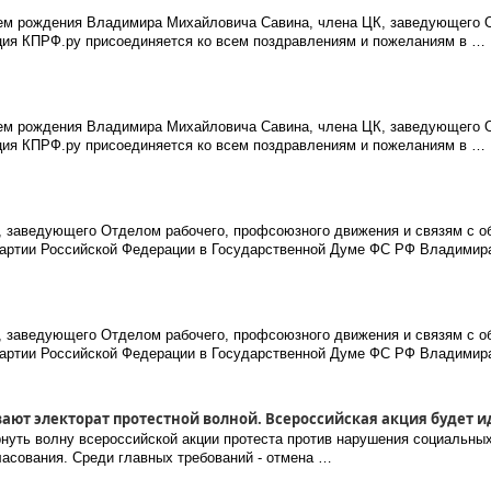
ем рождения Владимира Михайловича Савина, члена ЦК, заведующего О
ия КПРФ.ру присоединяется ко всем поздравлениям и пожеланиям в …
ем рождения Владимира Михайловича Савина, члена ЦК, заведующего О
ия КПРФ.ру присоединяется ко всем поздравлениям и пожеланиям в …
 заведующего Отделом рабочего, профсоюзного движения и связям с о
артии Российской Федерации в Государственной Думе ФС РФ Владимир
 заведующего Отделом рабочего, профсоюзного движения и связям с о
артии Российской Федерации в Государственной Думе ФС РФ Владимир
ют электорат протестной волной. Всероссийская акция будет ид
нуть волну всероссийской акции протеста против нарушения социальных
гласования. Среди главных требований - отмена …