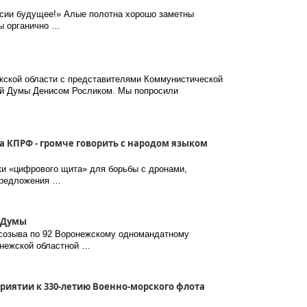
ссии будущее!» Алые полотна хорошо заметны
ры органично …
жской области с представителями Коммунистической
ой Думы Денисом Росликом. Мы попросили
а КПРФ - громче говорить с народом языком
и «цифрового щита» для борьбы с дронами,
 предложения …
й Думы
 созыва по 92 Воронежскому одномандатному
онежской областной …
риятии к 330-летию Военно-морского флота