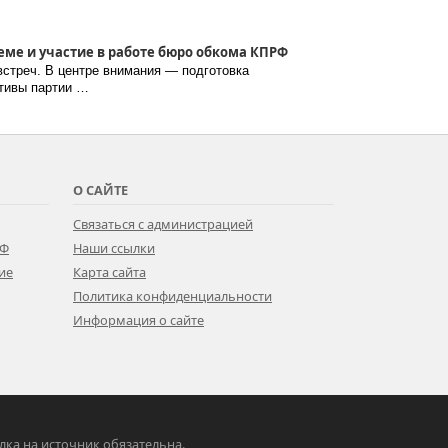
еме и участие в работе бюро обкома КПРФ
стреч. В центре внимания — подготовка
ативы партии …
О САЙТЕ
Связаться с администрацией
РФ
Наши ссылки
ие
Карта сайта
Политика конфиденциальности
Информация о сайте
ылка на источник обязательна.