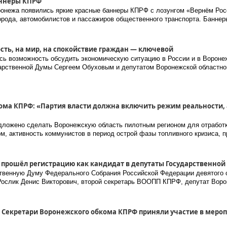
аннеры КПРФ
ронежа появились яркие красные баннеры КПРФ с лозунгом «Вернём Ро
орода, автомобилистов и пассажиров общественного транспорта. Банне
ость, на мир, на спокойствие граждан — ключевой
сь возможность обсудить экономическую ситуацию в России и в Вороне
арственной Думы Сергеем Обуховым и депутатом Воронежской областн
ома КПРФ: «Партия власти должна включить режим реальности, 
ложено сделать Воронежскую область пилотным регионом для отработк
, активность коммунистов в период острой фазы топливного кризиса,
 прошëл регистрацию как кандидат в депутаты Государственно
рственную Думу Федерального Собрания Российской Федерации девятого
Рослик Денис Викторович, второй секретарь ВООПП КПРФ, депутат Вор
! Секретари Воронежского обкома КПРФ приняли участие в мероп