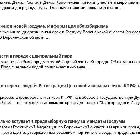
тнев, Денис Рослик и Денис Коломенцев приняли участие в мероприятии
родском дворце культуры. Главными героями праздника стали …
оронеж в новой Госдуме. Информация облизбиркома
ижения кандидатов на выборах в Госдуму Воронежской области (по сост
. В Воронежской области …
сти в порядок центральный парк
го уже не раз были предметом обращений жителей города. Об актуально
«Пруд с зелёной водой привлекает внимание …
за интересы людей. Регистрация Центризбиркомом списка КПРФ н
трировала федеральный список КПРФ на выборах в Государственную Дум
 обкома – в эксклюзивных комментариях для газеты "За возрождение" оц
ьно вступает в предвыборную гонку за мандаты Госдумы
артии Российской Федерации по Воронежской области завершили проце
и претендента, утвержденные решением партийного съезда и представл