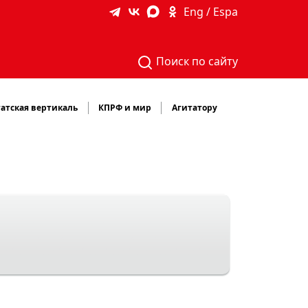
Eng / Espa
Поиск по сайту
атская вертикаль
КПРФ и мир
Агитатору