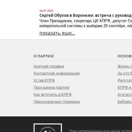
14.07.2026
Сергей Обухов в Воронеже: встреча с руково
Член Президиума, секретарь ЦК КПРФ, депутат Го
избирательной системы к выборам 20 сентября, о
показать еще...
О ПАРТИИ
ОСНОВ
Краткая справка
Жизнь 
Контактная информация
За что
Устав КПРФ
Депутат
Программа партии
КПРФ и
Как вступить в КПРФ
Агитат
Персональные страницы
Библио
При цитировании или ином испол