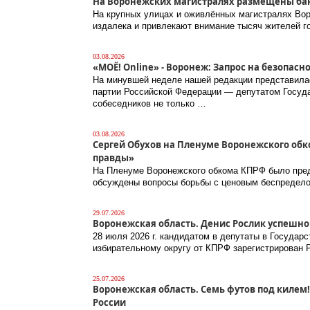
На Воронежских магистралях размещены б
На крупных улицах и оживлённых магистралях Во
издалека и привлекают внимание тысяч жителей г
03.08.2026
«МОЁ! Online» - Воронеж: Запрос на безопасн
На минувшей неделе нашей редакции представила
партии Российской Федерации — депутатом Госуд
собеседников не только …
03.08.2026
Сергей Обухов на Пленуме Воронежского обк
правды»
На Пленуме Воронежского обкома КПРФ было пред
обсуждены вопросы борьбы с ценовым беспределом
29.07.2026
Воронежская область. Денис Рослик успешно
28 июля 2026 г. кандидатом в депутаты в Госуда
избирательному округу от КПРФ зарегистрирован 
25.07.2026
Воронежская область. Семь футов под килем
России