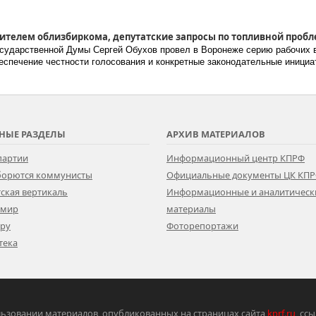
дителем облизбиркома, депутатские запросы по топливной пробл
сударственной Думы Сергей Обухов провел в Воронеже серию рабочих в
беспечение честности голосования и конкретные законодательные иници
НЫЕ РАЗДЕЛЫ
АРХИВ МАТЕРИАЛОВ
партии
Информационный центр КПРФ
 борются коммунисты
Официальные документы ЦК КП
ская вертикаль
Информационные и аналитическ
 мир
материалы
ору
Фоторепортажи
тека
ьзовании материалов, опубликованных на страницах сайта
kprf.ru
, сс