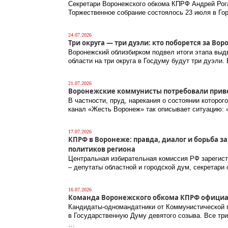
Секретари Воронежского обкома КПРФ Андрей Рога
Торжественное собрание состоялось 23 июля в Го
24.07.2026
Три округа — три дуэли: кто поборется за В
Воронежский облизбирком подвел итоги этапа выдв
области на три округа в Госдуму будут три дуэли
21.07.2026
Воронежские коммунисты потребовали приве
В частности, пруд, нарекания о состоянии которо
канал «Жесть Воронеж» так описывает ситуацию: 
17.07.2026
КПРФ в Воронеже: правда, диалог и борьба 
политиков региона
Центральная избирательная комиссия РФ зарегис
– депутаты областной и городской дум, секретари
16.07.2026
Команда Воронежского обкома КПРФ официал
Кандидаты-одномандатники от Коммунистической п
в Государственную Думу девятого созыва. Все тр
…