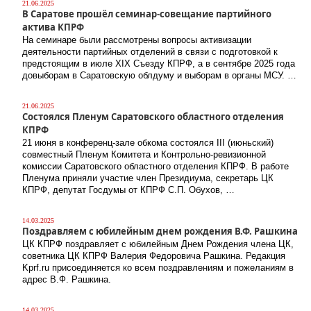
21.06.2025
В Саратове прошёл семинар-совещание партийного
актива КПРФ
На семинаре были рассмотрены вопросы активизации
деятельности партийных отделений в связи с подготовкой к
предстоящим в июле XIX Съезду КПРФ, а в сентябре 2025 года
довыборам в Саратовскую облдуму и выборам в органы МСУ. …
21.06.2025
Состоялся Пленум Саратовского областного отделения
КПРФ
21 июня в конференц-зале обкома состоялся III (июньский)
совместный Пленум Комитета и Контрольно-ревизионной
комиссии Саратовского областного отделения КПРФ. В работе
Пленума приняли участие член Президиума, секретарь ЦК
КПРФ, депутат Госдумы от КПРФ С.П. Обухов, …
14.03.2025
Поздравляем с юбилейным днем рождения В.Ф. Рашкина
ЦК КПРФ поздравляет с юбилейным Днем Рождения члена ЦК,
советника ЦК КПРФ Валерия Федоровича Рашкина. Редакция
Kprf.ru присоединяется ко всем поздравлениям и пожеланиям в
адрес В.Ф. Рашкина.
14.03.2025