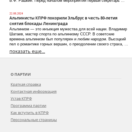
В.Ф. Рашкин. Перед началом мероприятия первый секретарь …
22.08.2024
Альпинисты КПРФ покорили Эльбрус в честь 80-летия
снятия блокады Ленинграда
Альпинизм — это инъекция мужества для всей нации. Владимир
Шатаев, мастер спорта по альпинизму СССР. В советские
времена альпинизм был популярен и любим народом. Высоцкий
пел о романтике горных вершин, о преодолении своего страха, …
показать еще...
О ПАРТИИ
Краткая справка
Контактная информация
Устав КПРФ
Программа партии
Как вступить в КПРФ
Персональные страницы