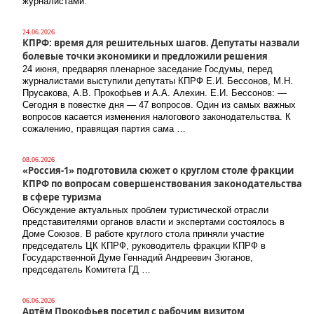
журналистами.
24.06.2026
КПРФ: время для решительных шагов. Депутаты назвали
болевые точки экономики и предложили решения
24 июня, предваряя пленарное заседание Госдумы, перед
журналистами выступили депутаты КПРФ Е.И. Бессонов, М.Н.
Прусакова, А.В. Прокофьев и А.А. Алехин. Е.И. Бессонов: —
Сегодня в повестке дня — 47 вопросов. Один из самых важных
вопросов касается изменения налогового законодательства. К
сожалению, правящая партия сама …
08.06.2026
«Россия-1» подготовила сюжет о круглом столе фракции
КПРФ по вопросам совершенствования законодательства
в сфере туризма
Обсуждение актуальных проблем туристической отрасли
представителями органов власти и экспертами состоялось в
Доме Союзов. В работе круглого стола приняли участие
председатель ЦК КПРФ, руководитель фракции КПРФ в
Государственной Думе Геннадий Андреевич Зюганов,
председатель Комитета ГД …
06.06.2026
Артём Прокофьев посетил с рабочим визитом