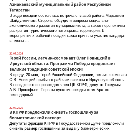
Азнакаевский муниципальный район Республики
Татарстан
В ходе поездки состоялась встреча с главой района Марселем
Шайдуллиным. Стороны обсудили вопросы социально-
экономического развития муниципалитета, а также перспективы
раскрытия туристического потенциала территории. В
мероприятиях рабочей поездки также приняли участие кандидат
в члены …
22.05.2026
Герой России, летчик-космонавт Олег Новицкий в
Иркутской области: Программа Победы продолжает
великие традиции советской эпохи!
В среду, 20 мая, Герой Российской Федерации, летчик-космонавт
О.В. Новицкий прибыл с рабочим визитом в Иркутскую область.
В поездке его сопровождал член ЦК КПРФ, депутат Госдумы
А.В. Прокофьев. Первым пунктом поездки стал Братск –
легендарный …
22.05.2026
В КПРФ предложили снизить госпошлину за
биометрический паспорт
Депутаты фракции КПРФ в Государственной Думе предложили
снизить размер госпошлины за выдачу биометрических