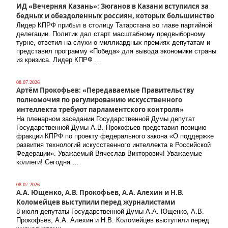
ИД «Вечерняя Казань»: Зюганов в Казани вступился за
бедных и обездоленных россиян, которых большинство
Лидер КПРФ прибыл в столицу Татарстана во главе партийной
делегации. Политик дал старт масштабному предвыборному
турне, ответил на слухи о миллиардных премиях депутатам и
представил программу «Победа» для вывода экономики страны
из кризиса. Лидер КПРФ …
08.07.2026
Артём Прокофьев: «Передаваемые Правительству
полномочия по регулированию искусственного
интеллекта требуют парламентского контроля»
На пленарном заседании Государственной Думы депутат
Государственной Думы А.В. Прокофьев представил позицию
фракции КПРФ по проекту федерального закона «О поддержке
развития технологий искусственного интеллекта в Российской
Федерации». Уважаемый Вячеслав Викторович! Уважаемые
коллеги! Сегодня …
08.07.2026
А.А. Ющенко, А.В. Прокофьев, А.А. Алехин и Н.В.
Коломейцев выступили перед журналистами
8 июля депутаты Государственной Думы А.А. Ющенко, А.В.
Прокофьев, А.А. Алехин и Н.В. Коломейцев выступили перед