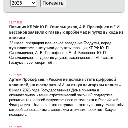
22.07.2026
Позиция КПРФ: Ю.П. Синельщиков, А.В. Прокофьев и Е.И.
Бессонов заявили о главных проблемах и путях выхода из
кризиса
22 июля, предваряя пленарное заседание Госдумы, перед
журналистами выступили депутаты фракции КПРФ Ю. П.
Синельщиков, А. В. Прокофьев и Е. И. Бессонов. Ю. П.
Синельщиков: — Дорогие друзья, заканчивается VIII созыв
Госдумы, все говорят об …
15.07.2026
Артем Прокофьев: «Россия не должна стать цифровой
колонией, но и отдавать ИИ на откуп олигархам нельзя»
8 июля 2026 года Государственная Дума приняла в
окончательном чтении стратегический закон «О поддержке
развития технологий искусственного интеллекта в Российской
Федерации». Человечество вступило в жесткую гонку, масштабы
которой сопоставимы с советским атомным проектом. Какую
позицию …
12.07.2026