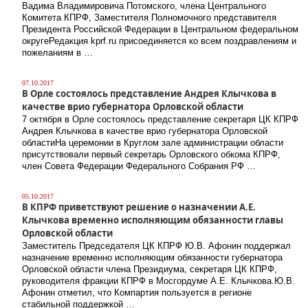
Вадима Владимировича Потомского, члена Центрального
Комитета КПРФ, Заместителя Полномочного представителя
Президента Российской Федерации в Центральном федеральном
округеРедакция kprf.ru присоединяется ко всем поздравлениям и
пожеланиям в …
07.10.2017
В Орле состоялось представление Андрея Клычкова в
качестве врио губернатора Орловской области
7 октября в Орле состоялось представление секретаря ЦК КПРФ
Андрея Клычкова в качестве врио губернатора Орловской
областиНа церемонии в Круглом зале администрации области
присутствовали первый секретарь Орловского обкома КПРФ,
член Совета Федерации Федерального Собрания РФ …
05.10.2017
В КПРФ приветствуют решение о назначении А.Е.
Клычкова временно исполняющим обязанности главы
Орловской области
Заместитель Председателя ЦК КПРФ Ю.В. Афонин поддержал
назначение временно исполняющим обязанности губернатора
Орловской области члена Президиума, секретаря ЦК КПРФ,
руководителя фракции КПРФ в Мосгордуме А.Е. Клычкова.Ю.В.
Афонин отметил, что Компартия пользуется в регионе
стабильной поддержкой …