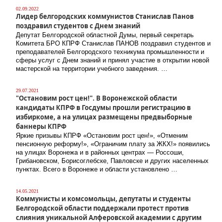
02.09.2022
Лидер белгородских коммунистов Станислав Панов
поздравил студентов с Днем знаний
Депутат Белгородской областной Думы, первый секретарь
Комитета БРО КПРФ Станислав ПАНОВ поздравил студентов и
преподавателей Белгородского техникума промышленности и
сферы услуг с Днем знаний и принял участие в открытии новой
мастерской на территории учебного заведения. …
29.07.2021
"Остановим рост цен!". В Воронежской области
кандидаты КПРФ в Госдумы прошли регистрацию в
избиркоме, а на улицах размещены предвыборные
баннеры КПРФ
Яркие призывы КПРФ «Остановим рост цен!», «Отменим
пенсионную реформу!», «Ограничим плату за ЖКХ!» появились
на улицах Воронежа и в районных центрах — Россоши,
Грибановском, Борисоглебске, Павловске и других населенных
пунктах. Всего в Воронеже и области установлено …
14.05.2021
Коммунисты и комсомольцы, депутаты и студенты
Белгородской области поддержали протест против
слияния уникальной Алферовской академии с другим