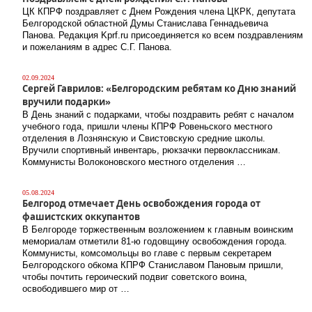
ЦК КПРФ поздравляет с Днем Рождения члена ЦКРК, депутата
Белгородской областной Думы Станислава Геннадьевича
Панова. Редакция Kprf.ru присоединяется ко всем поздравлениям
и пожеланиям в адрес С.Г. Панова.
02.09.2024
Сергей Гаврилов: «Белгородским ребятам ко Дню знаний
вручили подарки»
В День знаний с подарками, чтобы поздравить ребят с началом
учебного года, пришли члены КПРФ Ровеньского местного
отделения в Лознянскую и Свистовскую средние школы.
Вручили спортивный инвентарь, рюкзачки первоклассникам.
Коммунисты Волоконовского местного отделения …
05.08.2024
Белгород отмечает День освобождения города от
фашистских оккупантов
В Белгороде торжественным возложением к главным воинским
мемориалам отметили 81-ю годовщину освобождения города.
Коммунисты, комсомольцы во главе с первым секретарем
Белгородского обкома КПРФ Станиславом Пановым пришли,
чтобы почтить героический подвиг советского воина,
освободившего мир от …