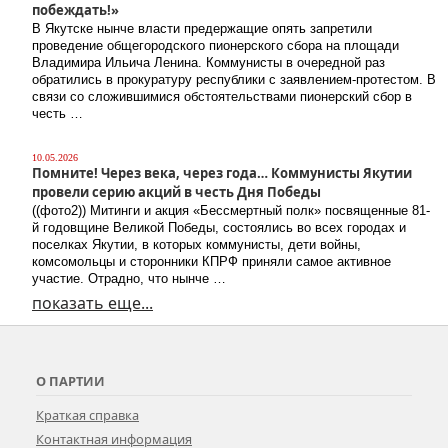
побеждать!»
В Якутске нынче власти предержащие опять запретили
проведение общегородского пионерского сбора на площади
Владимира Ильича Ленина. Коммунисты в очередной раз
обратились в прокуратуру республики с заявлением-протестом. В
связи со сложившимися обстоятельствами пионерский сбор в
честь …
10.05.2026
Помните! Через века, через года… Коммунисты Якутии
провели серию акций в честь Дня Победы
((фото2)) Митинги и акция «Бессмертный полк» посвященные 81-
й годовщине Великой Победы, состоялись во всех городах и
поселках Якутии, в которых коммунисты, дети войны,
комсомольцы и сторонники КПРФ приняли самое активное
участие. Отрадно, что нынче …
показать еще...
О ПАРТИИ
Краткая справка
Контактная информация