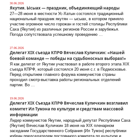
30.06.2026
Якутия. Ысыах — праздник, объединяющий народы
27—28 июня в местности Ус-Хатын состоялся традиционный
национальный праздник якутян — ысыах, в котором приняло
участие огромное число горожан и гостей столицы Республики
Саха (Якутия) из различных регионов России и зарубежья.
Погода сопутствовала успешному проведению …
27.06.2026
Делегат XIX съезда КПРФ Вячеслав Куличкин: «Нашей
боевой команде — победы на судьбоносных выборах!»
Я как делегат от Якутии участвовал в работе второго этапа XIX
съезда КПРФ, который состоялся 20 июня с.г. в Подмосковье.
Перед открытием главного форума коммунистов страны
проходил смотр-выставка работы региональных отделений
партии. Во …
19.06.2026
Делегат XIX Съезда КПРФ Вячеслав Куличкин возглавил
комитет Ил Тумэна по культуре и средствам массовой
информации
Лидер коммунистов Якутии, народный депутат Республики Саха
(Якутия) Вячеслав Куличкин 18 июня на XIX пленарном
заседании Государственного Собрания (Ил Тумэн) республики
избран председателем постоянного комитета по культуре и