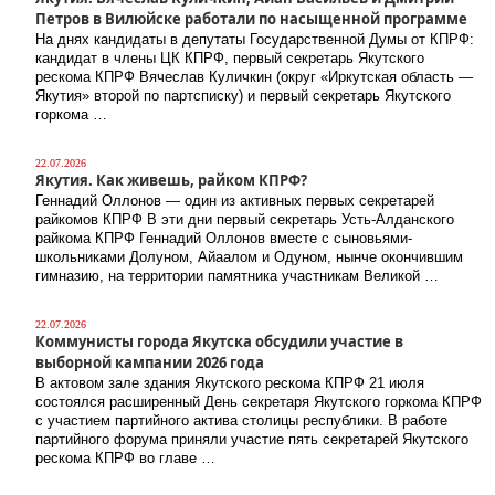
Петров в Вилюйске работали по насыщенной программе
На днях кандидаты в депутаты Государственной Думы от КПРФ:
кандидат в члены ЦК КПРФ, первый секретарь Якутского
рескома КПРФ Вячеслав Куличкин (округ «Иркутская область —
Якутия» второй по партсписку) и первый секретарь Якутского
горкома …
22.07.2026
Якутия. Как живешь, райком КПРФ?
Геннадий Оллонов — один из активных первых секретарей
райкомов КПРФ В эти дни первый секретарь Усть-Алданского
райкома КПРФ Геннадий Оллонов вместе с сыновьями-
школьниками Долуном, Айаалом и Одуном, нынче окончившим
гимназию, на территории памятника участникам Великой …
22.07.2026
Коммунисты города Якутска обсудили участие в
выборной кампании 2026 года
В актовом зале здания Якутского рескома КПРФ 21 июля
состоялся расширенный День секретаря Якутского горкома КПРФ
с участием партийного актива столицы республики. В работе
партийного форума приняли участие пять секретарей Якутского
рескома КПРФ во главе …