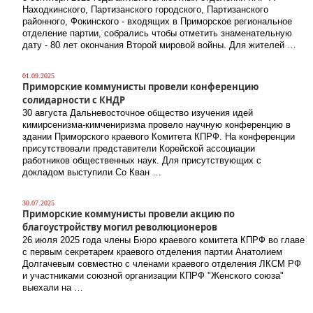
Находкинского, Партизанского городского, Партизанского
районного, Фокинского - входящих в Приморское региональное
отделение партии, собрались чтобы отметить знаменательную
дату - 80 лет окончания Второй мировой войны. Для жителей …
01.09.2025
Приморские коммунисты провели конференцию
солидарности с КНДР
30 августа Дальневосточное общество изучения идей
кимирсенизма-кимчениризма провело научную конференцию в
здании Приморского краевого Комитета КПРФ. На конференции
присутствовали представители Корейской ассоциации
работников общественных наук. Для присутствующих с
докладом выступили Со Кван …
30.07.2025
Приморские коммунисты провели акцию по
благоустройству могил революционеров
26 июля 2025 года члены Бюро краевого комитета КПРФ во главе
с первым секретарем краевого отделения партии Анатолием
Долгачевым совместно с членами краевого отделения ЛКСМ РФ
и участниками союзной организации КПРФ "Женского союза"
выехали на …