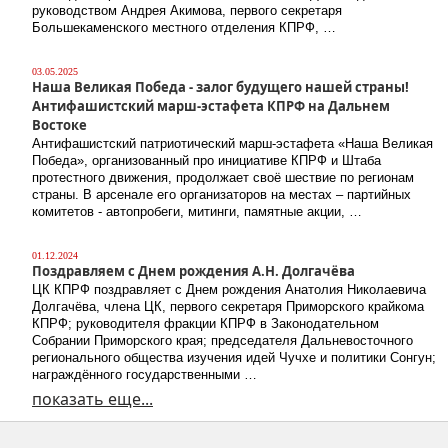
руководством Андрея Акимова, первого секретаря
Большекаменского местного отделения КПРФ, …
03.05.2025
Наша Великая Победа - залог будущего нашей страны!
Антифашистский марш-эстафета КПРФ на Дальнем
Востоке
Антифашистский патриотический марш-эстафета «Наша Великая
Победа», организованный про инициативе КПРФ и Штаба
протестного движения, продолжает своё шествие по регионам
страны. В арсенале его организаторов на местах – партийных
комитетов - автопробеги, митинги, памятные акции, …
01.12.2024
Поздравляем с Днем рождения А.Н. Долгачёва
ЦК КПРФ поздравляет с Днем рождения Анатолия Николаевича
Долгачёва, члена ЦК, первого секретаря Приморского крайкома
КПРФ; руководителя фракции КПРФ в Законодательном
Собрании Приморского края; председателя Дальневосточного
регионального общества изучения идей Чучхе и политики Сонгун;
награждённого государственными …
показать еще...