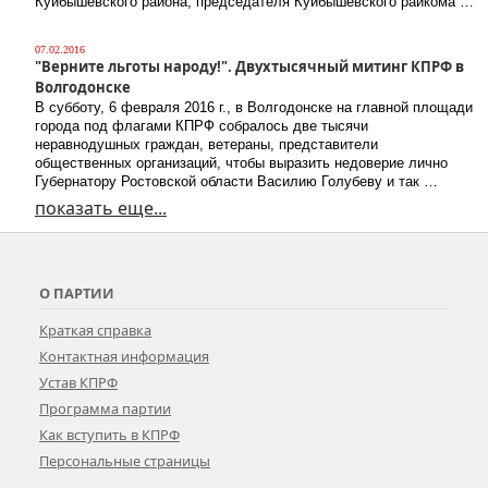
Куйбышевского района, председателя Куйбышевского райкома …
07.02.2016
"Верните льготы народу!". Двухтысячный митинг КПРФ в
Волгодонске
В субботу, 6 февраля 2016 г., в Волгодонске на главной площади
города под флагами КПРФ собралось две тысячи
неравнодушных граждан, ветераны, представители
общественных организаций, чтобы выразить недоверие лично
Губернатору Ростовской области Василию Голубеву и так …
показать еще...
О ПАРТИИ
Краткая справка
Контактная информация
Устав КПРФ
Программа партии
Как вступить в КПРФ
Персональные страницы