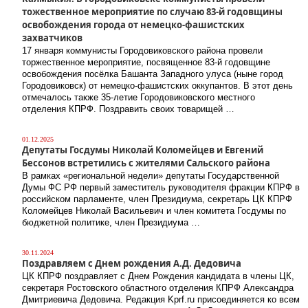
тожественное мероприятие по случаю 83-й годовщины
освобождения города от немецко-фашистских
захватчиков
17 января коммунисты Городовиковского района провели
торжественное мероприятие, посвященное 83-й годовщине
освобождения посёлка Башанта Западного улуса (ныне город
Городовиковск) от немецко-фашистских оккупантов. В этот день
отмечалось также 35-летие Городовиковского местного
отделения КПРФ. Поздравить своих товарищей …
01.12.2025
Депутаты Госдумы Николай Коломейцев и Евгений
Бессонов встретились с жителями Сальского района
В рамках «региональной недели» депутаты Государственной
Думы ФС РФ первый заместитель руководителя фракции КПРФ в
российском парламенте, член Президиума, секретарь ЦК КПРФ
Коломейцев Николай Васильевич и член комитета Госдумы по
бюджетной политике, член Президиума …
30.11.2024
Поздравляем с Днем рождения А.Д. Дедовича
ЦК КПРФ поздравляет с Днем Рождения кандидата в члены ЦК,
секретаря Ростовского областного отделения КПРФ Александра
Дмитриевича Дедовича. Редакция Kprf.ru присоединяется ко всем