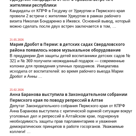
жителями республики
Кандидаты от КПРФ в Госдуму от Удмуртии и Пермского края
провели 2 встречи с жителями Удмуртии в рамках рабочего
визита Николая Бондаренко в Ижевск. Основной вывод, который
можно сделать после двух встреч заключается в том, …
21.05.2026
Мария Дробот в Перми: в детских садах Свердловского
района появилось новое музыкальное оборудование
В преддверии Дня защиты детей воспитанники детских садов №
321 и № 369 получили неожиданный подарок — современные
колонки для проведения уличных праздников. Инициатива
исходила от воспитателей: во время рабочего выезда Марии
Дробот и Анны …
25.02.2026
Анна Баранова выступила в Законодательном собрании
Пермского края по поводу репрессий в Алтае
Депутат Законодательного собрания Пермского края от КПРФ
Анна Баранова выступила с критической оценкой ситуации вокруг
уголовных дел и репрессий в Алтайском крае, подчеркнув
необходимость защиты прав парламентариев и уважения
демократических принципов в работе госорганов. Уважаемые
коллеги! …