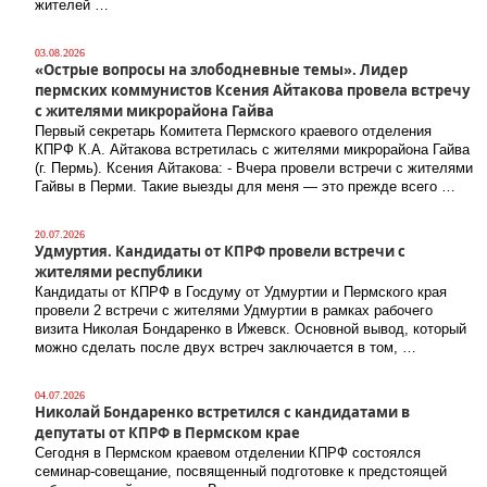
жителей …
03.08.2026
«Острые вопросы на злободневные темы». Лидер
пермских коммунистов Ксения Айтакова провела встречу
с жителями микрорайона Гайва
Первый секретарь Комитета Пермского краевого отделения
КПРФ К.А. Айтакова встретилась с жителями микрорайона Гайва
(г. Пермь). Ксения Айтакова: - Вчера провели встречи с жителями
Гайвы в Перми. Такие выезды для меня — это прежде всего …
20.07.2026
Удмуртия. Кандидаты от КПРФ провели встречи с
жителями республики
Кандидаты от КПРФ в Госдуму от Удмуртии и Пермского края
провели 2 встречи с жителями Удмуртии в рамках рабочего
визита Николая Бондаренко в Ижевск. Основной вывод, который
можно сделать после двух встреч заключается в том, …
04.07.2026
Николай Бондаренко встретился с кандидатами в
депутаты от КПРФ в Пермском крае
Сегодня в Пермском краевом отделении КПРФ состоялся
семинар-совещание, посвященный подготовке к предстоящей