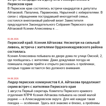
Пермском крае
В Пермском крае состоялись встречи кандидатов в депутаты
Айтаковой, Папалина, Парамонова, Нарыгиной с избирателями. В
связи с обращением пострадавшей многодетной семьи,
состоялся внеплановый рабочий визит Заместителя
председателя Законодательного Собрания Пермского края
Айтаковой Ксении Алексеевны к …
05.08.2026
Пермский край. Ксения Айтакова: Несмотря на сильный
ливень, встреча с жителями Орджоникидзевского района
состоялась
Ксения Алексеевна побывала во дворе дома по улице Омской, 2,
где пообщалась с жителями. Даже дождливая погода не
помешала людям прийти и открыто рассказать о проблемах,
которые годами остаются без должного внимания.
04.08.2026
Лидер пермских коммунистов К.А. Айтакова продолжает
серию встреч с жителями Пермского края
1 августа Первый секретарь Комитета Пермского краевого
отделения КПРФ Ксения Айтакова побывала на своей малой
родине — в Александровском округе. Для неё каждая такая
поездка — особенная. Здесь всё знакомо и близко, а проблемы